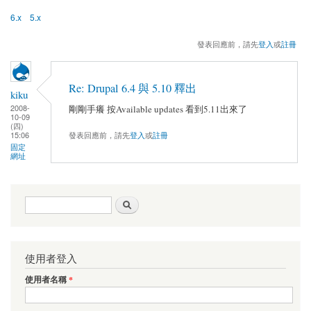
6.x
5.x
發表回應前，請先
登入
或
註冊
Re: Drupal 6.4 與 5.10 釋出
kiku
2008-
剛剛手癢 按Available updates 看到5.11出來了
10-09
(四)
15:06
發表回應前，請先
登入
或
註冊
固定
網址
搜尋表單
搜尋
使用者登入
使用者名稱
*