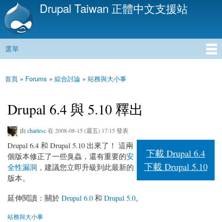
Drupal Taiwan 正體中文支援站
移
至
主
內
選單
容
主選單
首頁
»
Forums
»
綜合討論
»
站務與大小事
您在這裡
Drupal 6.4 與 5.10 釋出
由
charlesc
在 2008-08-15 (週五) 17:15 發表
Drupal 6.4 和 Drupal 5.10 出來了！ 這兩
下載 Drupal 6.4
個版本修正了一些臭蟲，還有重要的
安
下載 Drupal 5.10
全性漏洞
，建議您立即升級到此最新的
版本。
延伸閱讀：關於
Drupal 6.0
和
Drupal 5.0
。
站務與大小事