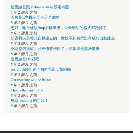
這應該是跟 virtual hosting 設定有關
5 年 2 個月
之前
大概是...主機空間不足造成的
8 年 2 個月
之前
您好，昨日修改/tmp的權限後，今天網站的格式都跑掉了
8 年 2 個月
之前
該資料夾是程式自動建立的，會找不到表示沒有成功自動建立，
8 年 2 個月
之前
謝謝您的提醒，已經修改權限了，但是還是無法備份
8 年 2 個月
之前
這應該是D8 對吧，
8 年 2 個月
之前
yosia，您好! 跑了個新問題，如附圖
8 年 2 個月
之前
Our meeting will be better
8 年 2 個月
之前
This is the link to the
8 年 2 個月
之前
感謝 wanding 的照片！
8 年 2 個月
之前