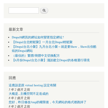
搜尋表單
搜尋
最新文章
Drupal8網頁的網址如何變更指定網址?
【Drupal台北輕鬆聚】一月台北Drupal輕鬆聚
【Drupal台北小聚】九月台北小聚～就是要Show，Show出你酷
炫的Drupal網站
（最佳的）繁體/簡體中文切換配方
【6月份Drupal台北小聚】淺談建立Drupal的各種運行環境
回應
這應該是跟 virtual hosting 設定有關
5 年 2 個月
之前
大概是...主機空間不足造成的
8 年 2 個月
之前
您好，昨日修改/tmp的權限後，今天網站的格式都跑掉了
8 年 2 個月
之前