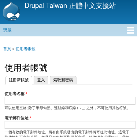
Drupal Taiwan 正體中文支援站
移
至
主
內
選單
容
主選單
首頁
»
使用者帳號
您在這裡
使用者帳號
(作用中頁籤)
註冊新帳號
登入
索取新密碼
主要索引標籤
使用者名稱
*
可以使用空格; 除了半形句點、連結線和底線 (. - _) 之外，不可使用其他符號。
電子郵件位址
*
一個有效的電子郵件地址。所有由系統發出的電子郵件將寄往此地址。這電子