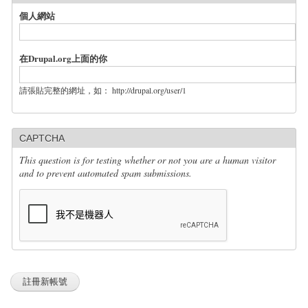
個人網站
在Drupal.org上面的你
請張貼完整的網址，如： http://drupal.org/user/1
CAPTCHA
This question is for testing whether or not you are a human visitor
and to prevent automated spam submissions.