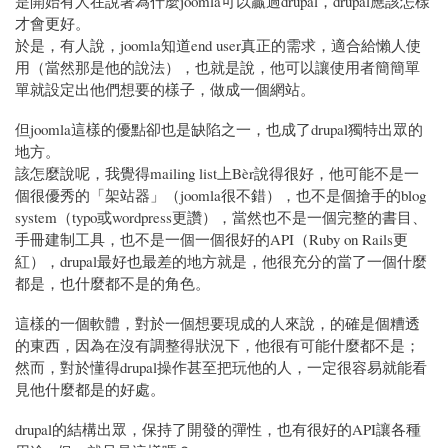
是開始有人在說著為什麼joomla可以贏過drupal，drupal應該怎樣
才會更好。
於是，有人說，joomla知道end user真正的需求，適合給懶人使
用（當然那是他的說法），也就是說，他可以讓使用者簡簡單
單就設定出他們想要的樣子，做成一個網站。
但joomla這樣的優點卻也是缺陷之一，也成了drupal獨特出眾的
地方。
該怎麼說呢，我覺得mailing list上Bèr說得很好，他可能不是一
個很優秀的「架站器」（joomla很不錯），也不是個搶手的blog
system（typo或wordpress更讚），當然也不是一個完整的書目、
手冊建制工具，也不是一個一個很好的API（Ruby on Rails更
紅），drupal最好也最差的地方就是，他很充分的當了一個什麼
都是，也什麼都不是的角色。
這樣的一個軟體，對於一個想要現成的人來說，的確是個糟透
的東西，因為在沒有調整得狀況下，他很有可能什麼都不是；
然而，對於懂得drupal操作甚至把玩他的人，一定很容易就能看
見他什麼都是的好處。
drupal的結構出眾，保持了開發的彈性，也有很好的API讓各種