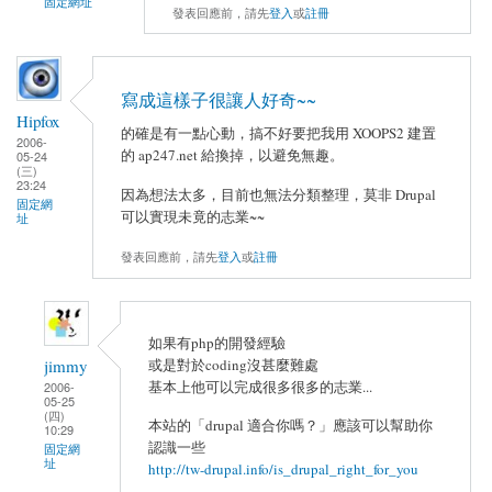
固定網址
發表回應前，請先
登入
或
註冊
寫成這樣子很讓人好奇~~
Hipfox
的確是有一點心動，搞不好要把我用 XOOPS2 建置
2006-
的 ap247.net 給換掉，以避免無趣。
05-24
(三)
23:24
因為想法太多，目前也無法分類整理，莫非 Drupal
固定網
可以實現未竟的志業~~
址
發表回應前，請先
登入
或
註冊
如果有php的開發經驗
或是對於coding沒甚麼難處
jimmy
基本上他可以完成很多很多的志業...
2006-
05-25
(四)
本站的「drupal 適合你嗎？」應該可以幫助你
10:29
認識一些
固定網
址
http://tw-drupal.info/is_drupal_right_for_you