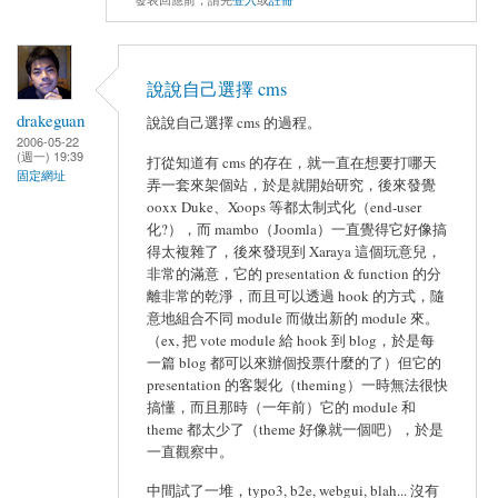
說說自己選擇 cms
drakeguan
說說自己選擇 cms 的過程。
2006-05-22
(週一) 19:39
打從知道有 cms 的存在，就一直在想要打哪天
固定網址
弄一套來架個站，於是就開始研究，後來發覺
ooxx Duke、Xoops 等都太制式化（end-user
化?），而 mambo（Joomla）一直覺得它好像搞
得太複雜了，後來發現到 Xaraya 這個玩意兒，
非常的滿意，它的 presentation & function 的分
離非常的乾淨，而且可以透過 hook 的方式，隨
意地組合不同 module 而做出新的 module 來。
（ex, 把 vote module 給 hook 到 blog，於是每
一篇 blog 都可以來辦個投票什麼的了）但它的
presentation 的客製化（theming）一時無法很快
搞懂，而且那時（一年前）它的 module 和
theme 都太少了（theme 好像就一個吧），於是
一直觀察中。
中間試了一堆，typo3, b2e, webgui, blah... 沒有