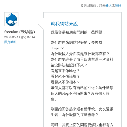
發表回應前，請先
登入
或
註冊
就我網站來說
freealan (未驗證)
我最容易被朋友問到的一些問題！
2006-05-11 (四) 07:14
為什麼原來網站好好的，要換成
固定網址
drupal？
為什麼輸入介面看起來什麼都沒有？
為什麼要註冊？而且回應留過一次資料
後沒辦法被記錄下來？
看起來不像blog？
看起來不像論壇？
看起來不像相本？
每個人都可以有自己的blog？為什麼每
個人的blog不區隔開來？沒有個人特
色。
剛開始回答起來還有點手軟。女友還很
生氣，為什麼搞的這麼複雜？
呵呵！其實上面的問題要解決也都有方