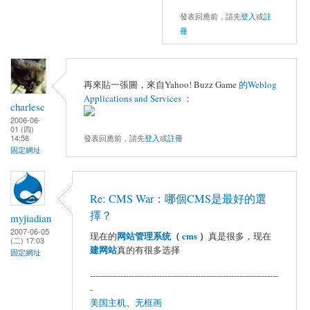
發表回應前，請先
登入
或
註
冊
再來貼一張圖，來自Yahoo! Buzz Game
的Weblog
Applications and Services
：
charlesc
2006-06-
01 (四)
發表回應前，請先
登入
或
註冊
14:58
固定網址
Re: CMS War：哪個CMS是最好的選
擇？
myjiadian
2007-06-05
网站管理系统
（
cms
）
现在的
真是很多，现在
(二) 17:03
建网站
真的有很多选择
固定網址
--------------------------------------------------------------------
-
美国主机
、
无框画