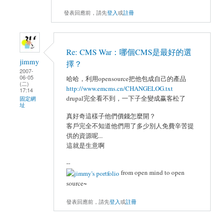
發表回應前，請先
登入
或
註冊
Re: CMS War：哪個CMS是最好的選
jimmy
擇？
2007-
06-05
哈哈，利用opensource把他包成自己的產品
(二)
http://www.emcms.cn/CHANGELOG.txt
17:14
drupal完全看不到，一下子全變成赢客松了
固定網
址
真好奇這樣子他們價錢怎麼開？
客戶完全不知道他們用了多少別人免費辛苦提
供的資源呢...
這就是生意啊
--
from open mind to open
source~
發表回應前，請先
登入
或
註冊