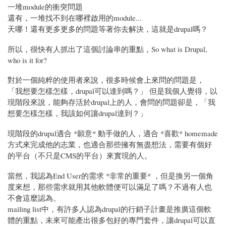
一堆module的衝突問題
還有，一堆找不到在哪裡啟用的module...
天哪！還有更多更多的問題等著你去解決，這就是drupal嗎？
所以，很快有人抓出了這個討論串的重點，So what is Drupal,
who is it for?
對於一個純粹的使用者來說，很多時候會上來問的問題是，
「我想要怎樣怎樣，drupal可以達到嗎？」 但是我個人覺得，以
現階段來說，能夠存活於drupal上的人，會問的問題卻是，「我
想要怎樣怎樣，我該如何讓drupal達到？」
現階段的drupal適合 *願意* 動手做的人，適合 *喜歡* homemade
方式來完成他的志業，也適合那些擁有無盡想法，需要有個好
的平台（不只是CMS的平台）來實現的人。
當然，我認為End User的需求 *非常的重要* ，但是換另一個角
度來想，那些需求就用其他軟體便可以滿足了嗎？不過有人也
不會這麼認為。
mailing list中，有許多人認為drupal的行銷子計畫是推廣這個軟
體的重點，未來可能產出很多包好的專門套件，讓drupal可以直