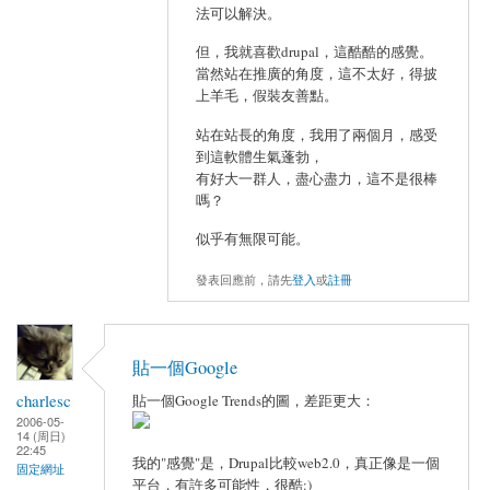
法可以解決。
但，我就喜歡drupal，這酷酷的感覺。
當然站在推廣的角度，這不太好，得披
上羊毛，假裝友善點。
站在站長的角度，我用了兩個月，感受
到這軟體生氣蓬勃，
有好大一群人，盡心盡力，這不是很棒
嗎？
似乎有無限可能。
發表回應前，請先
登入
或
註冊
貼一個Google
charlesc
貼一個Google Trends的圖，差距更大：
2006-05-
14 (周日)
22:45
我的"感覺"是，Drupal比較web2.0，真正像是一個
固定網址
平台，有許多可能性，很酷:)