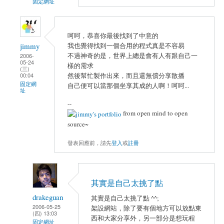
固定網址
呵呵，恭喜你最後找到了中意的
我也覺得找到一個合用的程式真是不容易
jimmy
不過神奇的是，世界上總是會有人有跟自己一
2006-
05-24
樣的需求
(三)
然後幫忙製作出來，而且還無償分享散播
00:04
固定網
自己便可以當那個坐享其成的人啊！呵呵...
址
--
from open mind to open
source~
發表回應前，請先
登入
或
註冊
其實是自己太挑了點
drakeguan
其實是自己太挑了點 ^^;
2006-05-25
架設網站，除了要有個地方可以放點東
(四) 13:03
西和大家分享外，另一部分是想玩程
固定網址