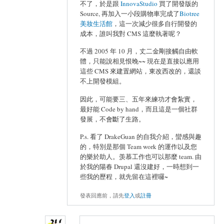
不了，於是跟
InnovaStudio
買了開發版的
Source, 再加入一小段購物車完成了
Biotree
美妝生活館
，這一次減少很多自行開發的
成本，誰叫我對 CMS 這麼執著呢？
不過 2005 年 10 月，丈二金剛接觸自由軟
體，只能說相見恨晚~~ 現在是直接以應用
這些 CMS 來建置網站，東改西改的，還談
不上開發模組。
因此，可能要三、五年來練功才會紮實，
最好能 Code by hand，而且這是一個社群
發展，不會斷了生路。
P.s. 看了 DrakeGuan 的自我介紹，蠻感與趣
的，特別是那個 Team work 的運作以及您
的樂於助人。羡慕工作也可以那麼 team. 由
於我的陽春 Drupal 還沒建好，一時想到一
些我的歷程，就先留在這裡囉~
發表回應前，請先
登入
或
註冊