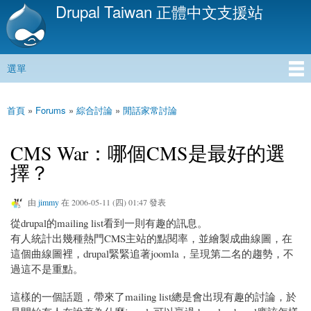
Drupal Taiwan 正體中文支援站
移
至
主
內
選單
容
主選單
首頁
»
Forums
»
綜合討論
»
閒話家常討論
您在這裡
CMS War：哪個CMS是最好的選
擇？
由
jimmy
在 2006-05-11 (四) 01:47 發表
從drupal的mailing list看到一則有趣的訊息。
有人統計出幾種熱門CMS主站的點閱率，並繪製成曲線圖，在
這個曲線圖裡，drupal緊緊追著joomla，呈現第二名的趨勢，不
過這不是重點。
這樣的一個話題，帶來了mailing list總是會出現有趣的討論，於