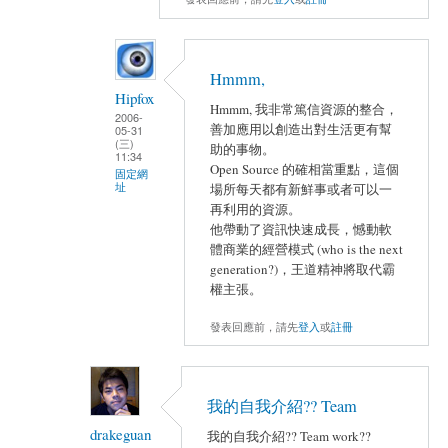
Hmmm,
Hipfox
Hmmm, 我非常篤信資源的整合，
2006-
善加應用以創造出對生活更有幫
05-31
(三)
助的事物。
11:34
Open Source 的確相當重點，這個
固定網
址
場所每天都有新鮮事或者可以一
再利用的資源。
他帶動了資訊快速成長，憾動軟
體商業的經營模式 (who is the next
generation?)，王道精神將取代霸
權主張。
發表回應前，請先
登入
或
註冊
我的自我介紹?? Team
drakeguan
我的自我介紹?? Team work??