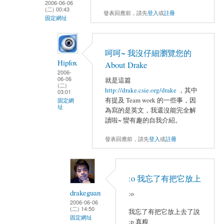
2006-06-06
(二) 00:43
發表回應前，請先
登入
或
註冊
固定網址
呵呵~ 我沒仔細瀏覽您的
Hipfox
About Drake
2006-
06-06
就是這篇
(二)
http://drake.csie.org/drake
，其中
03:01
有提及 Team work 的一些事，因
固定網
址
為寫的是英文，我還沒能完全解
讀啦~ 蠻有趣的自我介紹。
發表回應前，請先
登入
或
註冊
:o 我忘了有把它放上
drakeguan
:o
2006-06-06
(二) 14:50
我忘了有把它放上去了說
固定網址
:p 真糗