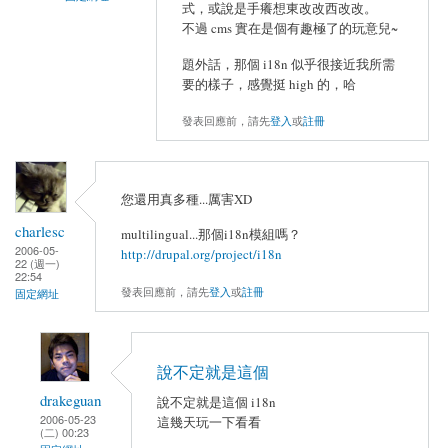
式，或說是手癢想東改改西改改。
不過 cms 實在是個有趣極了的玩意兒~
題外話，那個 i18n 似乎很接近我所需
要的樣子，感覺挺 high 的，哈
發表回應前，請先
登入
或
註冊
您還用真多種...厲害XD
charlesc
multilingual...那個i18n模組嗎？
2006-05-
http://drupal.org/project/i18n
22 (週一)
22:54
發表回應前，請先
登入
或
註冊
固定網址
說不定就是這個
drakeguan
說不定就是這個 i18n
2006-05-23
這幾天玩一下看看
(二) 00:23