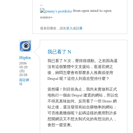
--
from open mind to open
source~
發表回應前，請先
登入
或
註冊
我已看了 N
Hipfox
我已看了 N 次，覺得很感動。之前因為還
2006-
沒有這個繁體中文支援站，逛過官網之
05-25
(四)
後，納悶怎麼會有那麼多人推薦或使用
22:28
Drupal 呢？這些人到底在堅持什麼？
固定網
址
當然囉！到目前為止，我尚未實做和正式
地執行一個由 Drupal 建置的網站，所以也
不得其真味如何。反而看了一些 Demo 網
站之後，還沒發現有結合購物車的網站；
可否推薦幾個呢？起碼這樣的應用對許多
想開網店又不想太制式化的有想法的人，
會想一窺堂奧。