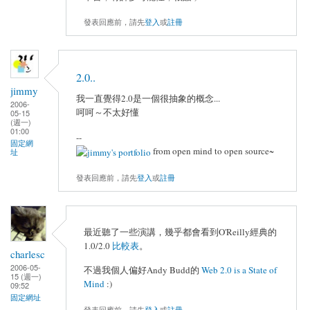
發表回應前，請先
登入
或
註冊
2.0..
jimmy
我一直覺得2.0是一個很抽象的概念...
2006-
呵呵～不太好懂
05-15
(週一)
01:00
--
固定網
from open mind to open source~
址
發表回應前，請先
登入
或
註冊
最近聽了一些演講，幾乎都會看到O'Reilly經典的
1.0/2.0
比較表
。
charlesc
2006-05-
不過我個人偏好Andy Budd的
Web 2.0 is a State of
15 (週一)
Mind
:)
09:52
固定網址
發表回應前，請先
登入
或
註冊