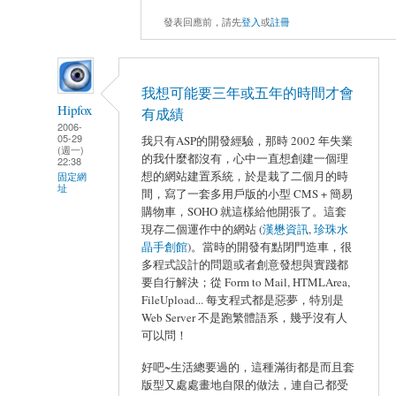
發表回應前，請先
登入
或
註冊
我想可能要三年或五年的時間才會
Hipfox
有成績
2006-
05-29
我只有ASP的開發經驗，那時 2002 年失業
(週一)
的我什麼都沒有，心中一直想創建一個理
22:38
想的網站建置系統，於是栽了二個月的時
固定網
址
間，寫了一套多用戶版的小型 CMS + 簡易
購物車，SOHO 就這樣給他開張了。這套
現存二個運作中的網站 (
漢懋資訊
,
珍珠水
晶手創館
)。當時的開發有點閉門造車，很
多程式設計的問題或者創意發想與實踐都
要自行解決；從 Form to Mail, HTMLArea,
FileUpload... 每支程式都是惡夢，特別是
Web Server 不是跑繁體語系，幾乎沒有人
可以問！
好吧~生活總要過的，這種滿街都是而且套
版型又處處畫地自限的做法，連自己都受