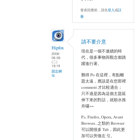
發表回應前，請先
登入
或
註
冊
請不要介意
Hipfox
現在是一個不連續的時
2006-
代，很多事物與觀念都跳
06-06
(二)
躍進行著。
19:19
固定網
難得 Po 在這裡，有點離
址
題太遠，應該是在您那裡
comment 才比較適合；
只不過是因為這個主題延
伸下來的對話，就順水推
舟囉~~
P.s. Firefox, Opera, Avant
Browser...之類的 Browser
可以開很多 Tab，因此更
加可以旁徵左 引。