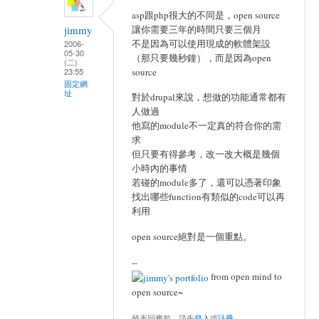
asp跟php很大的不同是，open source
讓你需要三年的時間只要三個月
jimmy
不是因為可以使用現成的軟體架設
2006-
05-30
（那只要幾秒鐘），而是因為open
(二)
source
23:55
固定網
址
對於drupal來說，想做的功能通常都有
人做過
他寫的module不一定真的符合你的需
求
但只要有得參考，改一改大概是幾個
小時內的事情
若碰的module多了，還可以憑著印象
找出哪些function有類似的code可以再
利用
open source絕對是一個重點。
--
from open mind to
open source~
發表回應前，請先
登入
或
註冊