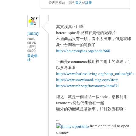
發表回應前，請先
登入
或
註冊
其實沒真正用過
heterotopias那兒有在賣他的紀錄片
jimmy
不過商品只有一項，看不太出來，但是我印
2006-
05-26
象中台灣唯一的範例了
(週五)
http://heterotopias.org/node/660
00:20
固定網
址
下面是e-commerce模組裡面附上的連結，可
以參考看看
http://www.fearlessliving.org/shop_online/gifts
http://www.snowboard-mag.com/store
http://www.mbr.org/taxonomy/term/31
總之，就是一個商品一個node，然後利用
taxonomy將他們集合在一起
額外的功能就是購物車，和付款流程囉～
--
from open mind to open
source~