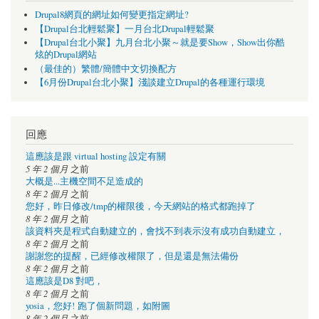
Drupal8網頁的網址如何變更指定網址?
【Drupal台北輕鬆聚】一月台北Drupal輕鬆聚
【Drupal台北小聚】九月台北小聚～就是要Show，Show出你酷
炫的Drupal網站
（最佳的）繁體/簡體中文切換配方
【6月份Drupal台北小聚】淺談建立Drupal的各種運行環境
回應
這應該是跟 virtual hosting 設定有關
5 年 2 個月
之前
大概是...主機空間不足造成的
8 年 2 個月
之前
您好，昨日修改/tmp的權限後，今天網站的格式都跑掉了
8 年 2 個月
之前
該資料夾是程式自動建立的，會找不到表示沒有成功自動建立，
8 年 2 個月
之前
謝謝您的提醒，已經修改權限了，但是還是無法備份
8 年 2 個月
之前
這應該是D8 對吧，
8 年 2 個月
之前
yosia，您好! 跑了個新問題，如附圖
8 年 2 個月
之前