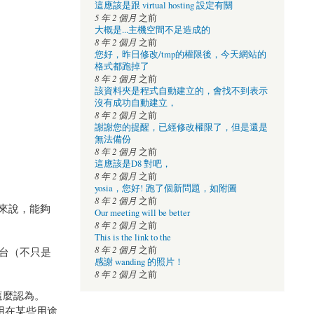
這應該是跟 virtual hosting 設定有關
5 年 2 個月
之前
大概是...主機空間不足造成的
8 年 2 個月
之前
您好，昨日修改/tmp的權限後，今天網站的
格式都跑掉了
8 年 2 個月
之前
該資料夾是程式自動建立的，會找不到表示
沒有成功自動建立，
8 年 2 個月
之前
謝謝您的提醒，已經修改權限了，但是還是
無法備份
8 年 2 個月
之前
這應該是D8 對吧，
8 年 2 個月
之前
yosia，您好! 跑了個新問題，如附圖
8 年 2 個月
之前
段來說，能夠
Our meeting will be better
8 年 2 個月
之前
This is the link to the
8 年 2 個月
之前
平台（不只是
感謝 wanding 的照片！
8 年 2 個月
之前
這麼認為。
套用在某些用途