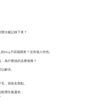
沒辦法被記錄下來？
人的blog不區隔開來？沒有個人特色。
氣，為什麼搞的這麼複雜？
可以解決。
羊毛，假裝友善點。
這軟體生氣蓬勃，
？