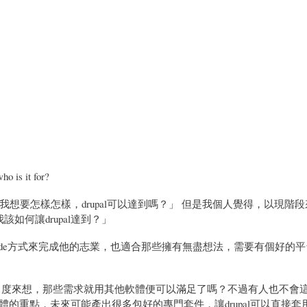
 it for?
想要怎樣怎樣，drupal可以達到嗎？」 但是我個人覺得，以現階
如何讓drupal達到？」
homemade方式來完成他的志業，也適合那些擁有無盡想法，需要有個好的
另一個角度來想，那些需求就用其他軟體便可以滿足了嗎？不過有人也不會
推廣這個軟體的重點，未來可能產出很多包好的專門套件，讓drupal可以直接