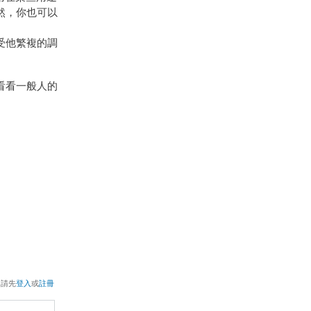
然，你也可以
接受他繁複的調
看看一般人的
，請先
登入
或
註冊