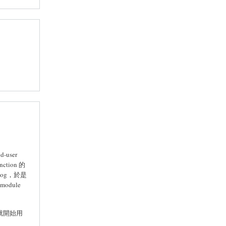
user
tion 的
log，於是
odule
，就開始用