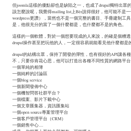
但joomla這樣的優點卻也是缺陷之一，也成了drupal獨特出眾
該怎麼說呢，我覺得mailing list上Bèr說得很好，他可能不是一
wordpress更讚），當然也不是一個完整的書目、手冊建制工具，也
是，他很充分的當了一個什麼都是，也什麼都不是的角色。
這樣的一個軟體，對於一個想要現成的人來說，的確是個糟透
drupal操作甚至把玩他的人，一定很容易就能看見他什麼都是
drupal的結構出眾，保持了開發的彈性，也有很好的API讓各種
不，只要你肯花心思，他可以打造出各種不同性質的網路平台
一個單純的相簿
一個純粹的討論區
一個blog service
一個新聞發佈中心
一個機智問答社群平台？
一個檔案、影片下載中心
一個文章匯集器，資訊匯集站
一個open source專案管理平台
一個客戶管理平台（CRM）
一個銷售中心....