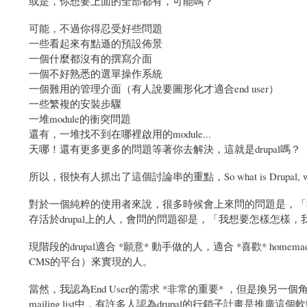
或是，你想要上面的全部都有，可能嗎？
可能，不過你得忍受好些問題
一些看起來有點遜的預設佈景
一個什麼都沒有的撰寫介面
一個不好熟悉的選單操作系統
一個難用的管理介面（有人說要圖形化才適合end user）
一些繁複的安裝步驟
一堆module的衝突問題
還有，一堆找不到在哪裡啟用的module...
天哪！還有更多更多的問題等著你去解決，這就是drupal嗎？
所以，很快有人抓出了這個討論串的重點，So what is Drupal, who is
對於一個純粹的使用者來說，很多時候會上來問的問題是，「我
存活於drupal上的人，會問的問題卻是，「我想要怎樣怎樣，我該
現階段的drupal適合 *願意* 動手做的人，適合 *喜歡* 
CMS的平台）來實現的人。
當然，我認為End User的需求 *非常的重要* ，但是換
mailing list中，有許多人認為drupal的行銷子計畫是