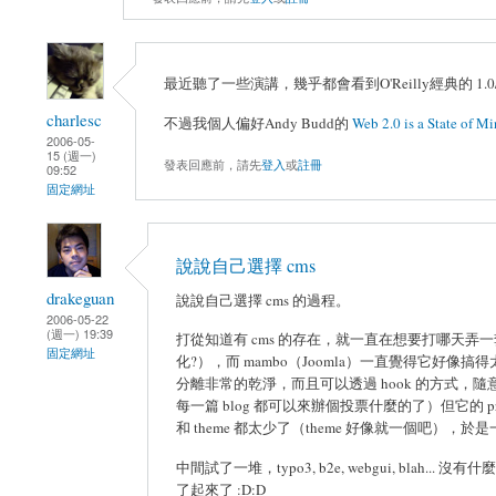
最近聽了一些演講，幾乎都會看到O'Reilly經典的 1.0/
charlesc
不過我個人偏好Andy Budd的
Web 2.0 is a State of M
2006-05-
15 (週一)
發表回應前，請先
登入
或
註冊
09:52
固定網址
說說自己選擇 cms
drakeguan
說說自己選擇 cms 的過程。
2006-05-22
(週一) 19:39
打從知道有 cms 的存在，就一直在想要打哪天弄一套來架
固定網址
化?），而 mambo（Joomla）一直覺得它好像搞得太複雜
分離非常的乾淨，而且可以透過 hook 的方式，隨意地組合不同 
每一篇 blog 都可以來辦個投票什麼的了）但它的 pre
和 theme 都太少了（theme 好像就一個吧），於
中間試了一堆，typo3, b2e, webgui, bl
了起來了 :D:D