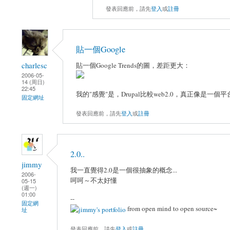
發表回應前，請先
登入
或
註冊
貼一個Google
charlesc
貼一個Google Trends的圖，差距更大：
2006-05-
14 (周日)
22:45
我的"感覺"是，Drupal比較web2.0，真正像是一
固定網址
發表回應前，請先
登入
或
註冊
2.0..
jimmy
我一直覺得2.0是一個很抽象的概念...
2006-
呵呵～不太好懂
05-15
(週一)
01:00
--
固定網
from open mind to open source~
址
發表回應前，請先
登入
或
註冊