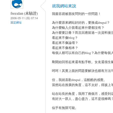
就我網站來說
freealan (未驗證)
我最容易被朋友問到的一些問題！
2006-05-11 (四) 07:14
為什麼原來網站好好的，要換成drupal？
固定網址
為什麼輸入介面看起來什麼都沒有？
為什麼要註冊？而且回應留過一次資料後
看起來不像blog？
看起來不像論壇？
看起來不像相本？
每個人都可以有自己的blog？為什麼每個
剛開始回答起來還有點手軟。女友還很生
呵呵！其實上面的問題要解決也都有方法
但，我就喜歡drupal，這酷酷的感覺。
當然站在推廣的角度，這不太好，得披上
站在站長的角度，我用了兩個月，感受到
有好大一群人，盡心盡力，這不是很棒嗎
似乎有無限可能。