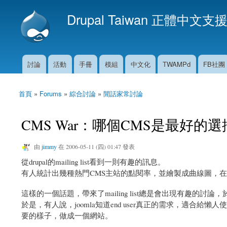
Drupal Taiwan 正體中文支
討論
活動
手冊
模組
中文化
TWAMPd
FB社團
主選單
首頁
»
Forums
»
綜合討論
»
閒話家常討論
您在這裡
CMS War：哪個CMS是最好的
由
jimmy
在 2006-05-11 (四) 01:47 發表
從drupal的mailing list看到一則有趣的訊息。
有人統計出幾種熱門CMS主站的點閱率，並繪製成曲線圖，在這個
這樣的一個話題，帶來了mailing list總是會出現有趣的討論，於
於是，有人說，joomla知道end user真正的需求，適
要的樣子，做成一個網站。