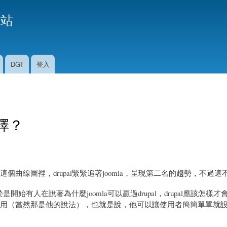
移
援站
至
主
內
容
DGT
登入
選擇？
曲線圖裡，drupal緊緊追著joomla，呈現第二名的趨勢，不過這
是開始有人在說著為什麼joomla可以贏過drupal，drupal應該怎樣
合給懶人使用（當然那是他的說法），也就是說，他可以讓使用者簡簡單單就