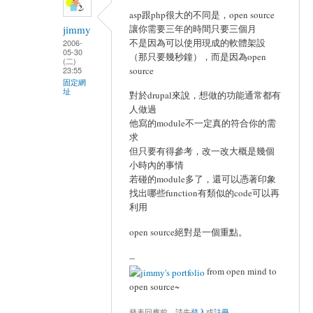
asp跟php很大的不同是，open source
讓你需要三年的時間只要三個月
jimmy
不是因為可以使用現成的軟體架設
2006-
05-30
（那只要幾秒鐘），而是因為open
(二)
source
23:55
固定網
址
對於drupal來說，想做的功能通常都有
人做過
他寫的module不一定真的符合你的需
求
但只要有得參考，改一改大概是幾個
小時內的事情
若碰的module多了，還可以憑著印象
找出哪些function有類似的code可以再
利用
open source絕對是一個重點。
--
from open mind to
open source~
發表回應前，請先
登入
或
註冊