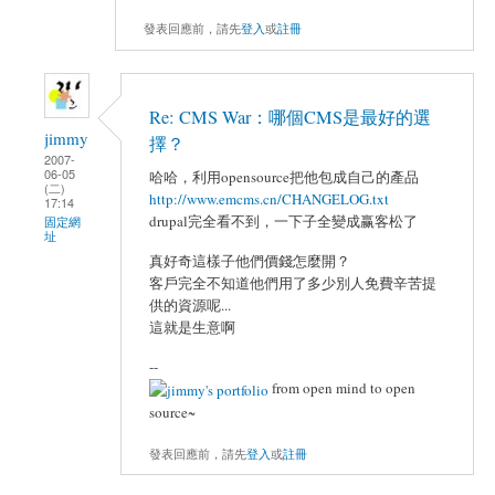
發表回應前，請先
登入
或
註冊
Re: CMS War：哪個CMS是最好的選
jimmy
擇？
2007-
06-05
哈哈，利用opensource把他包成自己的產品
(二)
http://www.emcms.cn/CHANGELOG.txt
17:14
drupal完全看不到，一下子全變成赢客松了
固定網
址
真好奇這樣子他們價錢怎麼開？
客戶完全不知道他們用了多少別人免費辛苦提
供的資源呢...
這就是生意啊
--
from open mind to open
source~
發表回應前，請先
登入
或
註冊