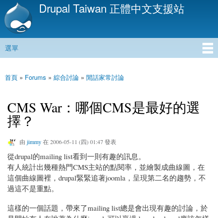
Drupal Taiwan 正體中文支援站
移
至
主
內
選單
容
主選單
首頁
»
Forums
»
綜合討論
»
閒話家常討論
您在這裡
CMS War：哪個CMS是最好的選
擇？
由
jimmy
在 2006-05-11 (四) 01:47 發表
從drupal的mailing list看到一則有趣的訊息。
有人統計出幾種熱門CMS主站的點閱率，並繪製成曲線圖，在
這個曲線圖裡，drupal緊緊追著joomla，呈現第二名的趨勢，不
過這不是重點。
這樣的一個話題，帶來了mailing list總是會出現有趣的討論，於