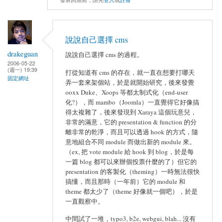
說說自己選擇 cms
drakeguan
說說自己選擇 cms 的過程。
2006-05-22
(週一) 19:39
打從知道有 cms 的存在，就一直在想要打哪天
固定網址
弄一套來架個站，於是就開始研究，後來發覺
ooxx Duke、Xoops 等都太制式化（end-user
化?），而 mambo（Joomla）一直覺得它好像搞
得太複雜了，後來發現到 Xaraya 這個玩意兒，
非常的滿意，它的 presentation & function 的分
離非常的乾淨，而且可以透過 hook 的方式，隨
意地組合不同 module 而做出新的 module 來。
（ex, 把 vote module 給 hook 到 blog，於是每
一篇 blog 都可以來辦個投票什麼的了）但它的
presentation 的客製化（theming）一時無法很快
搞懂，而且那時（一年前）它的 module 和
theme 都太少了（theme 好像就一個吧），於是
一直觀察中。
中間試了一堆，typo3, b2e, webgui, blah... 沒有