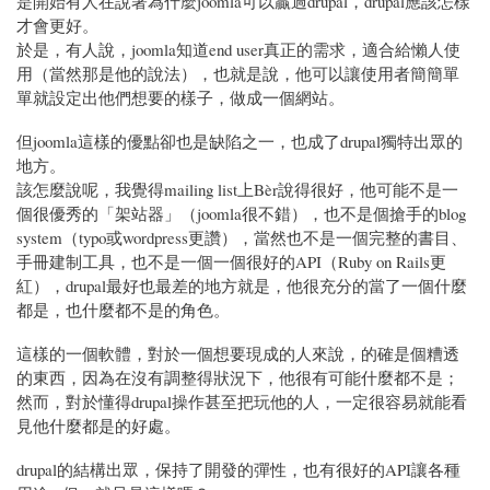
是開始有人在說著為什麼joomla可以贏過drupal，drupal應該怎樣
才會更好。
於是，有人說，joomla知道end user真正的需求，適合給懶人使
用（當然那是他的說法），也就是說，他可以讓使用者簡簡單
單就設定出他們想要的樣子，做成一個網站。
但joomla這樣的優點卻也是缺陷之一，也成了drupal獨特出眾的
地方。
該怎麼說呢，我覺得mailing list上Bèr說得很好，他可能不是一
個很優秀的「架站器」（joomla很不錯），也不是個搶手的blog
system（typo或wordpress更讚），當然也不是一個完整的書目、
手冊建制工具，也不是一個一個很好的API（Ruby on Rails更
紅），drupal最好也最差的地方就是，他很充分的當了一個什麼
都是，也什麼都不是的角色。
這樣的一個軟體，對於一個想要現成的人來說，的確是個糟透
的東西，因為在沒有調整得狀況下，他很有可能什麼都不是；
然而，對於懂得drupal操作甚至把玩他的人，一定很容易就能看
見他什麼都是的好處。
drupal的結構出眾，保持了開發的彈性，也有很好的API讓各種