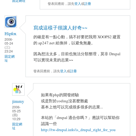
固定網址
發表回應前，請先
登入
或
註冊
寫成這樣子很讓人好奇~~
Hipfox
的確是有一點心動，搞不好要把我用 XOOPS2 建置
2006-
的 ap247.net 給換掉，以避免無趣。
05-24
(三)
23:24
因為想法太多，目前也無法分類整理，莫非 Drupal
固定網
可以實現未竟的志業~~
址
發表回應前，請先
登入
或
註冊
如果有php的開發經驗
或是對於coding沒甚麼難處
jimmy
基本上他可以完成很多很多的志業...
2006-
05-25
(四)
本站的「drupal 適合你嗎？」應該可以幫助你
10:29
認識一些
固定網
址
http://tw-drupal.info/is_drupal_right_for_you