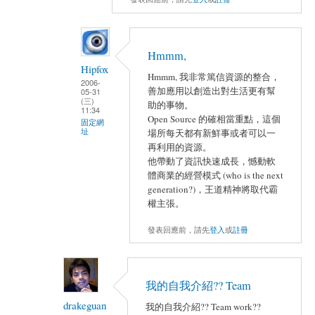
Hmmm,
Hipfox
Hmmm, 我非常篤信資源的整合，
2006-
善加應用以創造出對生活更有幫
05-31
(三)
助的事物。
11:34
Open Source 的確相當重點，這個
固定網
址
場所每天都有新鮮事或者可以一
再利用的資源。
他帶動了資訊快速成長，憾動軟
體商業的經營模式 (who is the next
generation?)，王道精神將取代霸
權主張。
發表回應前，請先
登入
或
註冊
我的自我介紹?? Team
drakeguan
我的自我介紹?? Team work??