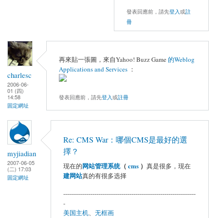
發表回應前，請先
登入
或
註
冊
再來貼一張圖，來自Yahoo! Buzz Game
的Weblog
Applications and Services
：
charlesc
2006-06-
01 (四)
發表回應前，請先
登入
或
註冊
14:58
固定網址
Re: CMS War：哪個CMS是最好的選
擇？
myjiadian
2007-06-05
网站管理系统
（
cms
）
现在的
真是很多，现在
(二) 17:03
建网站
真的有很多选择
固定網址
--------------------------------------------------------------------
-
美国主机
、
无框画