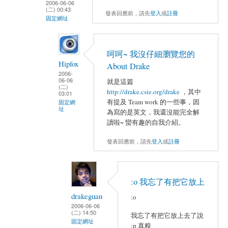
2006-06-06
(二) 00:43
發表回應前，請先
登入
或
註冊
固定網址
呵呵~ 我沒仔細瀏覽您的
Hipfox
About Drake
2006-
06-06
就是這篇
(二)
http://drake.csie.org/drake
，其中
03:01
有提及 Team work 的一些事，因
固定網
址
為寫的是英文，我還沒能完全解
讀啦~ 蠻有趣的自我介紹。
發表回應前，請先
登入
或
註冊
:o 我忘了有把它放上
drakeguan
:o
2006-06-06
(二) 14:50
我忘了有把它放上去了說
固定網址
:p 真糗