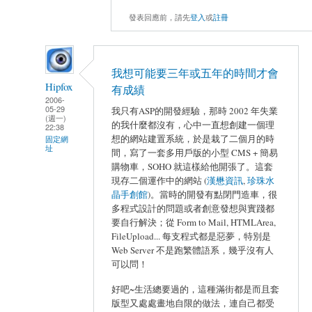
發表回應前，請先
登入
或
註冊
我想可能要三年或五年的時間才會
Hipfox
有成績
2006-
05-29
我只有ASP的開發經驗，那時 2002 年失業
(週一)
的我什麼都沒有，心中一直想創建一個理
22:38
想的網站建置系統，於是栽了二個月的時
固定網
址
間，寫了一套多用戶版的小型 CMS + 簡易
購物車，SOHO 就這樣給他開張了。這套
現存二個運作中的網站 (
漢懋資訊
,
珍珠水
晶手創館
)。當時的開發有點閉門造車，很
多程式設計的問題或者創意發想與實踐都
要自行解決；從 Form to Mail, HTMLArea,
FileUpload... 每支程式都是惡夢，特別是
Web Server 不是跑繁體語系，幾乎沒有人
可以問！
好吧~生活總要過的，這種滿街都是而且套
版型又處處畫地自限的做法，連自己都受