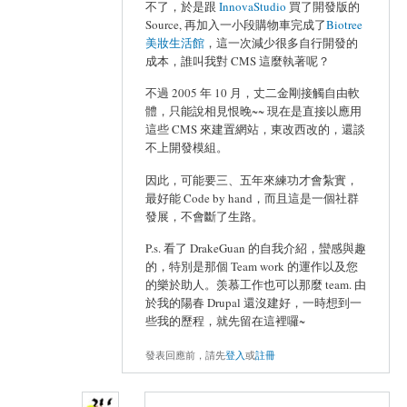
不了，於是跟
InnovaStudio
買了開發版的
Source, 再加入一小段購物車完成了
Biotree
美妝生活館
，這一次減少很多自行開發的
成本，誰叫我對 CMS 這麼執著呢？
不過 2005 年 10 月，丈二金剛接觸自由軟
體，只能說相見恨晚~~ 現在是直接以應用
這些 CMS 來建置網站，東改西改的，還談
不上開發模組。
因此，可能要三、五年來練功才會紮實，
最好能 Code by hand，而且這是一個社群
發展，不會斷了生路。
P.s. 看了 DrakeGuan 的自我介紹，蠻感與趣
的，特別是那個 Team work 的運作以及您
的樂於助人。羡慕工作也可以那麼 team. 由
於我的陽春 Drupal 還沒建好，一時想到一
些我的歷程，就先留在這裡囉~
發表回應前，請先
登入
或
註冊