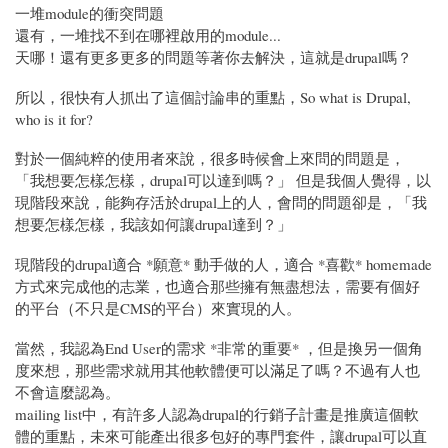
一堆module的衝突問題
還有，一堆找不到在哪裡啟用的module...
天哪！還有更多更多的問題等著你去解決，這就是drupal嗎？
所以，很快有人抓出了這個討論串的重點，So what is Drupal,
who is it for?
對於一個純粹的使用者來說，很多時候會上來問的問題是，
「我想要怎樣怎樣，drupal可以達到嗎？」 但是我個人覺得，以
現階段來說，能夠存活於drupal上的人，會問的問題卻是，「我
想要怎樣怎樣，我該如何讓drupal達到？」
現階段的drupal適合 *願意* 動手做的人，適合 *喜歡* homemade
方式來完成他的志業，也適合那些擁有無盡想法，需要有個好
的平台（不只是CMS的平台）來實現的人。
當然，我認為End User的需求 *非常的重要* ，但是換另一個角
度來想，那些需求就用其他軟體便可以滿足了嗎？不過有人也
不會這麼認為。
mailing list中，有許多人認為drupal的行銷子計畫是推廣這個軟
體的重點，未來可能產出很多包好的專門套件，讓drupal可以直