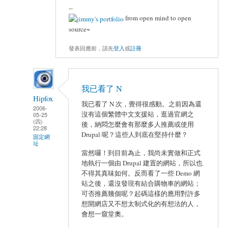
--
from open mind to open
source~
發表回應前，請先
登入
或
註冊
我已看了 N
Hipfox
我已看了 N 次，覺得很感動。之前因為還
2006-
沒有這個繁體中文支援站，逛過官網之
05-25
(四)
後，納悶怎麼會有那麼多人推薦或使用
22:28
Drupal 呢？這些人到底在堅持什麼？
固定網
址
當然囉！到目前為止，我尚未實做和正式
地執行一個由 Drupal 建置的網站，所以也
不得其真味如何。反而看了一些 Demo 網
站之後，還沒發現有結合購物車的網站；
可否推薦幾個呢？起碼這樣的應用對許多
想開網店又不想太制式化的有想法的人，
會想一窺堂奧。