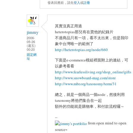
發表回應前，請先
登入
或
註冊
其實沒真正用過
heterotopias那兒有在賣他的紀錄片
jimmy
不過商品只有一項，看不太出來，但是我印
2006-
05-26
象中台灣唯一的範例了
(週五)
http://heterotopias.org/node/660
00:20
固定網
址
下面是e-commerce模組裡面附上的連結，可
以參考看看
http://www.fearlessliving.org/shop_online/gifts
http://www.snowboard-mag.com/store
http://www.mbr.org/taxonomy/term/31
總之，就是一個商品一個node，然後利用
taxonomy將他們集合在一起
額外的功能就是購物車，和付款流程囉～
--
from open mind to open
source~