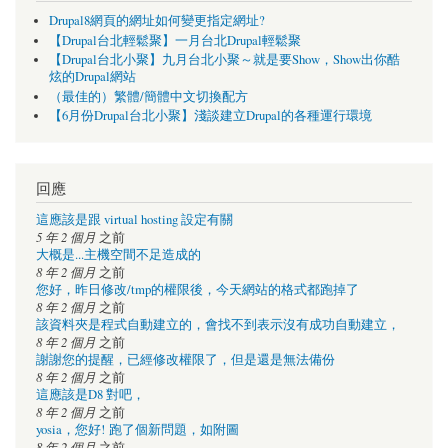
Drupal8網頁的網址如何變更指定網址?
【Drupal台北輕鬆聚】一月台北Drupal輕鬆聚
【Drupal台北小聚】九月台北小聚～就是要Show，Show出你酷
炫的Drupal網站
（最佳的）繁體/簡體中文切換配方
【6月份Drupal台北小聚】淺談建立Drupal的各種運行環境
回應
這應該是跟 virtual hosting 設定有關
5 年 2 個月
之前
大概是...主機空間不足造成的
8 年 2 個月
之前
您好，昨日修改/tmp的權限後，今天網站的格式都跑掉了
8 年 2 個月
之前
該資料夾是程式自動建立的，會找不到表示沒有成功自動建立，
8 年 2 個月
之前
謝謝您的提醒，已經修改權限了，但是還是無法備份
8 年 2 個月
之前
這應該是D8 對吧，
8 年 2 個月
之前
yosia，您好! 跑了個新問題，如附圖
8 年 2 個月
之前