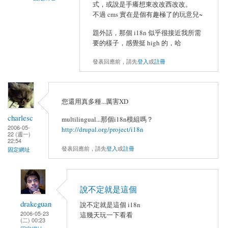
式，或說是手癢想東改改西改改。
不過 cms 實在是個有趣極了的玩意兒~
題外話，那個 i18n 似乎很接近我所需
要的樣子，感覺挺 high 的，哈
發表回應前，請先
登入
或
註冊
您還用真多種...厲害XD
charlesc
multilingual...那個i18n模組嗎？
2006-05-
http://drupal.org/project/i18n
22 (週一)
22:54
發表回應前，請先
登入
或
註冊
固定網址
說不定就是這個
drakeguan
說不定就是這個 i18n
2006-05-23
這幾天玩一下看看
(二) 00:23