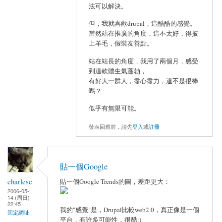
法可以解決。
但，我就喜歡drupal，這酷酷的感覺。
當然站在推廣的角度，這不太好，得披
上羊毛，假裝友善點。
站在站長的角度，我用了兩個月，感受
到這軟體生氣蓬勃，
有好大一群人，盡心盡力，這不是很棒
嗎？
似乎有無限可能。
發表回應前，請先
登入
或
註冊
貼一個Google
charlesc
貼一個Google Trends的圖，差距更大：
2006-05-
14 (周日)
22:45
我的"感覺"是，Drupal比較web2.0，真正像是一個
固定網址
平台，有許多可能性，很酷:)