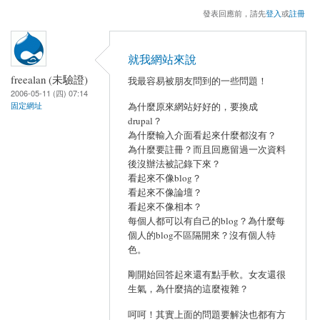
發表回應前，請先
登入
或
註冊
就我網站來說
freealan (未驗證)
我最容易被朋友問到的一些問題！
2006-05-11 (四) 07:14
為什麼原來網站好好的，要換成
固定網址
drupal？
為什麼輸入介面看起來什麼都沒有？
為什麼要註冊？而且回應留過一次資料
後沒辦法被記錄下來？
看起來不像blog？
看起來不像論壇？
看起來不像相本？
每個人都可以有自己的blog？為什麼每
個人的blog不區隔開來？沒有個人特
色。
剛開始回答起來還有點手軟。女友還很
生氣，為什麼搞的這麼複雜？
呵呵！其實上面的問題要解決也都有方