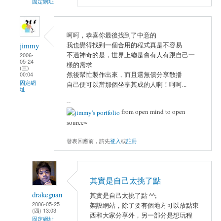
固定網址
呵呵，恭喜你最後找到了中意的
我也覺得找到一個合用的程式真是不容易
jimmy
不過神奇的是，世界上總是會有人有跟自己一
2006-
05-24
樣的需求
(三)
然後幫忙製作出來，而且還無償分享散播
00:04
固定網
自己便可以當那個坐享其成的人啊！呵呵...
址
--
from open mind to open
source~
發表回應前，請先
登入
或
註冊
其實是自己太挑了點
drakeguan
其實是自己太挑了點 ^^;
2006-05-25
架設網站，除了要有個地方可以放點東
(四) 13:03
西和大家分享外，另一部分是想玩程
固定網址