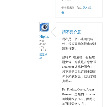
發表回應前，請先
登入
或
註
冊
請不要介意
Hipfox
現在是一個不連續的時
2006-
代，很多事物與觀念都跳
06-06
(二)
躍進行著。
19:19
固定網
難得 Po 在這裡，有點離
址
題太遠，應該是在您那裡
comment 才比較適合；
只不過是因為這個主題延
伸下來的對話，就順水推
舟囉~~
P.s. Firefox, Opera, Avant
Browser...之類的 Browser
可以開很多 Tab，因此更
加可以旁徵左 引。