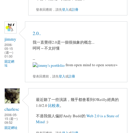
發表回應前，請先
登入
或
註冊
2.0..
jimmy
我一直覺得2.0是一個很抽象的概念...
2006-
呵呵～不太好懂
05-15
(週一)
01:00
--
固定網
from open mind to open source~
址
發表回應前，請先
登入
或
註冊
最近聽了一些演講，幾乎都會看到O'Reilly經典的
1.0/2.0
比較表
。
charlesc
2006-05-
不過我個人偏好Andy Budd的
Web 2.0 is a State of
15 (週一)
Mind
:)
09:52
固定網址
發表回應前，請先
登入
或
註冊