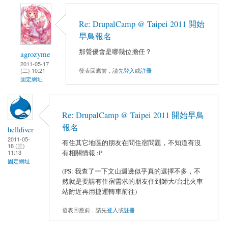
Re: DrupalCamp @ Taipei 2011 開始
早鳥報名
那聲優會是哪幾位擔任？
agrozyme
2011-05-17
發表回應前，請先
登入
或
註冊
(二) 10:21
固定網址
Re: DrupalCamp @ Taipei 2011 開始早鳥
報名
helldiver
2011-05-
有住其它地區的朋友在問住宿問題，不知道有沒
18 (三)
有相關情報 :P
11:13
固定網址
(PS: 我查了一下文山週邊似乎真的選擇不多，不
然就是要請有住宿需求的朋友住到師大/台北火車
站附近再用捷運轉車前往)
發表回應前，請先
登入
或
註冊