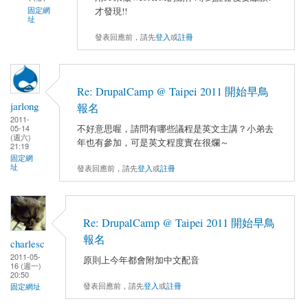
才發現!!
固定網
址
發表回應前，請先
登入
或
註冊
Re: DrupalCamp @ Taipei 2011 開始早鳥
jarlong
報名
2011-
不好意思喔，請問有哪些議程是英文主講？小弟去
05-14
(週六)
年也有參加，可是英文程度實在很爛～
21:19
固定網
址
發表回應前，請先
登入
或
註冊
Re: DrupalCamp @ Taipei 2011 開始早鳥
報名
charlesc
2011-05-
原則上今年都會附加中文配音
16 (週一)
20:50
發表回應前，請先
登入
或
註冊
固定網址