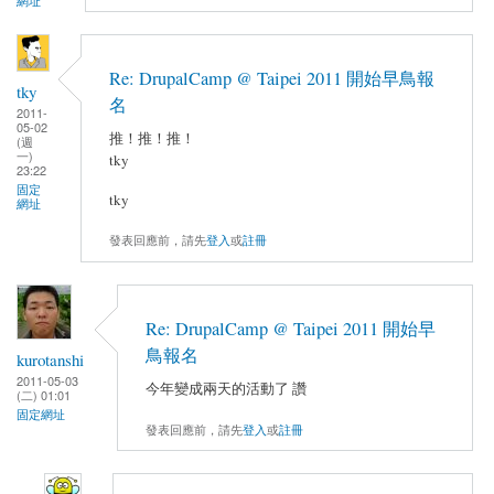
網址
Re: DrupalCamp @ Taipei 2011 開始早鳥報
tky
名
2011-
05-02
推！推！推！
(週
一)
tky
23:22
固定
tky
網址
發表回應前，請先
登入
或
註冊
Re: DrupalCamp @ Taipei 2011 開始早
鳥報名
kurotanshi
2011-05-03
今年變成兩天的活動了 讚
(二) 01:01
固定網址
發表回應前，請先
登入
或
註冊