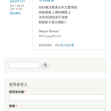
joey91133
2011-06-23
你好像沒看過去年怎麼用的
(四) 10:42
簡報都會上傳到網路上
固定網址
沒有所謂的清不清楚
那跟影片是分開的!!
Drupal Taiwan!
3917-joey91133
發表回應前，請先
登入
或
註冊
搜尋表單
搜尋
使用者登入
使用者名稱
*
密碼
*