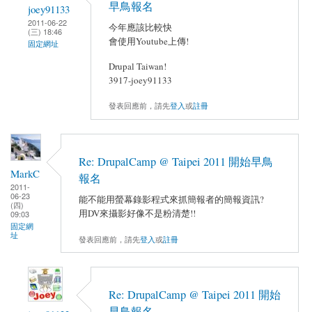
早鳥報名
joey91133
2011-06-22
今年應該比較快
(三) 18:46
會使用Youtube上傳!
固定網址
Drupal Taiwan!
3917-joey91133
發表回應前，請先
登入
或
註冊
Re: DrupalCamp @ Taipei 2011 開始早鳥
MarkC
報名
2011-
06-23
能不能用螢幕錄影程式來抓簡報者的簡報資訊?
(四)
用DV來攝影好像不是粉清楚!!
09:03
固定網
址
發表回應前，請先
登入
或
註冊
Re: DrupalCamp @ Taipei 2011 開始
早鳥報名