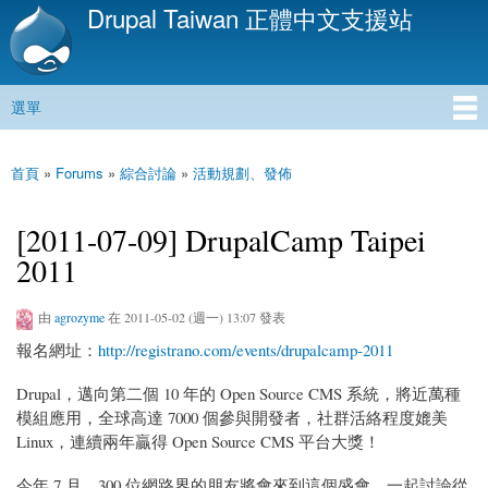
Drupal Taiwan 正體中文支援站
移
至
主
內
選單
容
主選單
首頁
»
Forums
»
綜合討論
»
活動規劃、發佈
您在這裡
[2011-07-09] DrupalCamp Taipei
2011
由
agrozyme
在 2011-05-02 (週一) 13:07 發表
報名網址：
http://registrano.com/events/drupalcamp-2011
Drupal，邁向第二個 10 年的 Open Source CMS 系統，將近萬種
模組應用，全球高達 7000 個參與開發者，社群活絡程度媲美
Linux，連續兩年贏得 Open Source CMS 平台大獎！
今年 7 月，300 位網路界的朋友將會來到這個盛會，一起討論從