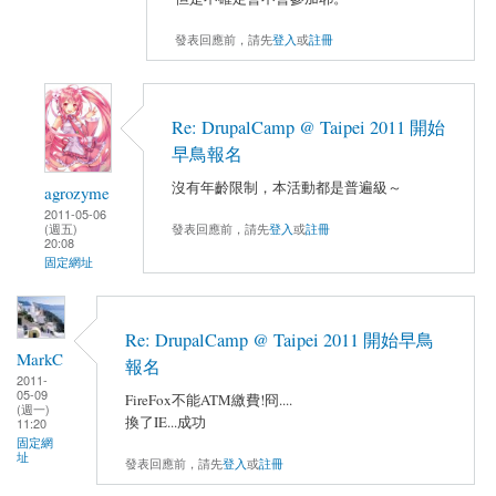
發表回應前，請先
登入
或
註冊
Re: DrupalCamp @ Taipei 2011 開始
早鳥報名
沒有年齡限制，本活動都是普遍級～
agrozyme
2011-05-06
發表回應前，請先
登入
或
註冊
(週五)
20:08
固定網址
Re: DrupalCamp @ Taipei 2011 開始早鳥
MarkC
報名
2011-
05-09
FireFox不能ATM繳費!冏....
(週一)
換了IE...成功
11:20
固定網
址
發表回應前，請先
登入
或
註冊