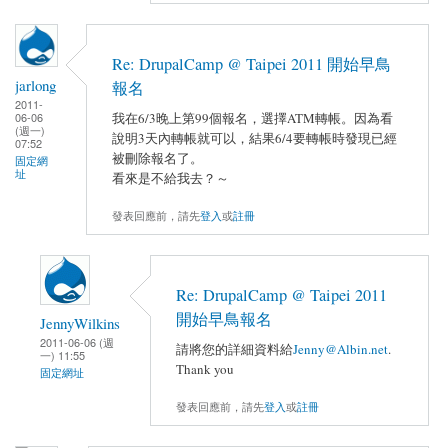
Re: DrupalCamp @ Taipei 2011 開始早鳥
jarlong
報名
2011-
我在6/3晚上第99個報名，選擇ATM轉帳。因為看
06-06
(週一)
說明3天內轉帳就可以，結果6/4要轉帳時發現已經
07:52
被刪除報名了。
固定網
址
看來是不給我去？～
發表回應前，請先
登入
或
註冊
Re: DrupalCamp @ Taipei 2011
開始早鳥報名
JennyWilkins
2011-06-06 (週
請將您的詳細資料給
Jenny@Albin.net
.
一) 11:55
Thank you
固定網址
發表回應前，請先
登入
或
註冊