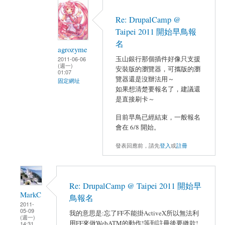
Re: DrupalCamp @
Taipei 2011 開始早鳥報
名
agrozyme
玉山銀行那個插件好像只支援
2011-06-06
(週一)
安裝版的瀏覽器，可攜版的瀏
01:07
覽器還是沒辦法用～
固定網址
如果想清楚要報名了，建議還
是直接刷卡～
目前早鳥已經結束，一般報名
會在 6/8 開始。
發表回應前，請先
登入
或
註冊
Re: DrupalCamp @ Taipei 2011 開始早
MarkC
鳥報名
2011-
05-09
我的意思是:忘了FF不能掛ActiveX所以無法利
(週一)
用FF來做WebATM的動作!等到註冊後要繳款!
14:31