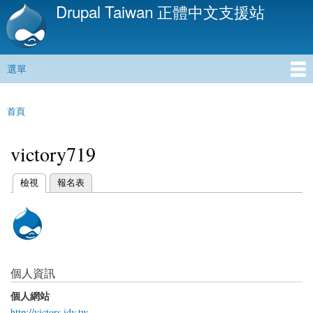
Drupal Taiwan 正體中文支援站
移
至
主
內
選單
容
主選單
首頁
您在這裡
victory719
(作用中頁籤)
檢視
報名表
主要索引標籤
個人資訊
個人網站
http://victors.idv.tw