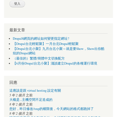
最新文章
Drupal8網頁的網址如何變更指定網址?
【Drupal台北輕鬆聚】一月台北Drupal輕鬆聚
【Drupal台北小聚】九月台北小聚～就是要Show，Show出你酷
炫的Drupal網站
（最佳的）繁體/簡體中文切換配方
【6月份Drupal台北小聚】淺談建立Drupal的各種運行環境
回應
這應該是跟 virtual hosting 設定有關
5 年 2 個月
之前
大概是...主機空間不足造成的
8 年 2 個月
之前
您好，昨日修改/tmp的權限後，今天網站的格式都跑掉了
8 年 2 個月
之前