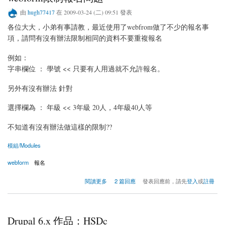
由
hugh77417
在 2009-03-24 (二) 09:51 發表
各位大大，小弟有事請教，最近使用了webfrom做了不少的報名事
項，請問有沒有辦法限制相同的資料不要重複報名
例如：
字串欄位 ： 學號 << 只要有人用過就不允許報名。
另外有沒有辦法 針對
選擇欄為 ： 年級 << 3年級 20人，4年級40人等
不知道有沒有辦法做這樣的限制??
模組/Modules
webform
報名
關於webform限制報名問題
閱讀更多
2 篇回應
發表回應前，請先
登入
或
註冊
Drupal 6.x 作品：HSDc