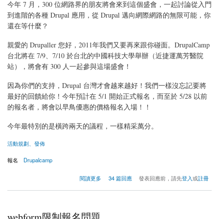
今年 7 月，300 位網路界的朋友將會來到這個盛會，一起討論從入門
到進階的各種 Drupal 應用，從 Drupal 邁向網際網路的無限可能，你
還在等什麼？
親愛的 Drupaller 您好，2011年我們又要再來跟你碰面。DrupalCamp
台北將在 7/9、7/10 於台北的中國科技大學舉辦（近捷運萬芳醫院
站），將會有 300 人一起參與這場盛會！
因為你們的支持，Drupal 台灣才會越來越好！我們一樣沒忘記要將
最好的回饋給你！今年預計在 5/1 開始正式報名，而至於 5/28 以前
的報名者，將會以早鳥優惠的價格報名入場！！
今年最特別的是橫跨兩天的議程，一樣精采萬分。
活動規劃、發佈
報名
Drupalcamp
關於[2011-07-09] DrupalCamp Taipei 2011
閱讀更多
34 篇回應
發表回應前，請先
登入
或
註冊
webform限制報名問題