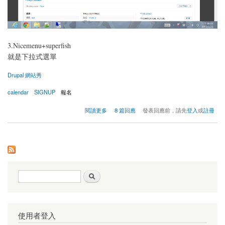
3.Nicemenu+superfish
就是下拉式選單
Drupal 網站秀
calendar
SIGNUP
報名
關於Drupal 6.x 作品：HSDc
閱讀更多
8 篇回應
發表回應前，請先
登入
或
註冊
搜尋表單
搜尋
使用者登入