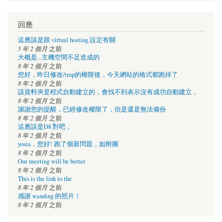
回應
這應該是跟 virtual hosting 設定有關
5 年 2 個月
之前
大概是...主機空間不足造成的
8 年 2 個月
之前
您好，昨日修改/tmp的權限後，今天網站的格式都跑掉了
8 年 2 個月
之前
該資料夾是程式自動建立的，會找不到表示沒有成功自動建立，
8 年 2 個月
之前
謝謝您的提醒，已經修改權限了，但是還是無法備份
8 年 2 個月
之前
這應該是D8 對吧，
8 年 2 個月
之前
yosia，您好! 跑了個新問題，如附圖
8 年 2 個月
之前
Our meeting will be better
8 年 2 個月
之前
This is the link to the
8 年 2 個月
之前
感謝 wanding 的照片！
8 年 2 個月
之前