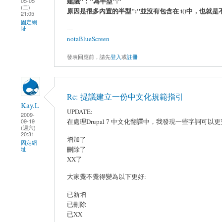
建議"："為半型":"
05-05
(二)
原因是很多內置的半型":"並沒有包含在 t()中，也就
21:05
固定網
---
址
notaBlueScreen
發表回應前，請先
登入
或
註冊
Re: 提議建立一份中文化規範指引
Kay.L
UPDATE:
2009-
在處理Drupal 7 中文化翻譯中，我發現一些字詞可以
09-19
(週六)
20:31
增加了
固定網
刪除了
址
XX了
大家覺不覺得變為以下更好:
已新增
已刪除
已XX