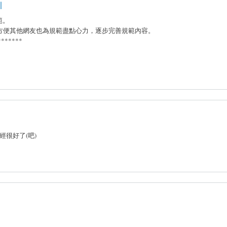
引
範。
，方便其他網友也為規範盡點心力，逐步完善規範內容。
*******
很好了(吧)