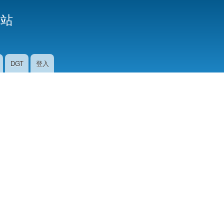
移
援站
至
主
內
容
DGT
登入