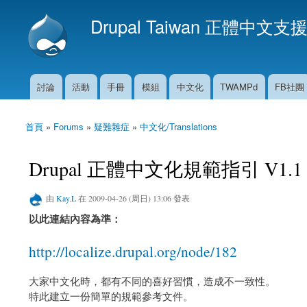
Drupal Taiwan 正體中文支
討論
活動
手冊
模組
中文化
TWAMPd
FB社團
主選單
首頁
»
Forums
»
疑難雜症
»
中文化/Translations
您在這裡
Drupal 正體中文化規範指引 V1.1
由
Kay.L
在 2009-04-26 (周日) 13:06 發表
以此連結內容為準：
http://localize.drupal.org/node/182
大家中文化時，都有不同的喜好習慣，造成不一致性。
特此建立一份簡單的規範參考文件。