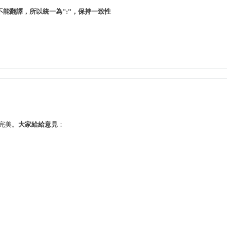
是不能翻譯，所以統一為":"，保持一致性
大家給給意見
更完美。
：