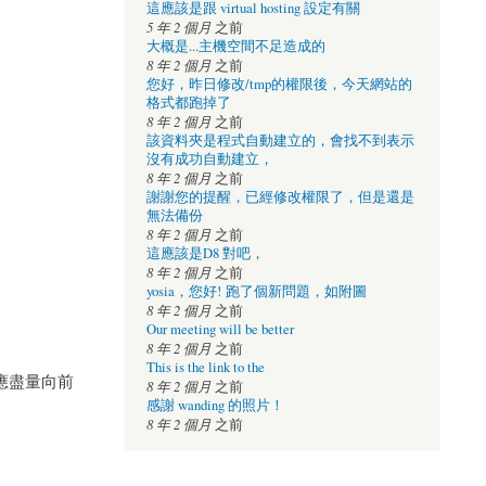
這應該是跟 virtual hosting 設定有關
5 年 2 個月
之前
大概是...主機空間不足造成的
8 年 2 個月
之前
您好，昨日修改/tmp的權限後，今天網站的
格式都跑掉了
8 年 2 個月
之前
該資料夾是程式自動建立的，會找不到表示
沒有成功自動建立，
8 年 2 個月
之前
謝謝您的提醒，已經修改權限了，但是還是
無法備份
8 年 2 個月
之前
這應該是D8 對吧，
8 年 2 個月
之前
yosia，您好! 跑了個新問題，如附圖
8 年 2 個月
之前
Our meeting will be better
8 年 2 個月
之前
This is the link to the
應盡量向前
8 年 2 個月
之前
感謝 wanding 的照片！
8 年 2 個月
之前