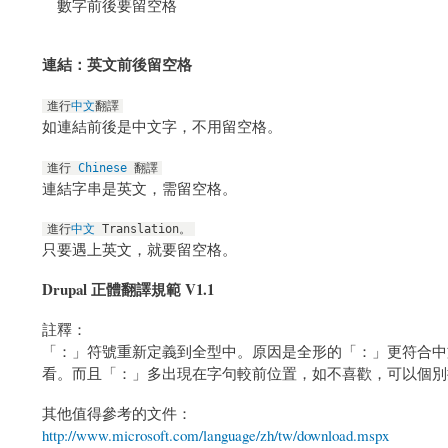
數字前後要留空格
連結：英文前後留空格
進行
中文
翻譯
如連結前後是中文字，不用留空格。
進行
Chinese
翻譯
連結字串是英文，需留空格。
進行
中文
Translation。
只要遇上英文，就要留空格。
Drupal 正體翻譯規範 V1.1
註釋：
「：」符號重新定義到全型中。原因是全形的「：」更符合中文的
看。而且「：」多出現在字句較前位置，如不喜歡，可以個別
其他值得參考的文件：
http://www.microsoft.com/language/zh/tw/download.mspx