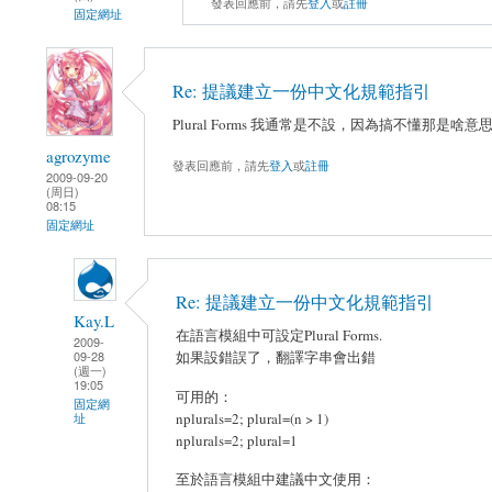
發表回應前，請先
登入
或
註冊
固定網址
Re: 提議建立一份中文化規範指引
Plural Forms 我通常是不設，因為搞不懂那是啥意
agrozyme
發表回應前，請先
登入
或
註冊
2009-09-20
(周日)
08:15
固定網址
Re: 提議建立一份中文化規範指引
Kay.L
在語言模組中可設定Plural Forms.
2009-
如果設錯誤了，翻譯字串會出錯
09-28
(週一)
19:05
可用的：
固定網
nplurals=2; plural=(n > 1)
址
nplurals=2; plural=1
至於語言模組中建議中文使用：