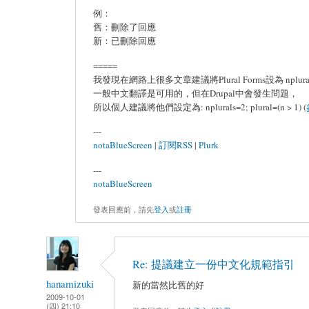
例：
舊：刪除了回應
新：已刪除回應
=====
我發現在網路上很多文章建議將Plural Forms設為 nplurals=
一般中文翻譯是可用的，但在Drupal中會發生問題，
所以個人建議將他們設定為: nplurals=2; plural=(n > 1) (
---
notaBlueScreen
|
訂閱RSS
|
Plurk
---
notaBlueScreen
發表回應前，請先
登入
或
註冊
Re: 提議建立一份中文化規範指引
hanamizuki
新的當然比舊的好
2009-10-01
(四) 21:10