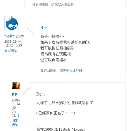
發表回應前，請先
登入
或
註冊
Re: ...
malinignity
我是小祺啦= =
2009-02-14
如果下次時間我可以配合的話
(週六) 15:23
我可以擔任照相攝影
固定網址
因為我有在玩照相
也可以自備器材
發表回應前，請先
登入
或
註冊
Re: ...
BB
2009-
太棒了，那水滴趴的攝影就靠你了!!
02-14
(週
六)
( 已經幫你正名了 ^_^" )
19:16
固定
-------------------------
網址
我在2008/12/12認識了Drupal