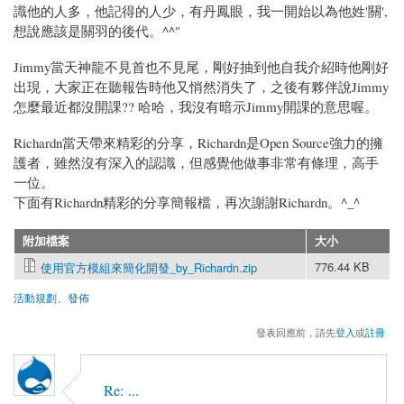
識他的人多，他記得的人少，有丹鳳眼，我一開始以為他姓'關',
想說應該是關羽的後代。^^"
Jimmy當天神龍不見首也不見尾，剛好抽到他自我介紹時他剛好
出現，大家正在聽報告時他又悄然消失了，之後有夥伴說Jimmy
怎麼最近都沒開課?? 哈哈，我沒有暗示Jimmy開課的意思喔。
Richardn當天帶來精彩的分享，Richardn是Open Source強力的擁
護者，雖然沒有深入的認識，但感覺他做事非常有條理，高手
一位。
下面有Richardn精彩的分享簡報檔，再次謝謝Richardn。^_^
附加檔案
大小
776.44 KB
使用官方模組來簡化開發_by_Richardn.zip
活動規劃、發佈
發表回應前，請先
登入
或
註冊
Re: ...