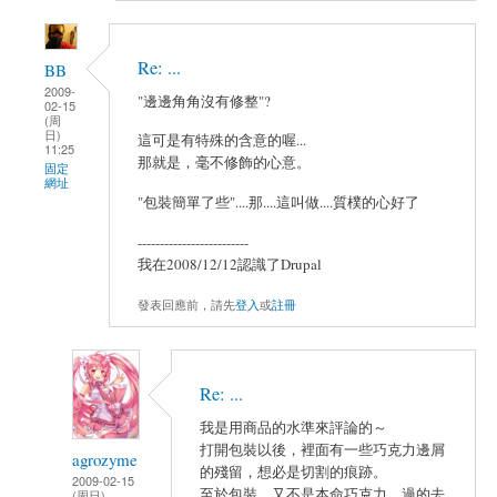
Re: ...
BB
2009-
"邊邊角角沒有修整"?
02-15
(周
日)
這可是有特殊的含意的喔...
11:25
那就是，毫不修飾的心意。
固定
網址
"包裝簡單了些"....那....這叫做....質樸的心好了
-------------------------
我在2008/12/12認識了Drupal
發表回應前，請先
登入
或
註冊
Re: ...
我是用商品的水準來評論的～
打開包裝以後，裡面有一些巧克力邊屑
agrozyme
的殘留，想必是切割的痕跡。
2009-02-15
至於包裝，又不是本命巧克力，過的去
(周日)