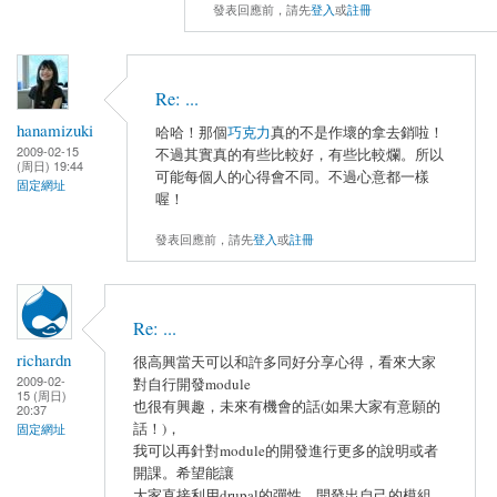
發表回應前，請先
登入
或
註冊
Re: ...
hanamizuki
哈哈！那個
巧克力
真的不是作壞的拿去銷啦！
2009-02-15
不過其實真的有些比較好，有些比較爛。所以
(周日) 19:44
可能每個人的心得會不同。不過心意都一樣
固定網址
喔！
發表回應前，請先
登入
或
註冊
Re: ...
richardn
很高興當天可以和許多同好分享心得，看來大家
2009-02-
對自行開發module
15 (周日)
也很有興趣，未來有機會的話(如果大家有意願的
20:37
話！)，
固定網址
我可以再針對module的開發進行更多的說明或者
開課。希望能讓
大家直接利用drupal的彈性，開發出自己的模組