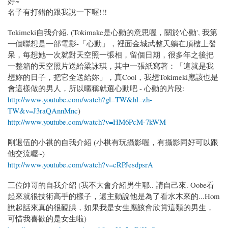
好~
名子有打錯的跟我說一下喔!!!
Tokimeki自我介紹, (Tokimake是心動的意思喔，關於'心動', 我第
一個聯想是一部電影-「心動」，裡面金城武整天躺在頂樓上發
呆，每想她一次就對天空照一張相，留個日期，很多年之後把
一整箱的天空照片送給梁詠琪，其中一張紙寫著：「這就是我
想妳的日子，把它全送給妳」，真Cool，我想Tokimeki應該也是
會這樣做的男人，所以暱稱就選心動吧 - 心動的片段:
http://www.youtube.com/watch?gl=TW&hl=zh-
TW&v=J3raQAnnMnc
)
http://www.youtube.com/watch?v=HM6PcM-7kWM
剛退伍的小祺的自我介紹 (小棋有玩攝影喔，有攝影同好可以跟
他交流喔~)
http://www.youtube.com/watch?v=cRPJesdpsrA
三位帥哥的自我介紹 (我不大會介紹男生耶.. 請自己來. Oobe看
起來就很技術高手的樣子，還主動說他是為了看水木來的...Hom
說起話來真的很靦腆，如果我是女生應該會欣賞這類的男生，
可惜我喜歡的是女生啦)