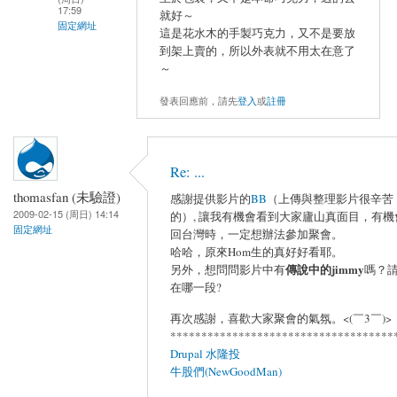
17:59
就好～
固定網址
這是花水木的手製巧克力，又不是要放
到架上賣的，所以外表就不用太在意了
～
發表回應前，請先
登入
或
註冊
Re: ...
thomasfan (未驗證)
感謝提供影片的
BB
（上傳與整理影片很辛苦
2009-02-15 (周日) 14:14
的）, 讓我有機會看到大家廬山真面目，有機
固定網址
回台灣時，一定想辦法參加聚會。
哈哈，原來Hom生的真好好看耶。
傳說中的jimmy
另外，想問問影片中有
嗎？
在哪一段?
再次感謝，喜歡大家聚會的氣氛。<(￣3￣)>
************************************
Drupal 水隆投
牛股們(NewGoodMan)