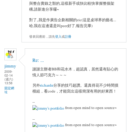
與整合實錄之類的,這樣新手或快比較快掌握整個架
構,請新進分享囉~
對了,,我是作廣告企劃相關的zic(這是桌球界的藝名...
哈,我在這邊還是叫peer好了,報告完畢)
發表回應前，請先
登入
或
註冊
Re: ...
jimmy
謝謝主辦者BB和花水木，超認真，居然還有貼心的
2009-
情人節巧克力～～～
02-14
(週六)
13:58
另外
richardn
分享的技巧超讚。還真得花不少時間摸
固定網
模組，看code，才能寫出這樣簡潔有用的好東西！
址
--
from open mind to open source~
--
from open mind to open source~