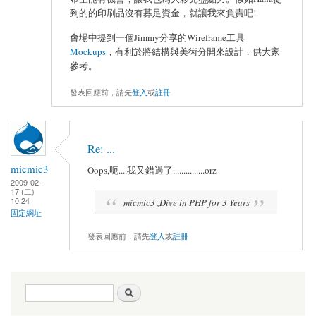
到的的印刷品沒有募足資金，就讓我來負責吧!
會場中提到一個Jimmy分享的Wireframe工具
Mockups
，有利於將結構與美術分開來設計，供大家
參考。
發表回應前，請先
登入
或
註冊
Re: ...
micmic3
Oops,呃....我又錯過了...............orz
2009-02-
17 (二)
10:24
micmic3 ,Dive in PHP for 3 Years
固定網址
發表回應前，請先
登入
或
註冊
搜尋表單
搜尋