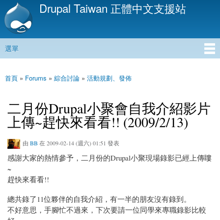
Drupal Taiwan 正體中文支援站
移
至
主
內
選單
容
主選單
首頁
»
Forums
»
綜合討論
»
活動規劃、發佈
您在這裡
二月份Drupal小聚會自我介紹影片
上傳~趕快來看看!! (2009/2/13)
由
BB
在 2009-02-14 (週六) 01:51 發表
感謝大家的熱情參予，二月份的Drupal小聚現場錄影已經上傳瞜
~
趕快來看看!!
總共錄了11位夥伴的自我介紹，有一半的朋友沒有錄到。
不好意思，手腳忙不過來，下次要請一位同學來專職錄影比較