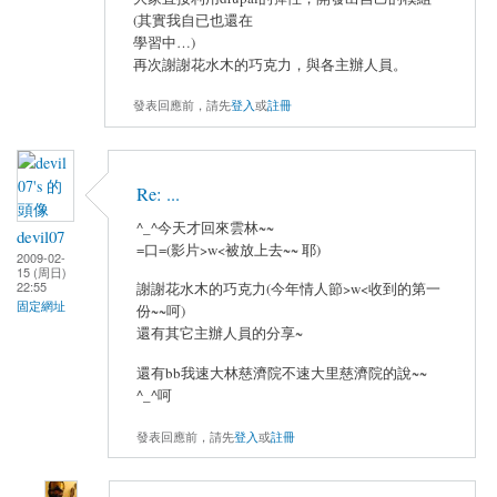
(其實我自已也還在
學習中…)
再次謝謝花水木的巧克力，與各主辦人員。
發表回應前，請先
登入
或
註冊
Re: ...
^_^今天才回來雲林~~
devil07
=口=(影片>w<被放上去~~ 耶)
2009-02-
15 (周日)
22:55
謝謝花水木的巧克力(今年情人節>w<收到的第一
固定網址
份~~呵)
還有其它主辦人員的分享~
還有bb我速大林慈濟院不速大里慈濟院的說~~
^_^呵
發表回應前，請先
登入
或
註冊