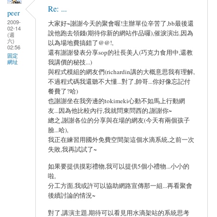
Re: ...
peer
2009-
大家好~謝謝今天的聚會喔!主辦單位辛苦了,bb最後還
02-14
說他跑去領錢(期待你新的網站作品囉),催淚演出,因為
(週
六)
以為場地費搞錯了@@!,
02:56
還有謝謝發表分享sop的社長美人(巧克力食用中,還教
固定
我講價的秘技...)
網址
與程式模組的網友們(richardin講的大概意思我有理解,
不過程式碼我還聽不大懂...對了,帥哥...你好像忘記付
餐費了?哈)
也謝謝坐在我旁邊的tokimeki心動不如馬上行動網
友...因為他比較內行,我就問東問西的,謝謝你~
總之,謝謝各位的分享與在場的網友(今天有兩個孩子
臉...哈),
我正在練習用國外免費空間架這個水滴系統,之前一次
失敗,我再試試了~
如果要提供摸彩禮物,我可以提供5個小禮物...小小的
啦,
分工方面,我或許可以協助網路宣傳那一組...再看聚會
後續討論的情況~
對了,講演主題,期待可以看見用水滴架站的系統思考