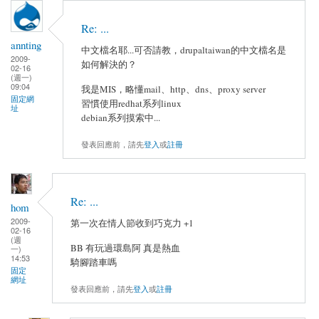
Re: ...
annting
中文檔名耶...可否請教，drupaltaiwan的中文檔名是
2009-
如何解決的？
02-16
(週一)
09:04
我是MIS，略懂mail、http、dns、proxy server
固定網
習慣使用redhat系列linux
址
debian系列摸索中...
發表回應前，請先
登入
或
註冊
Re: ...
hom
2009-
第一次在情人節收到巧克力 +1
02-16
(週
BB 有玩過環島阿 真是熱血
一)
14:53
騎腳踏車嗎
固定
網址
發表回應前，請先
登入
或
註冊