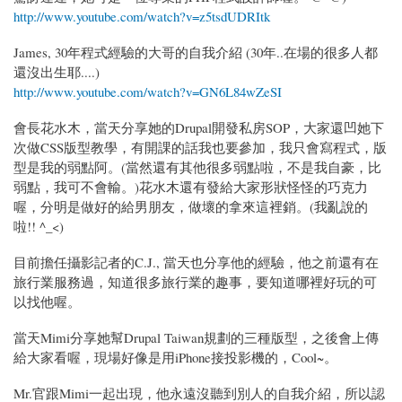
http://www.youtube.com/watch?v=z5tsdUDRItk
James, 30年程式經驗的大哥的自我介紹 (30年..在場的很多人都
還沒出生耶....)
http://www.youtube.com/watch?v=GN6L84wZeSI
會長花水木，當天分享她的Drupal開發私房SOP，大家還凹她下
次做CSS版型教學，有開課的話我也要參加，我只會寫程式，版
型是我的弱點阿。(當然還有其他很多弱點啦，不是我自豪，比
弱點，我可不會輸。)花水木還有發給大家形狀怪怪的巧克力
喔，分明是做好的給男朋友，做壞的拿來這裡銷。(我亂說的
啦!! ^_<)
目前擔任攝影記者的C.J., 當天也分享他的經驗，他之前還有在
旅行業服務過，知道很多旅行業的趣事，要知道哪裡好玩的可
以找他喔。
當天Mimi分享她幫Drupal Taiwan規劃的三種版型，之後會上傳
給大家看喔，現場好像是用iPhone接投影機的，Cool~。
Mr.官跟Mimi一起出現，他永遠沒聽到別人的自我介紹，所以認