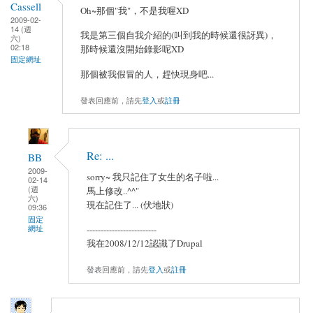
Cassell
Oh~那個"我"，不是我喔XD
2009-02-
14 (週
我是第三個自我介紹的(叫到我的時候還很訝異)，
六)
02:18
那時候還沒開始錄影呢XD
固定網址
那個被我假冒的人，趕快現身吧...
發表回應前，請先
登入
或
註冊
Re: ...
BB
2009-
sorry~ 我只記住了女生的名子啦...
02-14
(週
馬上修改..^^"
六)
現在記住了... (伏地狀)
09:36
固定
網址
-------------------------
我在2008/12/12認識了Drupal
發表回應前，請先
登入
或
註冊