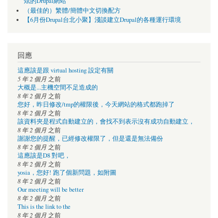
炫的Drupal網站
（最佳的）繁體/簡體中文切換配方
【6月份Drupal台北小聚】淺談建立Drupal的各種運行環境
回應
這應該是跟 virtual hosting 設定有關
5 年 2 個月
之前
大概是...主機空間不足造成的
8 年 2 個月
之前
您好，昨日修改/tmp的權限後，今天網站的格式都跑掉了
8 年 2 個月
之前
該資料夾是程式自動建立的，會找不到表示沒有成功自動建立，
8 年 2 個月
之前
謝謝您的提醒，已經修改權限了，但是還是無法備份
8 年 2 個月
之前
這應該是D8 對吧，
8 年 2 個月
之前
yosia，您好! 跑了個新問題，如附圖
8 年 2 個月
之前
Our meeting will be better
8 年 2 個月
之前
This is the link to the
8 年 2 個月
之前