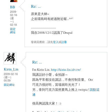
Re: ...
BB
2009-
原來是大林~
02-16
(週
之前環島時有經過附近喔...^^"
一)
02:18
-------------------------
固定
網址
我在2008/12/12認識了Drupal
發表回應前，請先
登入
或
註冊
Re: ...
Kirin_Lin
I'm Kirin Lin.
http://kirin-lin.idv.tw/
2009-02-16
我講話好小聲，金拍謝～
(週一)
因為平常都沒在講話，不會控制音量。 Orz
00:59
巧克力很好吃，當場就吃光光了！
固定網址
另，拿到巧克力當然要馬上推上 twitpic!
請點這
邊
很高興認識大家！ :)