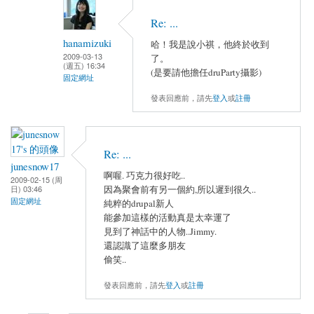
Re: ...
hanamizuki
哈！我是說小祺，他終於收到
2009-03-13
了。
(週五) 16:34
(是要請他擔任druParty攝影)
固定網址
發表回應前，請先
登入
或
註冊
Re: ...
junesnow17
啊喔. 巧克力很好吃..
2009-02-15 (周
因為聚會前有另一個約,所以遲到很久..
日) 03:46
固定網址
純粹的drupal新人
能參加這樣的活動真是太幸運了
見到了神話中的人物..Jimmy.
還認識了這麼多朋友
偷笑..
發表回應前，請先
登入
或
註冊