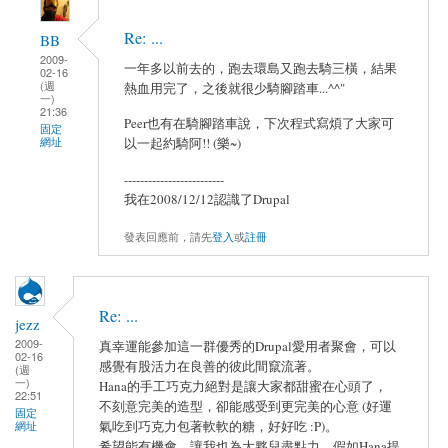
Re: ...
BB
2009-
一年多以前去的，跑去環島又跑去騎三橫，結果
02-16
(週
熱血用完了，之後就很少騎腳踏車...^^"
一)
21:36
Peer也有在騎腳踏車說，下次程式寫煩了大家可
固定
網址
以一起約騎阿!! (樂~)
-------------------------
我在2008/12/12認識了Drupal
發表回應前，請先
登入
或
註冊
Re: ...
jezz
2009-
真幸運能參加這一群優秀的Drupal愛用者聚會，可以
02-16
感覺有股活力在良善的彼此間竄流著。
(週
一)
Hana的手工巧克力絕對是讓大家都甜蜜在心頭了，
22:51
不刻意完美的造型，卻能感受到更完美的心意 (好運
固定
氣吃到巧克力包著軟軟的糖，好好吃 :P)。
網址
希望能有機會，讓我也為大夥兒盡點力。假如Hana提