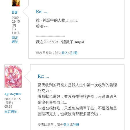
Re: ...
BB
2009-
推 - 神話中的人物..Jimmy.
02-15
(周
哈哈~~
日)
11:16
-------------------------
固定
網址
我在2008/12/12認識了Drupal
發表回應前，請先
登入
或
註冊
Re: ...
當天收到的巧克力是我人生中第一次收到的義理
巧克力～
agrozyme
看形狀也還好，並沒有作得很差呀，只是邊邊角
2009-02-15
角沒有修整而已...
(周日)
05:34
味道也很好吃，只差包裝簡單了些，不過既然是
固定網址
義理巧克力，也就沒有那麼多講究啦～
發表回應前，請先
登入
或
註冊