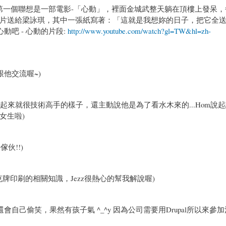
'心動', 我第一個聯想是一部電影-「心動」，裡面金城武整天躺在頂樓上發呆
片送給梁詠琪，其中一張紙寫著：「這就是我想妳的日子，把它全
心動吧 - 心動的片段:
http://www.youtube.com/watch?gl=TW&hl=zh-
他交流喔~)
be看起來就很技術高手的樣子，還主動說他是為了看水木來的...Hom說
女生啦)
傢伙!!)
克牌印刷的相關知識，Jezz很熱心的幫我解說喔)
己偷笑，果然有孩子氣 ^_^y 因為公司需要用Drupal所以來參加