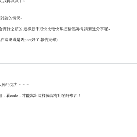
,我再試試了~
續討論的情況~
合實錄之類的,這樣新手或快比較快掌握整個架構,請新進分享囉~
我在這邊還是叫peer好了,報告完畢)
人節巧克力～～～
，看code，才能寫出這樣簡潔有用的好東西！