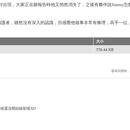
好出現，大家正在聽報告時他又悄然消失了，之後有夥伴說Jimmy怎
ource強力的擁護者，雖然沒有深入的認識，但感覺他做事非常有條理，高手一位
大小
776.44 KB
發表回應前
時候還沒開始錄影呢XD