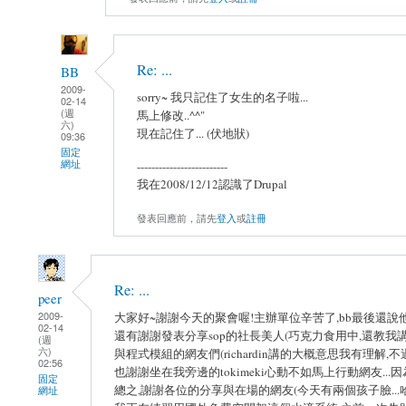
Re: ...
BB
2009-
sorry~ 我只記住了女生的名子啦...
02-14
(週
馬上修改..^^"
六)
現在記住了... (伏地狀)
09:36
固定
網址
-------------------------
我在2008/12/12認識了Drupal
發表回應前，請先
登入
或
註冊
Re: ...
peer
2009-
大家好~謝謝今天的聚會喔!主辦單位辛苦了,bb最後還說他
02-14
還有謝謝發表分享sop的社長美人(巧克力食用中,還教我講價
(週
六)
與程式模組的網友們(richardin講的大概意思我有理解,不
02:56
也謝謝坐在我旁邊的tokimeki心動不如馬上行動網友..
固定
總之,謝謝各位的分享與在場的網友(今天有兩個孩子臉...哈
網址