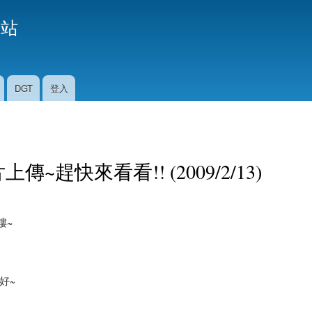
移
援站
至
主
內
容
DGT
登入
~趕快來看看!! (2009/2/13)
瞜~
好~