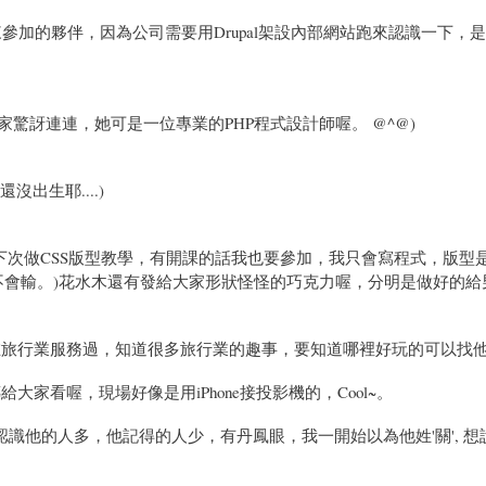
林來參加的夥伴，因為公司需要用Drupal架設內部網站跑來認識一下，
大家驚訝連連，她可是一位專業的PHP程式設計師喔。 @^@)
沒出生耶....)
凹她下次做CSS版型教學，有開課的話我也要參加，我只會寫程式，版型
不會輸。)花水木還有發給大家形狀怪怪的巧克力喔，分明是做好的給
還有在旅行業服務過，知道很多旅行業的趣事，要知道哪裡好玩的可以找
上傳給大家看喔，現場好像是用iPhone接投影機的，Cool~。
以認識他的人多，他記得的人少，有丹鳳眼，我一開始以為他姓'關', 