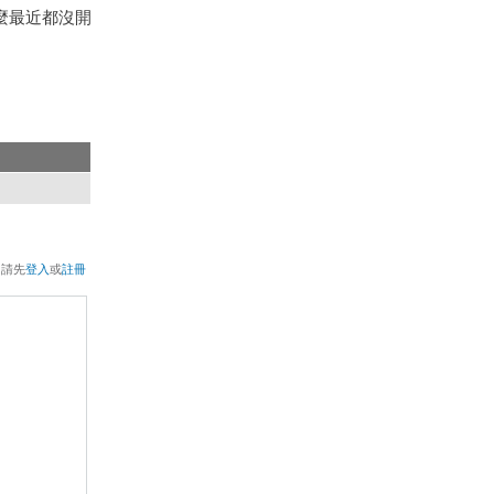
麼最近都沒開
。
，請先
登入
或
註冊