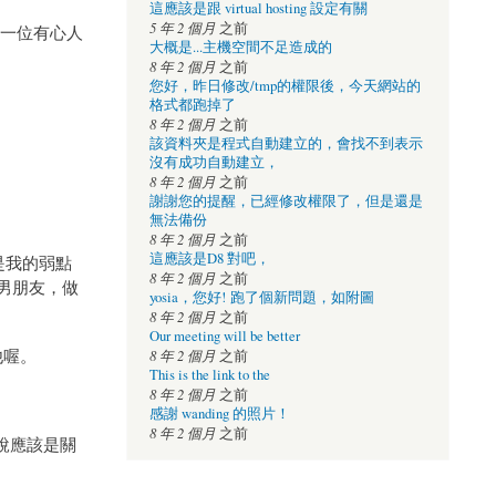
這應該是跟 virtual hosting 設定有關
5 年 2 個月
之前
是一位有心人
大概是...主機空間不足造成的
8 年 2 個月
之前
您好，昨日修改/tmp的權限後，今天網站的
格式都跑掉了
8 年 2 個月
之前
該資料夾是程式自動建立的，會找不到表示
沒有成功自動建立，
8 年 2 個月
之前
謝謝您的提醒，已經修改權限了，但是還是
無法備份
8 年 2 個月
之前
這應該是D8 對吧，
是我的弱點
8 年 2 個月
之前
男朋友，做
yosia，您好! 跑了個新問題，如附圖
8 年 2 個月
之前
Our meeting will be better
他喔。
8 年 2 個月
之前
This is the link to the
8 年 2 個月
之前
感謝 wanding 的照片！
8 年 2 個月
之前
想說應該是關