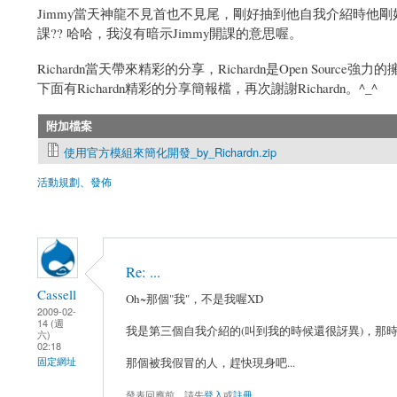
Jimmy當天神龍不見首也不見尾，剛好抽到他自我介紹時他剛
課?? 哈哈，我沒有暗示Jimmy開課的意思喔。
Richardn當天帶來精彩的分享，Richardn是Open S
下面有Richardn精彩的分享簡報檔，再次謝謝Richardn。^_^
附加檔案
使用官方模組來簡化開發_by_Richardn.zip
活動規劃、發佈
Re: ...
Cassell
Oh~那個"我"，不是我喔XD
2009-02-
14 (週
我是第三個自我介紹的(叫到我的時候還很訝異)，那
六)
02:18
那個被我假冒的人，趕快現身吧...
固定網址
發表回應前，請先
登入
或
註冊