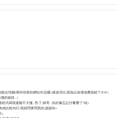
跑去領錢(期待你新的網站作品囉),催淚演出,因為以為場地費搞錯了@@!,
的秘技...)
過程式碼我還聽不大懂...對了,帥哥...你好像忘記付餐費了?哈)
.因為他比較內行,我就問東問西的,謝謝你~
),