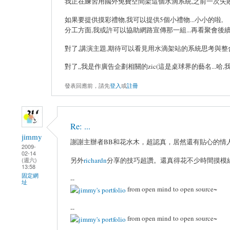
我正在練習用國外免費空間架這個水滴系統,之前一次失敗
如果要提供摸彩禮物,我可以提供5個小禮物...小小的啦,
分工方面,我或許可以協助網路宣傳那一組...再看聚會後
對了,講演主題,期待可以看見用水滴架站的系統思考與整
對了,,我是作廣告企劃相關的zic(這是桌球界的藝名...哈,
發表回應前，請先
登入
或
註冊
Re: ...
jimmy
謝謝主辦者BB和花水木，超認真，居然還有貼心的情
2009-
02-14
(週六)
另外
richardn
分享的技巧超讚。還真得花不少時間摸模組
13:58
固定網
--
址
from open mind to open source~
--
from open mind to open source~