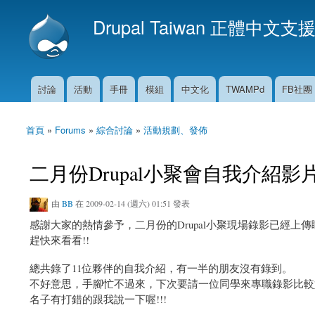
Drupal Taiwan 正體中文支
討論
活動
手冊
模組
中文化
TWAMPd
FB社團
主選單
首頁
»
Forums
»
綜合討論
»
活動規劃、發佈
您在這裡
二月份Drupal小聚會自我介紹影片上傳
由
BB
在 2009-02-14 (週六) 01:51 發表
感謝大家的熱情參予，二月份的Drupal小聚現場錄影已經上傳
趕快來看看!!
總共錄了11位夥伴的自我介紹，有一半的朋友沒有錄到。
不好意思，手腳忙不過來，下次要請一位同學來專職錄影比較
名子有打錯的跟我說一下喔!!!