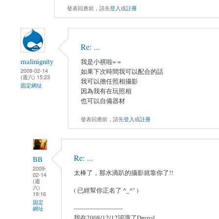
發表回應前，請先
登入
或
註冊
Re: ...
malinignity
我是小祺啦= =
2009-02-14
如果下次時間我可以配合的話
(週六) 15:23
我可以擔任照相攝影
固定網址
因為我有在玩照相
也可以自備器材
發表回應前，請先
登入
或
註冊
Re: ...
BB
2009-
太棒了，那水滴趴的攝影就靠你了!!
02-14
(週
六)
( 已經幫你正名了 ^_^" )
19:16
固定
-------------------------
網址
我在2008/12/12認識了Drupal