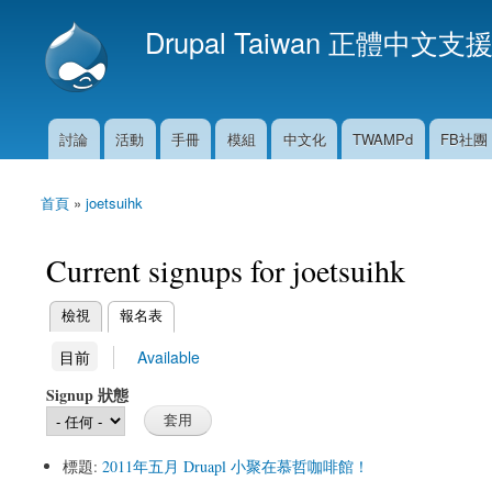
Drupal Taiwan 正體中文支
討論
活動
手冊
模組
中文化
TWAMPd
FB社團
主選單
首頁
»
joetsuihk
您在這裡
Current signups for joetsuihk
(作用中頁籤)
檢視
報名表
主要索引標籤
(作用中頁籤)
目前
Available
次要索引標籤
Signup 狀態
標題:
2011年五月 Druapl 小聚在慕哲咖啡館！