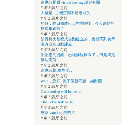
這應該是跟 virtual hosting 設定有關
5 年 2 個月
之前
大概是...主機空間不足造成的
8 年 2 個月
之前
您好，昨日修改/tmp的權限後，今天網站的
格式都跑掉了
8 年 2 個月
之前
該資料夾是程式自動建立的，會找不到表示
沒有成功自動建立，
8 年 2 個月
之前
謝謝您的提醒，已經修改權限了，但是還是
無法備份
8 年 2 個月
之前
這應該是D8 對吧，
8 年 2 個月
之前
yosia，您好! 跑了個新問題，如附圖
8 年 2 個月
之前
Our meeting will be better
8 年 2 個月
之前
This is the link to the
8 年 2 個月
之前
感謝 wanding 的照片！
8 年 2 個月
之前