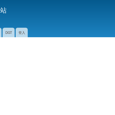
移
援站
至
主
內
容
DGT
登入