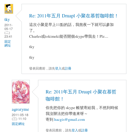
Re: 2011年五月 Druapl 小聚在慕哲咖啡館！
tky
這次小聚是早上11點的話，我熬夜一下就可以參加
2011-
05-17
了。
(二)
Charles或tokimeki能否開個skype帶我去！Plz....
23:41
固定
網址
tky
tky
發表回應前，請先
登入
或
註冊
Re: 2011年五月 Druapl 小聚在慕哲
咖啡館！
你先把你的 skype 帳號寄給我，不然到時候
agrozyme
我沒辦法把你帶進來呀～
2011-05-18
(三) 11:10
寄到
hacgis@gmail.com
固定網址
發表回應前，請先
登入
或
註冊