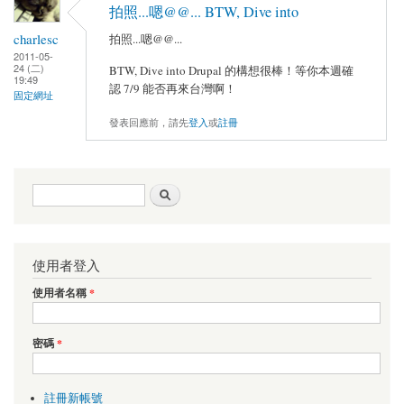
拍照...嗯@@... BTW, Dive into
charlesc
拍照...嗯@@...
2011-05-
24 (二)
BTW, Dive into Drupal 的構想很棒！等你本週確
19:49
認 7/9 能否再來台灣啊！
固定網址
發表回應前，請先
登入
或
註冊
搜尋表單
搜尋
使用者登入
使用者名稱
*
密碼
*
註冊新帳號