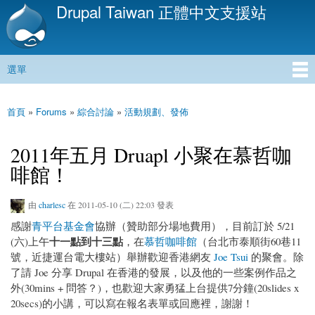
Drupal Taiwan 正體中文支援站
移
至
主
內
選單
容
主選單
首頁
»
Forums
»
綜合討論
»
活動規劃、發佈
您在這裡
2011年五月 Druapl 小聚在慕哲咖
啡館！
由
charlesc
在 2011-05-10 (二) 22:03 發表
感謝
青平台基金會
協辦（贊助部分場地費用），目前訂於 5/21
十一點到十三點
(六)上午
，在
慕哲咖啡館
（台北市泰順街60巷11
號，近捷運台電大樓站）舉辦歡迎香港網友
Joe Tsui
的聚會。除
了請 Joe 分享 Drupal 在香港的發展，以及他的一些案例作品之
外(30mins + 問答？)，也歡迎大家勇猛上台提供7分鐘(20slides x
20secs)的小講，可以寫在報名表單或回應裡，謝謝！