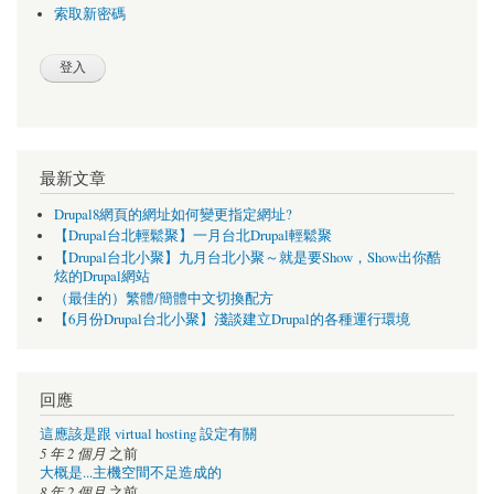
索取新密碼
最新文章
Drupal8網頁的網址如何變更指定網址?
【Drupal台北輕鬆聚】一月台北Drupal輕鬆聚
【Drupal台北小聚】九月台北小聚～就是要Show，Show出你酷
炫的Drupal網站
（最佳的）繁體/簡體中文切換配方
【6月份Drupal台北小聚】淺談建立Drupal的各種運行環境
回應
這應該是跟 virtual hosting 設定有關
5 年 2 個月
之前
大概是...主機空間不足造成的
8 年 2 個月
之前