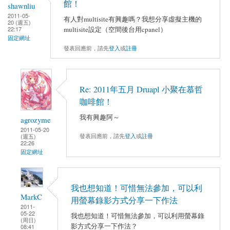
館！
shawnliu
2011-05-
有人對multisite有興趣嗎？我想分享虛擬主機的
20 (週五)
multisite設定（空間後台用cpanel）
22:17
固定網址
發表回應前，請先
登入
或
註冊
Re: 2011年五月 Druapl 小聚在慕哲
咖啡館！
我有興趣阿～
agrozyme
2011-05-20
發表回應前，請先
登入
或
註冊
(週五)
22:26
固定網址
我也想知道！可惜無法參加，可以利
MarkC
用螢幕錄影方式分享一下作法
2011-
05-22
我也想知道！可惜無法參加，可以利用螢幕錄
(周日)
影方式分享一下作法？
08:41