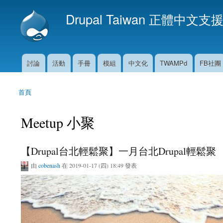
Drupal Taiwan 正體中文支
討論
活動
手冊
模組
中文化
TWAMPd
FB社團
主選單
首頁
您在這裡
Meetup 小聚
【Drupal台北輕鬆聚】一月台北Drupal輕鬆聚
由
cobenash
在 2019-01-17 (四) 18:49 發表