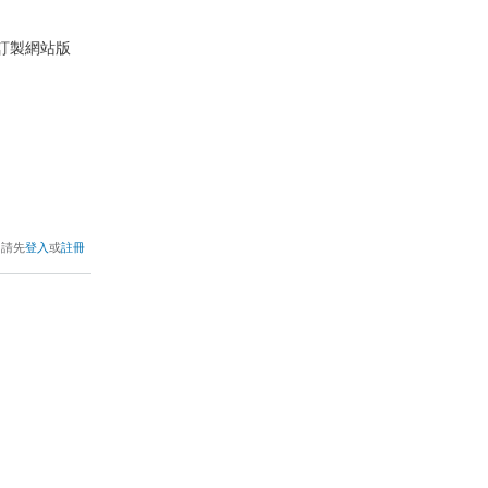
的訂製網站版
，請先
登入
或
註冊