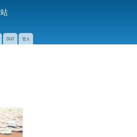
移
援站
至
主
內
容
DGT
登入