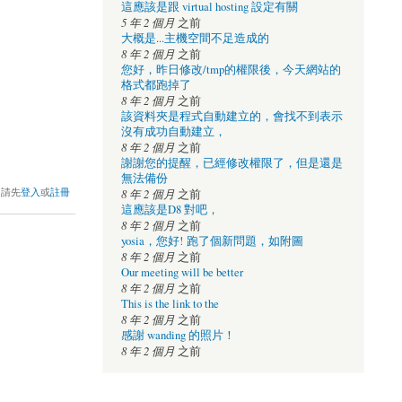
這應該是跟 virtual hosting 設定有關
5 年 2 個月
之前
大概是...主機空間不足造成的
8 年 2 個月
之前
您好，昨日修改/tmp的權限後，今天網站的
格式都跑掉了
8 年 2 個月
之前
該資料夾是程式自動建立的，會找不到表示
沒有成功自動建立，
8 年 2 個月
之前
謝謝您的提醒，已經修改權限了，但是還是
無法備份
，請先
登入
或
註冊
8 年 2 個月
之前
這應該是D8 對吧，
8 年 2 個月
之前
yosia，您好! 跑了個新問題，如附圖
8 年 2 個月
之前
Our meeting will be better
8 年 2 個月
之前
This is the link to the
8 年 2 個月
之前
感謝 wanding 的照片！
8 年 2 個月
之前