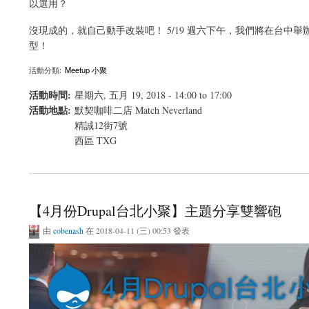
以選用？
沒現成的，就自己動手改裝吧！ 5/19 週六下午，我們將在台中舉辦 Dru
型！
活動分類:
Meetup 小聚
活動時間:
星期六, 五月 19, 2018 -
14:00
to
17:00
活動地點:
默契咖啡二店 Match Neverland
精誠12街7號
西區
TXG
關於Drupal 台中小聚：Introduction to drupal theming with CSS
【4月份Drupal台北小聚】主題分享雙響砲
由
cobenash
在 2018-04-11 (三) 00:53 發表