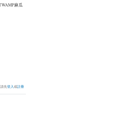
TWAMP麻瓜
，請先
登入
或
註冊