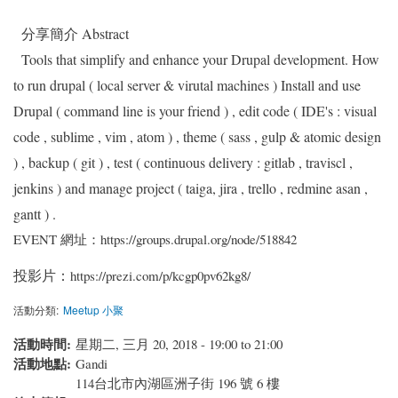
分享簡介 Abstract
Tools that simplify and enhance your Drupal development. How
to run drupal ( local server & virutal machines ) Install and use
Drupal ( command line is your friend ) , edit code ( IDE's : visual
code , sublime , vim , atom ) , theme ( sass , gulp & atomic design
) , backup ( git ) , test ( continuous delivery : gitlab , traviscl ,
jenkins ) and manage project ( taiga, jira , trello , redmine asan ,
gantt ) .
EVENT 網址：https://groups.drupal.org/node/518842
投影片：
https://prezi.com/p/kcgp0pv62kg8/
活動分類:
Meetup 小聚
活動時間:
星期二, 三月 20, 2018 -
19:00
to
21:00
活動地點:
Gandi
114台北市內湖區洲子街 196 號 6 樓