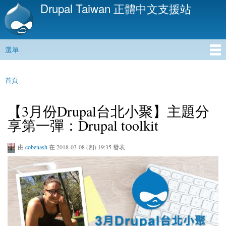
Drupal Taiwan 正體中文支援站
移
至
主
內
選單
容
主選單
首頁
您在這裡
【3月份Drupal台北小聚】主題分
享第一彈：Drupal toolkit
由
cobenash
在 2018-03-08 (四) 19:35 發表