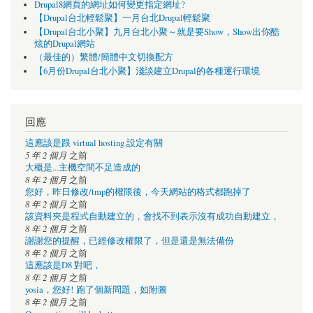
Drupal8網頁的網址如何變更指定網址?
【Drupal台北輕鬆聚】一月台北Drupal輕鬆聚
【Drupal台北小聚】九月台北小聚～就是要Show，Show出你酷
炫的Drupal網站
（最佳的）繁體/簡體中文切換配方
【6月份Drupal台北小聚】淺談建立Drupal的各種運行環境
回應
這應該是跟 virtual hosting 設定有關
5 年 2 個月
之前
大概是...主機空間不足造成的
8 年 2 個月
之前
您好，昨日修改/tmp的權限後，今天網站的格式都跑掉了
8 年 2 個月
之前
該資料夾是程式自動建立的，會找不到表示沒有成功自動建立，
8 年 2 個月
之前
謝謝您的提醒，已經修改權限了，但是還是無法備份
8 年 2 個月
之前
這應該是D8 對吧，
8 年 2 個月
之前
yosia，您好! 跑了個新問題，如附圖
8 年 2 個月
之前