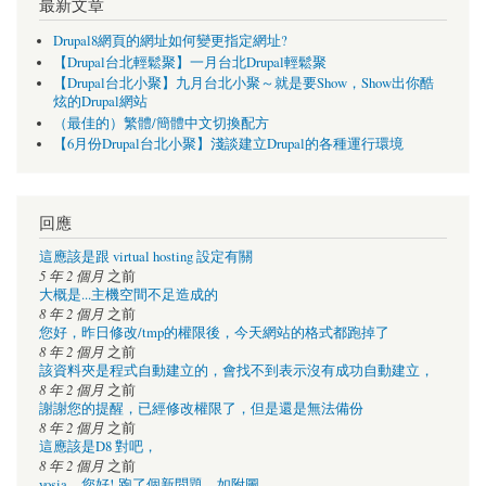
最新文章
Drupal8網頁的網址如何變更指定網址?
【Drupal台北輕鬆聚】一月台北Drupal輕鬆聚
【Drupal台北小聚】九月台北小聚～就是要Show，Show出你酷
炫的Drupal網站
（最佳的）繁體/簡體中文切換配方
【6月份Drupal台北小聚】淺談建立Drupal的各種運行環境
回應
這應該是跟 virtual hosting 設定有關
5 年 2 個月
之前
大概是...主機空間不足造成的
8 年 2 個月
之前
您好，昨日修改/tmp的權限後，今天網站的格式都跑掉了
8 年 2 個月
之前
該資料夾是程式自動建立的，會找不到表示沒有成功自動建立，
8 年 2 個月
之前
謝謝您的提醒，已經修改權限了，但是還是無法備份
8 年 2 個月
之前
這應該是D8 對吧，
8 年 2 個月
之前
yosia，您好! 跑了個新問題，如附圖