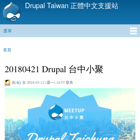
Drupal Taiwan 正體中文支援站
移
至
主
內
選單
容
主選單
首頁
您在這裡
20180421 Drupal 台中小聚
由
tky
在 2018-03-12 (週一) 14:57 發表