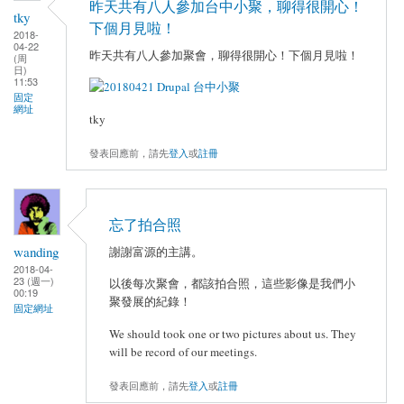
昨天共有八人參加台中小聚，聊得很開心！
tky
下個月見啦！
2018-
04-22
昨天共有八人參加聚會，聊得很開心！下個月見啦！
(周
日)
11:53
固定
網址
tky
發表回應前，請先
登入
或
註冊
忘了拍合照
wanding
謝謝富源的主講。
2018-04-
23 (週一)
以後每次聚會，都該拍合照，這些影像是我們小
00:19
聚發展的紀錄！
固定網址
We should took one or two pictures about us. They
will be record of our meetings.
發表回應前，請先
登入
或
註冊