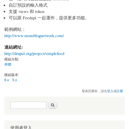
自訂預設的輸入格式
支援 views 和 token
可以跟 Feedapi 一起運作，提供更多功能。
範例網站：
http://www.momblognetwork.com/
連結網址:
http://drupal.org/project/simplefeed
模組分類:
串聯
模組版本:
6.x
5.x
發表回應前，請先
登入
或
註冊
搜尋表單
搜尋
使用者登入