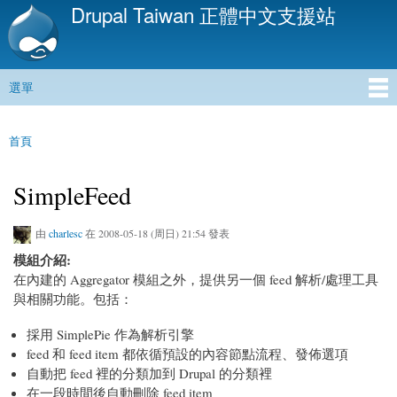
Drupal Taiwan 正體中文支援站
移
至
主
內
選單
容
主選單
首頁
您在這裡
SimpleFeed
由
charlesc
在 2008-05-18 (周日) 21:54 發表
模組介紹:
在內建的 Aggregator 模組之外，提供另一個 feed 解析/處理工具
與相關功能。包括：
採用 SimplePie 作為解析引擎
feed 和 feed item 都依循預設的內容節點流程、發佈選項
自動把 feed 裡的分類加到 Drupal 的分類裡
在一段時間後自動刪除 feed item