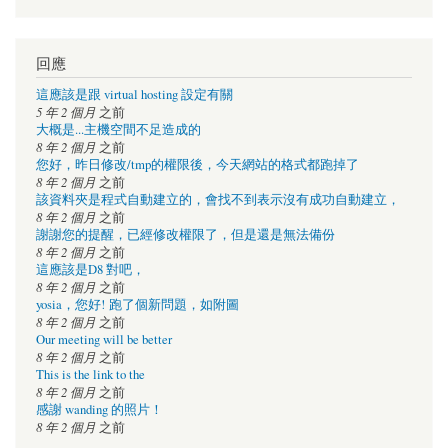
回應
這應該是跟 virtual hosting 設定有關
5 年 2 個月
之前
大概是...主機空間不足造成的
8 年 2 個月
之前
您好，昨日修改/tmp的權限後，今天網站的格式都跑掉了
8 年 2 個月
之前
該資料夾是程式自動建立的，會找不到表示沒有成功自動建立，
8 年 2 個月
之前
謝謝您的提醒，已經修改權限了，但是還是無法備份
8 年 2 個月
之前
這應該是D8 對吧，
8 年 2 個月
之前
yosia，您好! 跑了個新問題，如附圖
8 年 2 個月
之前
Our meeting will be better
8 年 2 個月
之前
This is the link to the
8 年 2 個月
之前
感謝 wanding 的照片！
8 年 2 個月
之前