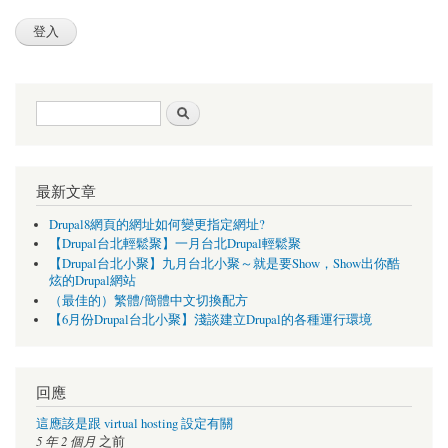
搜尋表單
搜尋
最新文章
Drupal8網頁的網址如何變更指定網址?
【Drupal台北輕鬆聚】一月台北Drupal輕鬆聚
【Drupal台北小聚】九月台北小聚～就是要Show，Show出你酷
炫的Drupal網站
（最佳的）繁體/簡體中文切換配方
【6月份Drupal台北小聚】淺談建立Drupal的各種運行環境
回應
這應該是跟 virtual hosting 設定有關
5 年 2 個月
之前