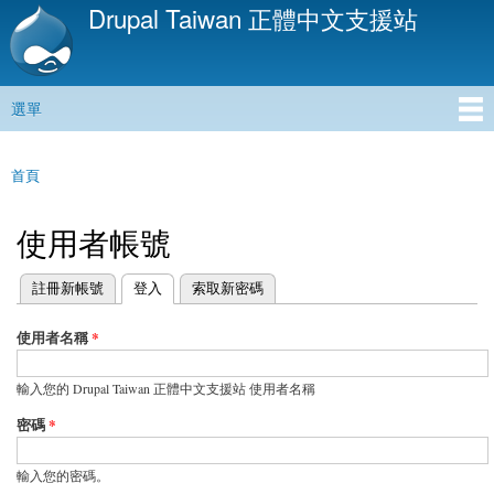
Drupal Taiwan 正體中文支援站
移
至
主
內
選單
容
主選單
首頁
您在這裡
使用者帳號
(作用中頁籤)
註冊新帳號
登入
索取新密碼
主要索引標籤
使用者名稱
*
輸入您的 Drupal Taiwan 正體中文支援站 使用者名稱
密碼
*
輸入您的密碼。