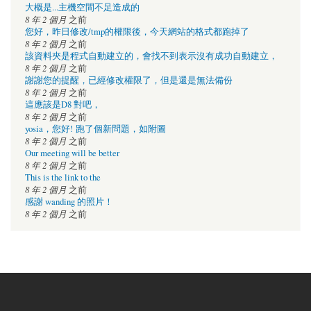
大概是...主機空間不足造成的
8 年 2 個月
之前
您好，昨日修改/tmp的權限後，今天網站的格式都跑掉了
8 年 2 個月
之前
該資料夾是程式自動建立的，會找不到表示沒有成功自動建立，
8 年 2 個月
之前
謝謝您的提醒，已經修改權限了，但是還是無法備份
8 年 2 個月
之前
這應該是D8 對吧，
8 年 2 個月
之前
yosia，您好! 跑了個新問題，如附圖
8 年 2 個月
之前
Our meeting will be better
8 年 2 個月
之前
This is the link to the
8 年 2 個月
之前
感謝 wanding 的照片！
8 年 2 個月
之前