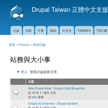
Drupal Taiwan 正體中文支
討論
活動
手冊
模組
中文化
TWAMPd
FB社團
主選單
首頁
»
Forums
»
綜合討論
您在這裡
站務與大小事
登入
發表討論版新文章。
主題
New Drupal Book : Drupal 6 Site Blueprints
一般主題
於 16 年 11 個月 之前
由
kiku
發表
Drupal As A Service - Drupal Gardens
一般主題
於 16 年 11 個月 之前