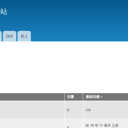
移
援站
至
主
內
容
DGT
登入
回覆
最新回應
0
n/a
於 16 年 11 個月 之前
3