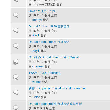
由
Drupaler (未驗證)
發表
Java.net 使用 Drupal
一般主題
於 16 年 11 個月 之前
由
dennys
發表
Drupal 6.14 and 5.20 更新發佈
一般主題
於 16 年 11 個月 之前
由
Kay.L
發表
Drupal 7 code freeze 代碼凍結
一般主題
於 16 年 11 個月 之前
由
Kay.L
發表
O'Reilly's Drupal Book：Using Drupal
熱門主題
於 17 年 10 個月 之前
由
charlesc
發表
TWAMP 1.3.5 Released
熱門主題
於 16 年 10 個月 之前
由
yelban
發表
新書：Drupal for Education and E-Learning
一般主題
於 17 年 11 個月 之前
由
Pbice
發表
Drupal 7 code freeze 代碼凍結 現況更新
一般主題
於 16 年 9 個月 之前