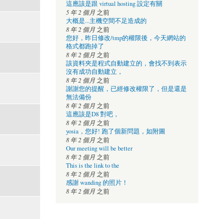
這應該是跟 virtual hosting 設定有關
5 年 2 個月
之前
大概是...主機空間不足造成的
8 年 2 個月
之前
您好，昨日修改/tmp的權限後，今天網站的
格式都跑掉了
8 年 2 個月
之前
該資料夾是程式自動建立的，會找不到表示
沒有成功自動建立，
8 年 2 個月
之前
謝謝您的提醒，已經修改權限了，但是還是
無法備份
8 年 2 個月
之前
這應該是D8 對吧，
8 年 2 個月
之前
yosia，您好! 跑了個新問題，如附圖
8 年 2 個月
之前
Our meeting will be better
8 年 2 個月
之前
This is the link to the
8 年 2 個月
之前
感謝 wanding 的照片！
8 年 2 個月
之前