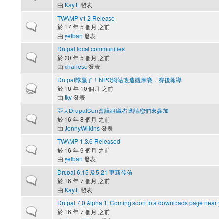
由
Kay.L
發表
TWAMP v1.2 Release
一般主題
於 17 年 5 個月 之前
由
yelban
發表
Drupal local communities
一般主題
於 20 年 5 個月 之前
由
charlesc
發表
Drupal隊贏了！NPO網站改造觀摩賽．賽後報導
熱門主題
於 16 年 10 個月 之前
由
tky
發表
亞太DrupalCon會議組織者邀請您們來參加
一般主題
於 16 年 8 個月 之前
由
JennyWilkins
發表
TWAMP 1.3.6 Released
一般主題
於 16 年 9 個月 之前
由
yelban
發表
Drupal 6.15 及5.21 更新發佈
一般主題
於 16 年 7 個月 之前
由
Kay.L
發表
Drupal 7.0 Alpha 1: Coming soon to a downloads page near 
一般主題
於 16 年 7 個月 之前