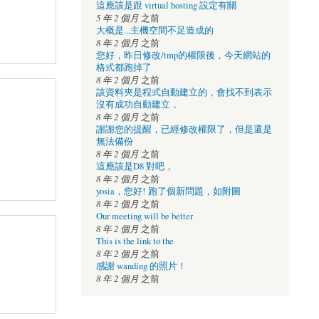
這應該是跟 virtual hosting 設定有關
5 年 2 個月
之前
大概是...主機空間不足造成的
8 年 2 個月
之前
您好，昨日修改/tmp的權限後，今天網站的
格式都跑掉了
8 年 2 個月
之前
該資料夾是程式自動建立的，會找不到表示
沒有成功自動建立，
8 年 2 個月
之前
謝謝您的提醒，已經修改權限了，但是還是
無法備份
8 年 2 個月
之前
這應該是D8 對吧，
8 年 2 個月
之前
yosia，您好! 跑了個新問題，如附圖
8 年 2 個月
之前
Our meeting will be better
8 年 2 個月
之前
This is the link to the
8 年 2 個月
之前
感謝 wanding 的照片！
8 年 2 個月
之前