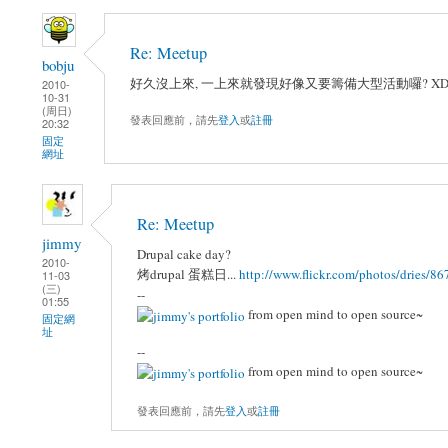
Re: Meetup
bobju
好久沒上來, 一上來就發現好像又要籌備大型活動囉? X
2010-
10-31
(周日)
發表回應前，請先
登入
或
註冊
20:32
固定
網址
Re: Meetup
jimmy
Drupal cake day?
2010-
烤drupal 蛋糕日...
http://www.flickr.com/photos/dries/8
11-03
(三)
--
01:55
from open mind to open source~
固定網
址
--
from open mind to open source~
發表回應前，請先
登入
或
註冊