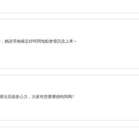
事情，她說等她確定好時間地點會發訊息上來～
有辦法花很多心力，大家有想要哪個時間嗎?