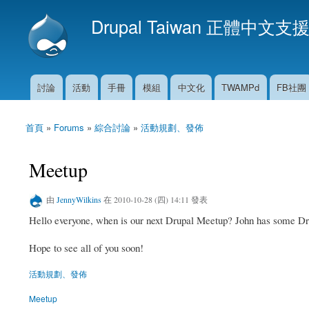
Drupal Taiwan 正體中文支
討論
活動
手冊
模組
中文化
TWAMPd
FB社團
主選單
首頁
»
Forums
»
綜合討論
»
活動規劃、發佈
您在這裡
Meetup
由
JennyWilkins
在 2010-10-28 (四) 14:11 發表
Hello everyone, when is our next Drupal Meetup? John has some Drupa
Hope to see all of you soon!
活動規劃、發佈
Meetup