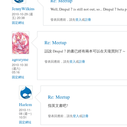
Re: Meetup
JennyWilkins
Well, Drupal 7 is still not out, so... Drupal 7 beta p
2010-10-29 (週
五) 20:38
發表回應前，請先
登入
或
註冊
固定網址
Re: Meetup
話說 Drupal 7 的書已經有兩本可以在天瓏買到了～
agrozyme
發表回應前，請先
登入
或
註冊
2010-10-30
(週六)
05:16
固定網址
Re: Meetup
Harlem
指英文書吧?
2010-11-
08 (週一)
發表回應前，請先
登入
或
註冊
10:51
固定網址