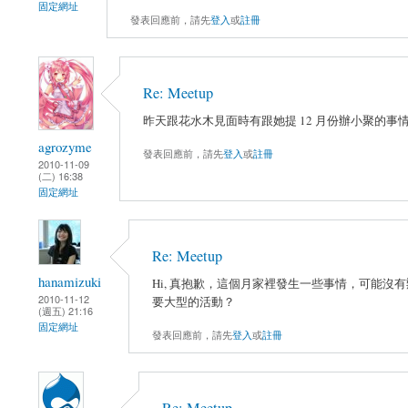
固定網址
發表回應前，請先
登入
或
註冊
Re: Meetup
昨天跟花水木見面時有跟她提 12 月份辦小聚的
agrozyme
發表回應前，請先
登入
或
註冊
2010-11-09
(二) 16:38
固定網址
Re: Meetup
hanamizuki
Hi, 真抱歉，這個月家裡發生一些事情，可能沒
2010-11-12
要大型的活動？
(週五) 21:16
固定網址
發表回應前，請先
登入
或
註冊
Re: Meetup