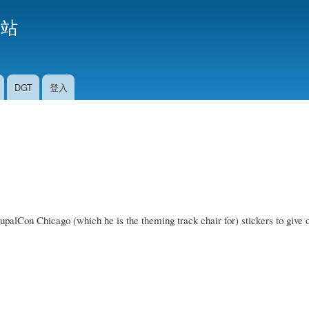
移
援站
至
主
內
容
DGT
登入
lCon Chicago (which he is the theming track chair for) stickers to give ou