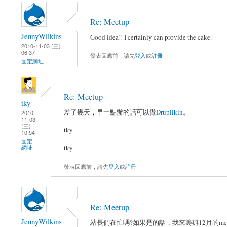
Re: Meetup
JennyWilkins
Good idea!! I certainly can provide the cake.
2010-11-03 (三)
06:37
發表回應前，請先
登入
或
註冊
固定網址
Re: Meetup
tky
差了幾天，早一點辦的話可以做
Druplikin
。
2010-
11-03
(三)
tky
10:54
固定
tky
網址
發表回應前，請先
登入
或
註冊
Re: Meetup
JennyWilkins
站長們在忙嗎?如果是的話，我來籌辦12月的meet