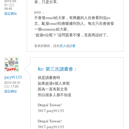
2010-03-
表，只是分享。
31 (三)
09:45
joey，
固定網址
不會發email給大家，有興趣的人自會看到這po
文。亂發email怕會騷擾到別人。每次只在會後發
一個summary給大家。
"超過6位呢？"這問題看不懂，見面再說好了。
發表回應前，請先
登入
或
註冊
Re: 第三次讀書會：
joey91133
就是讀書會時
2010-03-31
如果超過6個人來呢
(三) 17:20
因為一直有新文章
固定網址
所以很多人都不知道
Drupal Taiwan!
3917-joey91133
Drupal Taiwan!
3917-joey91133