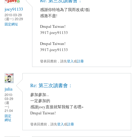
Re: 第三次讀書會：
joey91133
感謝你特地為了我而改成3點
2010-03-29
感激不盡!
(週一) 20:29
固定網址
Drupal Taiwan!
3917-joey91133
Drupal Taiwan!
3917-joey91133
發表回應前，請先
登入
或
註冊
Re: 第三次讀書會：
julia
參加參加...
2010-
03-29
一定參加的
(週
一)
感謝joey直接就幫我報了名嘿~
21:04
Drupal Taiwan!
固定
網址
發表回應前，請先
登入
或
註冊