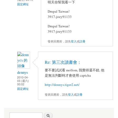
明天你幫我看一下
固定網址
Drupal Taiwan!
3917-joey91133
Drupal Taiwan!
3917-joey91133
發表回應前，請先
登入
或
註冊
Re: 第三次讀書會：
要不要試試看 mollom, 我覺得還不錯, 他
dennys
是無法判斷時才會使用 captcha
2010-04-
03 (週六)
00:02
http://dennys.tiger2.net/
固定網址
發表回應前，請先
登入
或
註冊
搜尋表單
搜尋