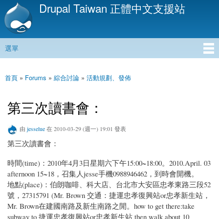
Drupal Taiwan 正體中文支援站
移
至
主
內
選單
容
主選單
首頁
»
Forums
»
綜合討論
»
活動規劃、發佈
您在這裡
第三次讀書會：
由
jesselue
在 2010-03-29 (週一) 19:01 發表
第三次讀書會：
時間(time)：2010年4月3日星期六下午15:00~18:00。2010.April. 03
afternoon 15~18，召集人jesse手機0988946462，到時會開機。
地點(place)：伯朗咖啡、科大店、台北市大安區忠孝東路三段52
號，27315791 (Mr. Brown 交通：捷運忠孝復興站or忠孝新生站，
Mr. Brown在建國南路及新生南路之閒。how to get there:take
subway to 捷運忠孝復興站or忠孝新生站 then walk about 10