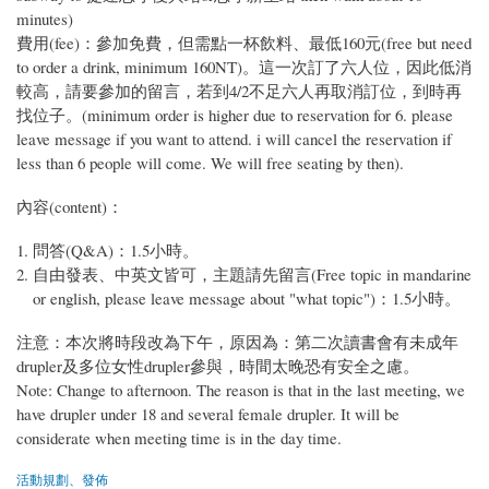
minutes)
費用(fee)：參加免費，但需點一杯飲料、最低160元(free but need
to order a drink, minimum 160NT)。這一次訂了六人位，因此低消
較高，請要參加的留言，若到4/2不足六人再取消訂位，到時再
找位子。(minimum order is higher due to reservation for 6. please
leave message if you want to attend. i will cancel the reservation if
less than 6 people will come. We will free seating by then).
內容(content)：
問答(Q&A)：1.5小時。
自由發表、中英文皆可，主題請先留言(Free topic in mandarine
or english, please leave message about "what topic")：1.5小時。
注意：本次將時段改為下午，原因為：第二次讀書會有未成年
drupler及多位女性drupler參與，時間太晚恐有安全之慮。
Note: Change to afternoon. The reason is that in the last meeting, we
have drupler under 18 and several female drupler. It will be
considerate when meeting time is in the day time.
活動規劃、發佈