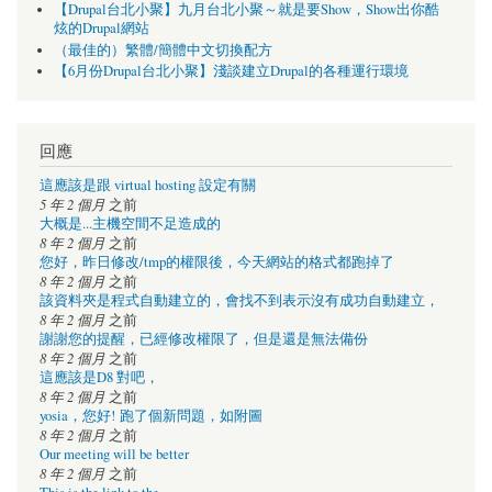
【Drupal台北小聚】九月台北小聚～就是要Show，Show出你酷
炫的Drupal網站
（最佳的）繁體/簡體中文切換配方
【6月份Drupal台北小聚】淺談建立Drupal的各種運行環境
回應
這應該是跟 virtual hosting 設定有關
5 年 2 個月
之前
大概是...主機空間不足造成的
8 年 2 個月
之前
您好，昨日修改/tmp的權限後，今天網站的格式都跑掉了
8 年 2 個月
之前
該資料夾是程式自動建立的，會找不到表示沒有成功自動建立，
8 年 2 個月
之前
謝謝您的提醒，已經修改權限了，但是還是無法備份
8 年 2 個月
之前
這應該是D8 對吧，
8 年 2 個月
之前
yosia，您好! 跑了個新問題，如附圖
8 年 2 個月
之前
Our meeting will be better
8 年 2 個月
之前