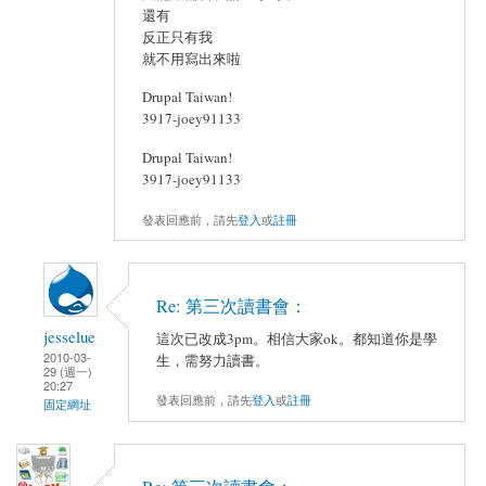
還有
反正只有我
就不用寫出來啦
Drupal Taiwan!
3917-joey91133
Drupal Taiwan!
3917-joey91133
發表回應前，請先
登入
或
註冊
Re: 第三次讀書會：
jesselue
這次已改成3pm。相信大家ok。都知道你是學
2010-03-
生，需努力讀書。
29 (週一)
20:27
發表回應前，請先
登入
或
註冊
固定網址