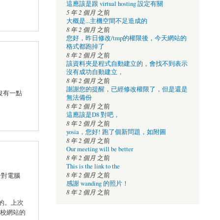
這應該是跟 virtual hosting 設定有關
5 年 2 個月
之前
大概是...主機空間不足造成的
8 年 2 個月
之前
您好，昨日修改/tmp的權限後，今天網站的
格式都跑掉了
8 年 2 個月
之前
該資料夾是程式自動建立的，會找不到表示
沒有成功自動建立，
8 年 2 個月
之前
謝謝您的提醒，已經修改權限了，但是還是
沒有一點
無法備份
8 年 2 個月
之前
這應該是D8 對吧，
8 年 2 個月
之前
yosia，您好! 跑了個新問題，如附圖
8 年 2 個月
之前
Our meeting will be better
8 年 2 個月
之前
This is the link to the
8 年 2 個月
y對電腦
之前
感謝 wanding 的照片！
8 年 2 個月
之前
猜的。上次
善學校網站的