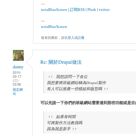
---
notaBlueScreen
|
訂閱RSS
|
Plurk
|
twitter
---
notaBlueScreen
發表回應前，請先
登入
或
註冊
Re: 關於Drupal做法
danny
2010-
我想請問一下各位
03-17
(三)
我想要將班級網站轉為Drupal製作
03:56
有人可以推薦一些模組和版型嗎
固定網
址
可以先說一下你們的班級網站需要達到那些功能或是目的
如果有時間
可將製作方法教我嗎
因為我是新手