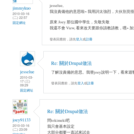
jesselue,
jimmykuo
我沒責備他的意思啦~ 我用詞太強烈，大伙別見怪
2010-03-16
(二) 22:57
原來 Joey 那位國中學生，失敬失敬
固定網址
我還不會 View, 看來改天要跟你請教請教，嘿~ 加
發表回應前，請先
登入
或
註冊
Re: 關於Drupal做法
jesselue
了解沒責備的意思。我替joey說明一下，看來迴
2010-03-
17 (三)
發表回應前，請先
登入
或
註冊
09:29
固定網址
Re: 關於Drupal做法
joey91133
問tokimeki吧
2010-03-16
我只會基本設定
(二) 23:09
大部分都要一直試來試去