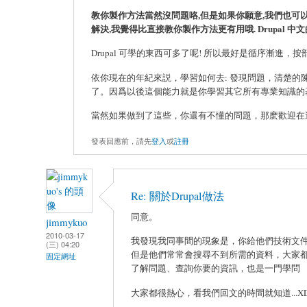
教你製作方法當然沒問題咯,但是如果你願意,我們也可以
解決,我覺得比直接教你製作方法更有用哦. Drupa
Drupal 可學的東西可多了呢! 所以最好是循序漸
依你現在的年紀來説，學習如何去: 發現問題，清楚
了。因爲以後這個能力就是你學習其它所有專業知識的
當然如果做到了這些，你還有不懂的問題，那麽歡迎在
發表回應前，請先
登入
或
註冊
Re: 關於Drupal做法
同意。
jimmykuo
2010-03-17
我發現我同事間的現象是，你給他們技術文
(三) 04:20
但是他們常常會搜尋不到所需的資料，大家都用
固定網址
了解問題、查詢你要的資訊，也是一門學問
大家都很熱心，看我們回文的時間就知道...X