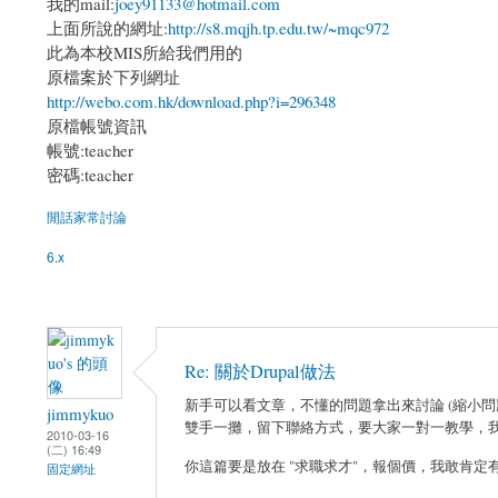
我的mail:
joey91133@hotmail.com
上面所說的網址:
http://s8.mqjh.tp.edu.tw/~mqc972
此為本校MIS所給我們用的
原檔案於下列網址
http://webo.com.hk/download.php?i=296348
原檔帳號資訊
帳號:teacher
密碼:teacher
閒話家常討論
6.x
Re: 關於Drupal做法
新手可以看文章，不懂的問題拿出來討論 (縮小
jimmykuo
雙手一攤，留下聯絡方式，要大家一對一教學，
2010-03-16
(二) 16:49
你這篇要是放在 "求職求才"，報個價，我敢肯定
固定網址