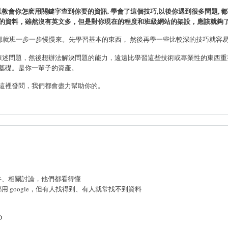
教會你怎麽用關鍵字查到你要的資訊. 學會了這個技巧,以後你遇到很多問題, 
l 中文的資料，雖然沒有英文多，但是對你現在的程度和班級網站的架設，應該就夠
進，按部就班一步一步慢慢來。先學習基本的東西， 然後再學一些比較深的技巧就容
的陳述問題，然後想辦法解決問題的能力，遠遠比學習這些技術或專業性的東西重
基礎。是你一輩子的資產。
這裡發問，我們都會盡力幫助你的。
件、相關討論，他們都看得懂
 google，但有人找得到、有人就常找不到資料
D