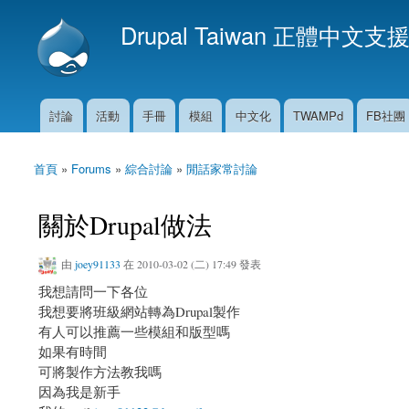
Drupal Taiwan 正體中文支
討論
活動
手冊
模組
中文化
TWAMPd
FB社團
主選單
首頁
»
Forums
»
綜合討論
»
閒話家常討論
您在這裡
關於Drupal做法
由
joey91133
在 2010-03-02 (二) 17:49 發表
我想請問一下各位
我想要將班級網站轉為Drupal製作
有人可以推薦一些模組和版型嗎
如果有時間
可將製作方法教我嗎
因為我是新手