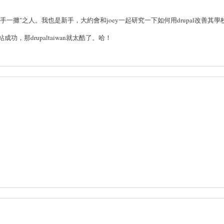
手一攤"之人。我也是新手，大約會和joey一起研究一下如何用drupal改善其學
站成功，那drupaltaiwan就太酷了。哈！