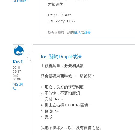
固定網址
才知道的
Drupal Taiwan!
3917-joey91133
發表回應前，請先
登入
或
註冊
Re: 關於Drupal做法
Kay.L
工欲善其事，必先利其器
2010-
03-17
(三)
只會基礎東西時候，一切從簡：
00:06
固定網
1. 用心，良好的學習態度
址
2. 不能懶，不要怕麻煩
3. 安裝 Drupal
4. 掛上左右欄 BLOCK (區塊)
5. 修改CSS
6. 完成
我也怕得罪人，以上沒有責備之意。