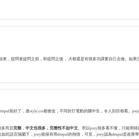
說來，提問者提問之前，和提問之後， 大都還是有很多功課要自己去做。如果
pal裝好了，連style.css都會改，不同於打電動的國中生，令人刮目相看。joe
完整
中文也很多，完整性不如中文
很多而且
，
。所以joey很多看不懂，只能用
。在如此語言隔閡下，joey能保有用drupal的熱情，可見，joey認為drupal是改