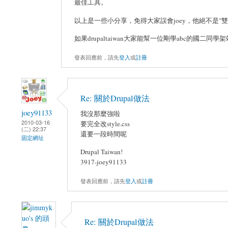
最佳工具。
以上是一些小分享，免得大家誤會joey，他絕不是"雙
如果drupaltaiwan大家能幫一位剛學abc的國二同學架
發表回應前，請先
登入
或
註冊
Re: 關於Drupal做法
joey91133
我沒那麼強啦
2010-03-16
要完全改style.css
(二) 22:37
還要一段時間呢
固定網址
Drupal Taiwan!
3917-joey91133
發表回應前，請先
登入
或
註冊
Re: 關於Drupal做法