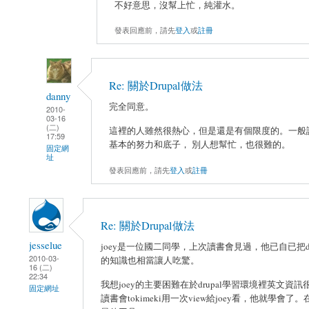
不好意思，沒幫上忙，純灌水。
發表回應前，請先
登入
或
註冊
Re: 關於Drupal做法
danny
完全同意。
2010-
03-16
(二)
這裡的人雖然很熱心，但是還是有個限度的。一般
17:59
基本的努力和底子， 別人想幫忙，也很難的。
固定網
址
發表回應前，請先
登入
或
註冊
Re: 關於Drupal做法
jesselue
joey是一位國二同學，上次讀書會見過，他已自已把dru
2010-03-
的知識也相當讓人吃驚。
16 (二)
22:34
我想joey的主要困難在於drupal學習環境裡英文資訊
固定網址
讀書會tokimeki用一次view給joey看，他就學會了