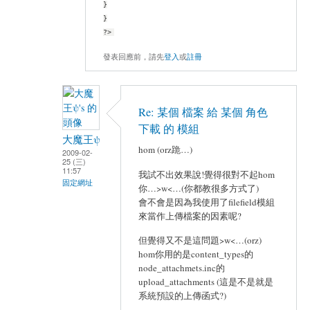
}
}
?>
發表回應前，請先
登入
或
註冊
Re: 某個 檔案 給 某個 角色
下載 的 模組
大魔王ψ
hom (orz跪…)
2009-02-
25 (三)
11:57
我試不出效果說!覺得很對不起hom
固定網址
你…>w<…(你都教很多方式了)
會不會是因為我使用了filefield模組
來當作上傳檔案的因素呢?
但覺得又不是這問題>w<…(orz)
hom你用的是content_types的
node_attachmets.inc的
upload_attachments (這是不是就是
系統預設的上傳函式?)