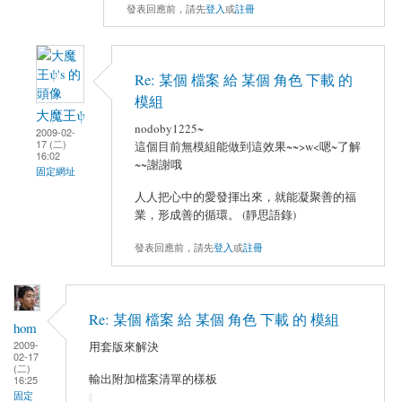
發表回應前，請先
登入
或
註冊
Re: 某個 檔案 給 某個 角色 下載 的
模組
大魔王ψ
nodoby1225~
2009-02-
17 (二)
這個目前無模組能做到這效果~~>w<嗯~了解
16:02
~~謝謝哦
固定網址
人人把心中的愛發揮出來，就能凝聚善的福
業，形成善的循環。 (靜思語錄)
發表回應前，請先
登入
或
註冊
Re: 某個 檔案 給 某個 角色 下載 的 模組
hom
2009-
用套版來解決
02-17
(二)
輸出附加檔案清單的樣板
16:25
固定