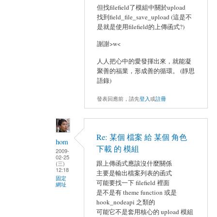
但找filefield了模組中關於upload
找到field_file_save_upload (這是不
是就是使用filefield的上傳函式?)
謝謝>w<
人人把心中的愛發揮出來，就能凝
聚善的福業，形成善的循環。 (靜思
語錄)
發表回應前，請先
登入
或
註冊
Re: 某個 檔案 給 某個 角色
hom
下載 的 模組
2009-
02-25
跟上傳函式應該沒什麼關係
(三)
12:18
主要是輸出檔案列表的函式
固定
可能要找一下 filefield 裡面
網址
是不是有 theme function 或是
hook_nodeapi 之類的
可能它不是套用核心的 upload 模組