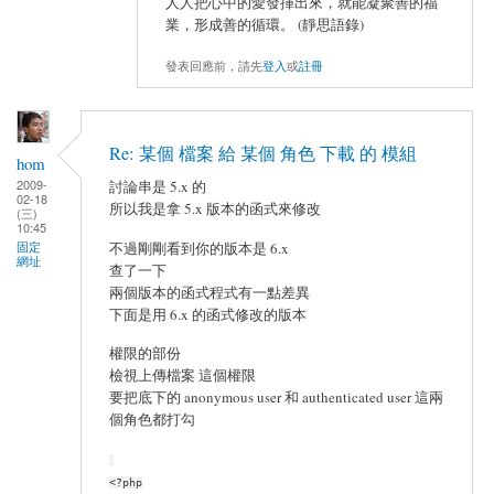
人人把心中的愛發揮出來，就能凝聚善的福
業，形成善的循環。 (靜思語錄)
發表回應前，請先
登入
或
註冊
Re: 某個 檔案 給 某個 角色 下載 的 模組
hom
2009-
討論串是 5.x 的
02-18
所以我是拿 5.x 版本的函式來修改
(三)
10:45
固定
不過剛剛看到你的版本是 6.x
網址
查了一下
兩個版本的函式程式有一點差異
下面是用 6.x 的函式修改的版本
權限的部份
檢視上傳檔案 這個權限
要把底下的 anonymous user 和 authenticated user 這兩
個角色都打勾
<?php