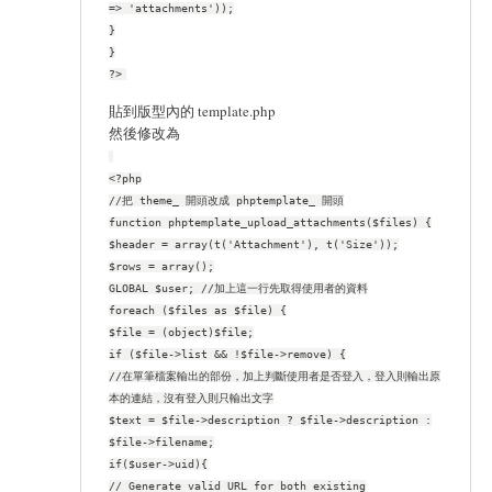
=> 'attachments'));
}
}
?>
貼到版型內的 template.php
然後修改為
<?php
//把 theme_ 開頭改成 phptemplate_ 開頭
function phptemplate_upload_attachments($files) {
$header = array(t('Attachment'), t('Size'));
$rows = array();
GLOBAL $user; //加上這一行先取得使用者的資料
foreach ($files as $file) {
$file = (object)$file;
if ($file->list && !$file->remove) {
//在單筆檔案輸出的部份，加上判斷使用者是否登入，登入則輸出原
本的連結，沒有登入則只輸出文字
$text = $file->description ? $file->description :
$file->filename;
if($user->uid){
// Generate valid URL for both existing