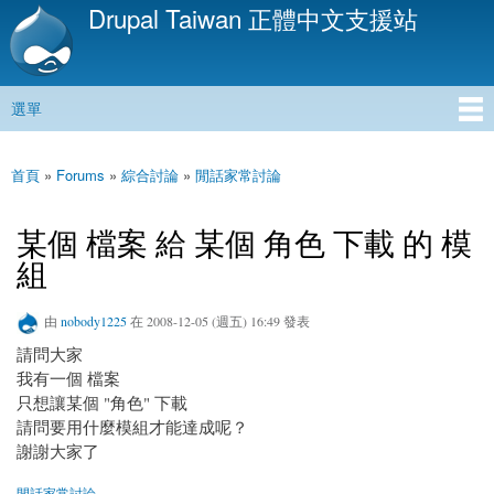
Drupal Taiwan 正體中文支援站
移
至
主
內
選單
容
主選單
首頁
»
Forums
»
綜合討論
»
閒話家常討論
您在這裡
某個 檔案 給 某個 角色 下載 的 模
組
由
nobody1225
在 2008-12-05 (週五) 16:49 發表
請問大家
我有一個 檔案
只想讓某個 "角色" 下載
請問要用什麼模組才能達成呢？
謝謝大家了
閒話家常討論