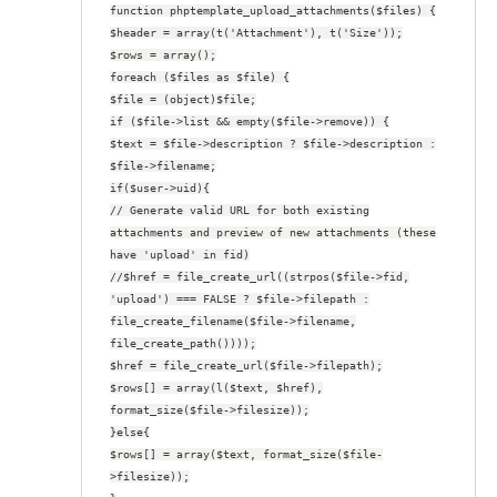
function phptemplate_upload_attachments($files) {
$header = array(t('Attachment'), t('Size'));
$rows = array();
foreach ($files as $file) {
$file = (object)$file;
if ($file->list && empty($file->remove)) {
$text = $file->description ? $file->description :
$file->filename;
if($user->uid){
// Generate valid URL for both existing
attachments and preview of new attachments (these
have 'upload' in fid)
//$href = file_create_url((strpos($file->fid,
'upload') === FALSE ? $file->filepath :
file_create_filename($file->filename,
file_create_path())));
$href = file_create_url($file->filepath);
$rows[] = array(l($text, $href),
format_size($file->filesize));
}else{
$rows[] = array($text, format_size($file-
>filesize));