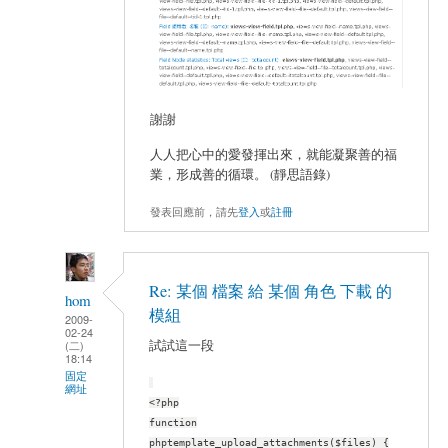
謝謝
人人把心中的愛發揮出來，就能凝聚善的福
業，形成善的循環。 (靜思語錄)
發表回應前，請先
登入
或
註冊
Re: 某個 檔案 給 某個 角色 下載 的
hom
模組
2009-
02-24
試試這一段
(二)
18:14
固定
網址
<?php
function
phptemplate_upload_attachments($files) {