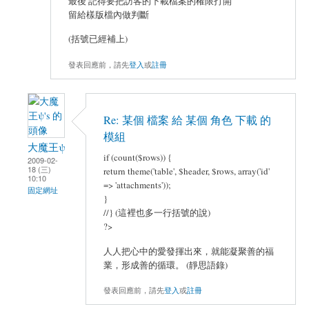
最後 記得要把訪客的下載檔案的權限打開
留給樣版檔內做判斷
(括號已經補上)
發表回應前，請先
登入
或
註冊
Re: 某個 檔案 給 某個 角色 下載 的
模組
大魔王ψ
if (count($rows)) {
2009-02-
18 (三)
return theme('table', $header, $rows, array('id'
10:10
=> 'attachments'));
固定網址
}
//} (這裡也多一行括號的說)
?>
人人把心中的愛發揮出來，就能凝聚善的福
業，形成善的循環。 (靜思語錄)
發表回應前，請先
登入
或
註冊