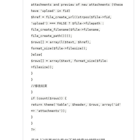
attachments and preview of new attachments (these
have 'upload' in fid)
$href = file_create_url((strpos($file->fid,
'upload') === FALSE ? $file->filepath :
file_create_filename($file->filename,
file_create_path())));
$rows[] = array(l($text, $href),
format_size($file->filesize));
}else{
$rows[] = array($text, format_size($file-
>filesize));
}
}
//修改結束
}
if (count($rows)) {
return theme('table', $header, $rows, array('id'
=> 'attachments'));
}
}
?>