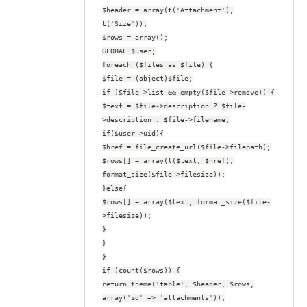
$header = array(t('Attachment'),
t('Size'));
$rows = array();
GLOBAL $user;
foreach ($files as $file) {
$file = (object)$file;
if ($file->list && empty($file->remove)) {
$text = $file->description ? $file-
>description : $file->filename;
if($user->uid){
$href = file_create_url($file->filepath);
$rows[] = array(l($text, $href),
format_size($file->filesize));
}else{
$rows[] = array($text, format_size($file-
>filesize));
}
}
}
if (count($rows)) {
return theme('table', $header, $rows,
array('id' => 'attachments'));