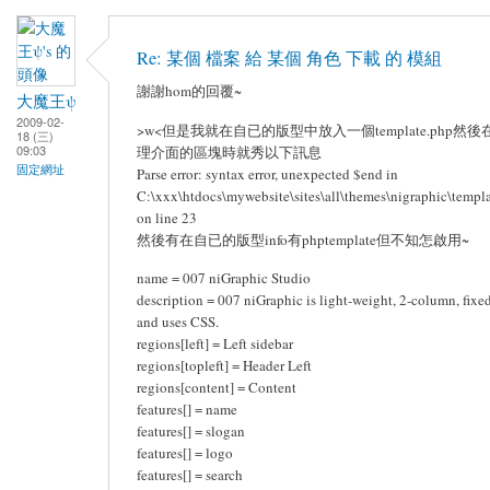
Re: 某個 檔案 給 某個 角色 下載 的 模組
謝謝hom的回覆~
大魔王ψ
2009-02-
>w<但是我就在自已的版型中放入一個template.php然
18 (三)
09:03
理介面的區塊時就秀以下訊息
固定網址
Parse error: syntax error, unexpected $end in
C:\xxx\htdocs\mywebsite\sites\all\themes\nigraphic\templ
on line 23
然後有在自已的版型info有phptemplate但不知怎啟用~
name = 007 niGraphic Studio
description = 007 niGraphic is light-weight, 2-column, fixe
and uses CSS.
regions[left] = Left sidebar
regions[topleft] = Header Left
regions[content] = Content
features[] = name
features[] = slogan
features[] = logo
features[] = search