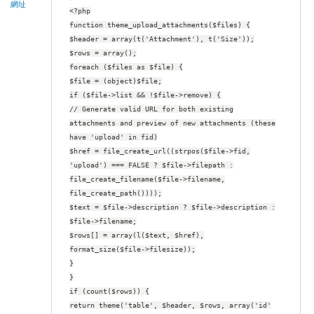
網址
<?php
function theme_upload_attachments($files) {
$header = array(t('Attachment'), t('Size'));
$rows = array();
foreach ($files as $file) {
$file = (object)$file;
if ($file->list && !$file->remove) {
// Generate valid URL for both existing
attachments and preview of new attachments (these
have 'upload' in fid)
$href = file_create_url((strpos($file->fid,
'upload') === FALSE ? $file->filepath :
file_create_filename($file->filename,
file_create_path())));
$text = $file->description ? $file->description :
$file->filename;
$rows[] = array(l($text, $href),
format_size($file->filesize));
}
}
if (count($rows)) {
return theme('table', $header, $rows, array('id'