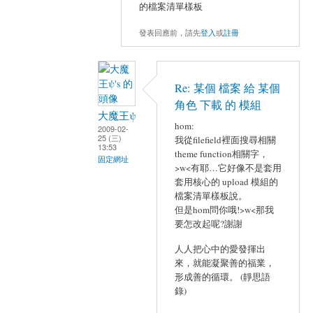
的檔案清單樣板
發表回應前，請先
登入
或
註冊
Re: 某個 檔案 給 某個
角色 下載 的 模組
大魔王ψ
hom:
2009-02-
25 (三)
我從filefield裡面搜尋相關
13:53
theme function相關字，
固定網址
>w<有耶…它好像不是套用
套用核心的 upload 模組的
檔案清單樣板說。
但是hom問你哦!>w<那我
要怎改起呢?謝謝
人人把心中的愛發揮出
來，就能凝聚善的福業，
形成善的循環。 (靜思語
錄)