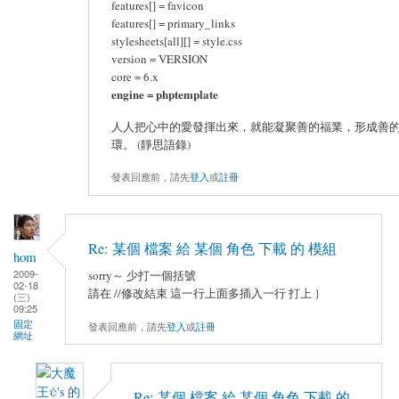
features[] = favicon
features[] = primary_links
stylesheets[all][] = style.css
version = VERSION
core = 6.x
engine = phptemplate
人人把心中的愛發揮出來，就能凝聚善的福業，形成善
環。 (靜思語錄)
發表回應前，請先
登入
或
註冊
Re: 某個 檔案 給 某個 角色 下載 的 模組
hom
2009-
sorry～ 少打一個括號
02-18
請在 //修改結束 這一行上面多插入一行 打上 }
(三)
09:25
固定
發表回應前，請先
登入
或
註冊
網址
Re: 某個 檔案 給 某個 角色 下載 的