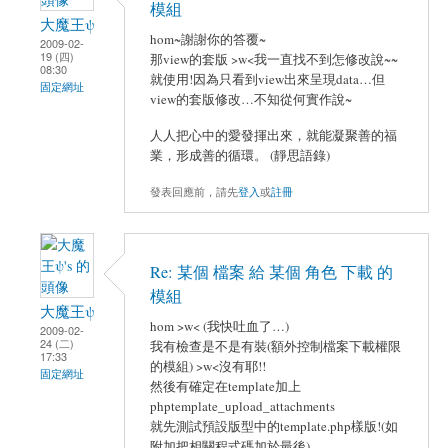
模組
大魔王ψ
hom~謝謝你的答覆~
2009-02-
19 (四)
那view的套版 >w<我一直找不到怎修改說~~
08:30
就使用!因為只看到view出來呈現data…但
固定網址
view的套版修改…不知從何實作說~
人人把心中的愛發揮出來，就能凝聚善的福
業，形成善的循環。 (靜思語錄)
發表回應前，請先
登入
或
註冊
Re: 某個 檔案 給 某個 角色 下載 的
模組
大魔王ψ
hom >w< (我快吐血了…)
2009-02-
24 (二)
我有檢查是不是有裝(額外控制檔案下載權限
17:33
的模組) >w<沒有耶!!
固定網址
然後有確定在template加上
phptemplate_upload_attachments
就先測試預設版型中的template.php樣版!(如
附加把相關程式碼加於最後)