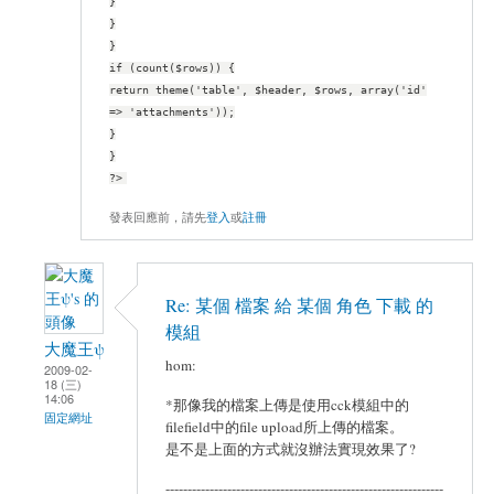
}
}
}
if (count($rows)) {
return theme('table', $header, $rows, array('id'
=> 'attachments'));
}
}
?>
發表回應前，請先
登入
或
註冊
Re: 某個 檔案 給 某個 角色 下載 的
模組
大魔王ψ
hom:
2009-02-
18 (三)
14:06
*那像我的檔案上傳是使用cck模組中的
固定網址
filefield中的file upload所上傳的檔案。
是不是上面的方式就沒辦法實現效果了?
---------------------------------------------------------------