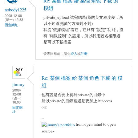
Re: 某個 檔案 給 某個 角色 下載 的
模組
nobody1225
2008-12-08
private_upload 試完結果(我的英文程度差，所
(週一) 15:33
以不知道測試的方法對不對)
固定網址
我從"依據模組"看它，它只有 "設定" 功能，沒
有 "權限控制" 的設定，所以我用匿名權限還
是可以下載檔案
發表回應前，請先
登入
或
註冊
Re: 某個 檔案 給 某個 角色 下載 的 模
jimmy
組
2008-
12-08
他有說是否要上傳到private的目錄中
(週一)
所以private的目錄裡還是要加上.htaccess
16:03
orz
固定網
址
--
from open mind to open
source~