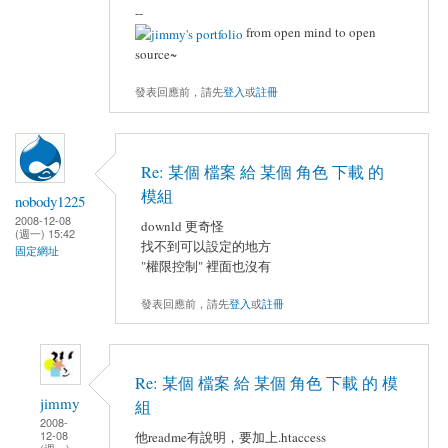
--
from open mind to open
source~
發表回應前，請先
登入
或
註冊
Re: 某個 檔案 給 某個 角色 下載 的
模組
nobody1225
2008-12-08
downld 更奇怪
(週一) 15:42
找不到可以設定的地方
固定網址
"權限控制" 裡面也沒有
發表回應前，請先
登入
或
註冊
Re: 某個 檔案 給 某個 角色 下載 的 模
jimmy
組
2008-
12-08
他readme有說明，要加上.htaccess
(週一)