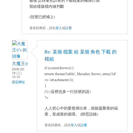
最後 記得要把訪客的下載檔案的權限打開
留給樣版檔內做判斷
(括號已經補上)
發表回應前，請先
登入
或
註冊
Re: 某個 檔案 給 某個 角色 下載 的
模組
大魔王ψ
if (count($rows)) {
2009-02-
18 (三)
return theme('table', $header, $rows, array('id'
10:10
=> 'attachments'));
固定網址
}
//} (這裡也多一行括號的說)
?>
人人把心中的愛發揮出來，就能凝聚善的福
業，形成善的循環。 (靜思語錄)
發表回應前，請先
登入
或
註冊