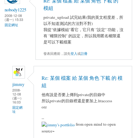
Re: 某個 檔案 給 某個 角色 下載 的
模組
nobody1225
2008-12-08
private_upload 試完結果(我的英文程度差，所
(週一) 15:33
以不知道測試的方法對不對)
固定網址
我從"依據模組"看它，它只有 "設定" 功能，沒
有 "權限控制" 的設定，所以我用匿名權限還
是可以下載檔案
發表回應前，請先
登入
或
註冊
Re: 某個 檔案 給 某個 角色 下載 的 模
jimmy
組
2008-
12-08
他有說是否要上傳到private的目錄中
(週一)
所以private的目錄裡還是要加上.htaccess
16:03
orz
固定網
址
--
from open mind to open
source~