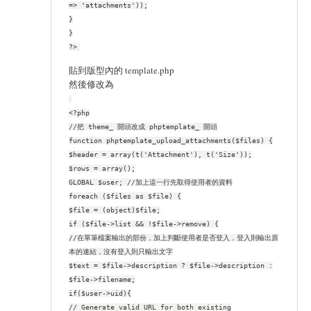
=> 'attachments'));
}
}
?>
貼到版型內的 template.php
然後修改為
<?php
//把 theme_ 開頭改成 phptemplate_ 開頭
function phptemplate_upload_attachments($files) {
$header = array(t('Attachment'), t('Size'));
$rows = array();
GLOBAL $user; //加上這一行先取得使用者的資料
foreach ($files as $file) {
$file = (object)$file;
if ($file->list && !$file->remove) {
//在單筆檔案輸出的部份，加上判斷使用者是否登入，登入則輸出原
本的連結，沒有登入則只輸出文字
$text = $file->description ? $file->description :
$file->filename;
if($user->uid){
// Generate valid URL for both existing