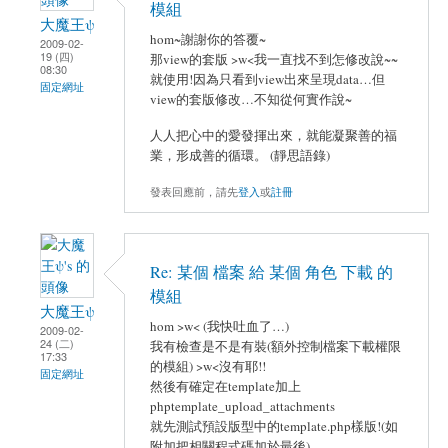
模組
大魔王ψ
hom~謝謝你的答覆~
2009-02-
19 (四)
那view的套版 >w<我一直找不到怎修改說~~
08:30
就使用!因為只看到view出來呈現data…但
固定網址
view的套版修改…不知從何實作說~
人人把心中的愛發揮出來，就能凝聚善的福
業，形成善的循環。 (靜思語錄)
發表回應前，請先
登入
或
註冊
Re: 某個 檔案 給 某個 角色 下載 的
模組
大魔王ψ
hom >w< (我快吐血了…)
2009-02-
24 (二)
我有檢查是不是有裝(額外控制檔案下載權限
17:33
的模組) >w<沒有耶!!
固定網址
然後有確定在template加上
phptemplate_upload_attachments
就先測試預設版型中的template.php樣版!(如
附加把相關程式碼加於最後)