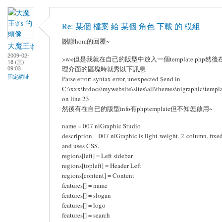
Re: 某個 檔案 給 某個 角色 下載 的 模組
謝謝hom的回覆~
大魔王ψ
2009-02-
>w<但是我就在自已的版型中放入一個template.php然
18 (三)
09:03
理介面的區塊時就秀以下訊息
固定網址
Parse error: syntax error, unexpected $end in
C:\xxx\htdocs\mywebsite\sites\all\themes\nigraphic\templ
on line 23
然後有在自已的版型info有phptemplate但不知怎啟用~
name = 007 niGraphic Studio
description = 007 niGraphic is light-weight, 2-column, fixe
and uses CSS.
regions[left] = Left sidebar
regions[topleft] = Header Left
regions[content] = Content
features[] = name
features[] = slogan
features[] = logo
features[] = search