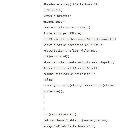
$header = array(t('Attachment'),
t('Size'));
$rows = array();
GLOBAL $user;
foreach ($files as $file) {
$file = (object)$file;
if ($file->list && empty($file->remove)) {
$text = $file->description ? $file-
>description : $file->filename;
if($user->uid){
$href = file_create_url($file->filepath);
$rows[] = array(l($text, $href),
format_size($file->filesize));
}else{
$rows[] = array($text, format_size($file-
>filesize));
}
}
}
if (count($rows)) {
return theme('table', $header, $rows,
array('id' => 'attachments'));