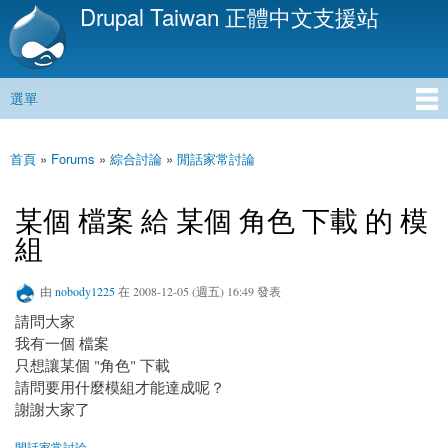
Drupal Taiwan 正體中文支援站
移
至
主
內
選單
容
主選單
首頁
»
Forums
»
綜合討論
»
閒話家常討論
您在這裡
某個 檔案 給 某個 角色 下載 的 模
組
由
nobody1225
在 2008-12-05 (週五) 16:49 發表
請問大家
我有一個 檔案
只想讓某個 "角色" 下載
請問要用什麼模組才能達成呢？
謝謝大家了
閒話家常討論