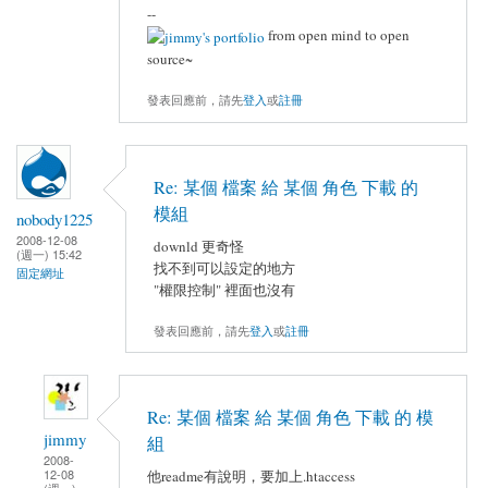
--
from open mind to open
source~
發表回應前，請先
登入
或
註冊
Re: 某個 檔案 給 某個 角色 下載 的
模組
nobody1225
2008-12-08
downld 更奇怪
(週一) 15:42
找不到可以設定的地方
固定網址
"權限控制" 裡面也沒有
發表回應前，請先
登入
或
註冊
Re: 某個 檔案 給 某個 角色 下載 的 模
jimmy
組
2008-
12-08
他readme有說明，要加上.htaccess
(週一)