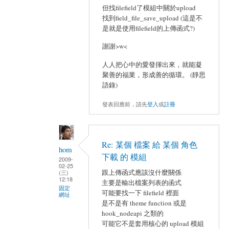
但找filefield了模組中關於upload
找到field_file_save_upload (這是不
是就是使用filefield的上傳函式?)
謝謝>w<
人人把心中的愛發揮出來，就能凝
聚善的福業，形成善的循環。 (靜思
語錄)
發表回應前，請先
登入
或
註冊
Re: 某個 檔案 給 某個 角色
hom
下載 的 模組
2009-
02-25
跟上傳函式應該沒什麼關係
(三)
12:18
主要是輸出檔案列表的函式
固定
可能要找一下 filefield 裡面
網址
是不是有 theme function 或是
hook_nodeapi 之類的
可能它不是套用核心的 upload 模組