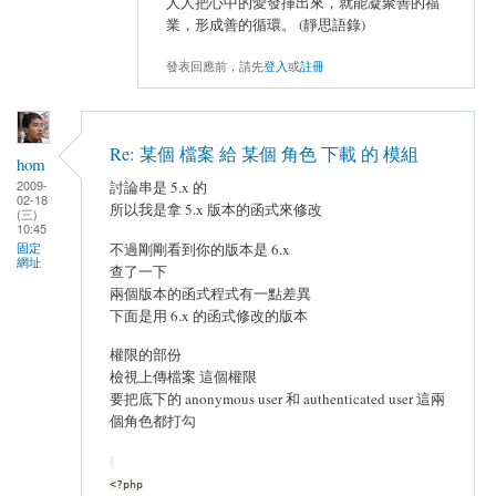
人人把心中的愛發揮出來，就能凝聚善的福
業，形成善的循環。 (靜思語錄)
發表回應前，請先
登入
或
註冊
Re: 某個 檔案 給 某個 角色 下載 的 模組
hom
2009-
討論串是 5.x 的
02-18
所以我是拿 5.x 版本的函式來修改
(三)
10:45
固定
不過剛剛看到你的版本是 6.x
網址
查了一下
兩個版本的函式程式有一點差異
下面是用 6.x 的函式修改的版本
權限的部份
檢視上傳檔案 這個權限
要把底下的 anonymous user 和 authenticated user 這兩
個角色都打勾
<?php