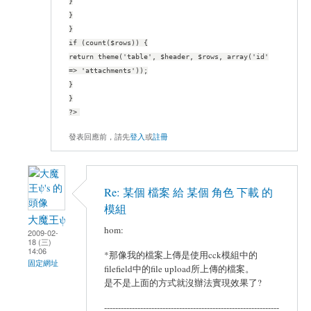
}
}
}
if (count($rows)) {
return theme('table', $header, $rows, array('id'
=> 'attachments'));
}
}
?>
發表回應前，請先
登入
或
註冊
Re: 某個 檔案 給 某個 角色 下載 的
模組
大魔王ψ
hom:
2009-02-
18 (三)
14:06
*那像我的檔案上傳是使用cck模組中的
固定網址
filefield中的file upload所上傳的檔案。
是不是上面的方式就沒辦法實現效果了?
---------------------------------------------------------------