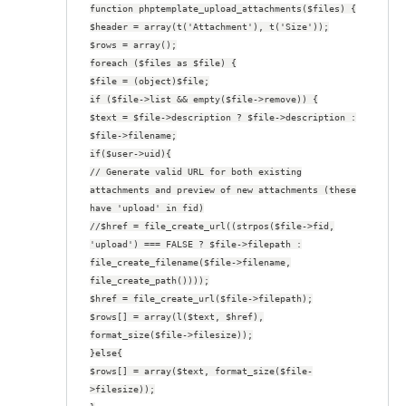
function phptemplate_upload_attachments($files) {
$header = array(t('Attachment'), t('Size'));
$rows = array();
foreach ($files as $file) {
$file = (object)$file;
if ($file->list && empty($file->remove)) {
$text = $file->description ? $file->description :
$file->filename;
if($user->uid){
// Generate valid URL for both existing
attachments and preview of new attachments (these
have 'upload' in fid)
//$href = file_create_url((strpos($file->fid,
'upload') === FALSE ? $file->filepath :
file_create_filename($file->filename,
file_create_path())));
$href = file_create_url($file->filepath);
$rows[] = array(l($text, $href),
format_size($file->filesize));
}else{
$rows[] = array($text, format_size($file-
>filesize));