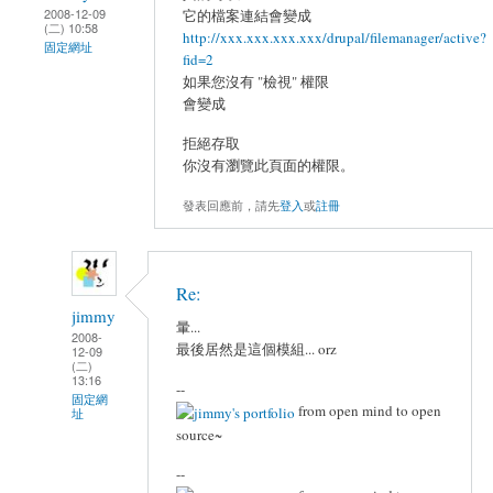
2008-12-09
它的檔案連結會變成
(二) 10:58
http://xxx.xxx.xxx.xxx/drupal/filemanager/active?
固定網址
fid=2
如果您沒有 "檢視" 權限
會變成
拒絕存取
你沒有瀏覽此頁面的權限。
發表回應前，請先
登入
或
註冊
Re:
jimmy
暈...
2008-
最後居然是這個模組... orz
12-09
(二)
13:16
--
固定網
from open mind to open
址
source~
--