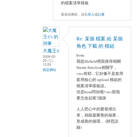
的檔案清單樣板
發表回應前，請先
登入
或
註冊
Re: 某個 檔案 給 某個
角色 下載 的 模組
大魔王ψ
hom:
2009-02-
25 (三)
我從filefield裡面搜尋相關
13:53
theme function相關字，
固定網址
>w<有耶…它好像不是套用
套用核心的 upload 模組的
檔案清單樣板說。
但是hom問你哦!>w<那我
要怎改起呢?謝謝
人人把心中的愛發揮出
來，就能凝聚善的福業，
形成善的循環。 (靜思語
錄)