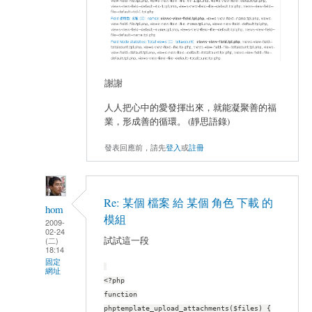
謝謝
人人把心中的愛發揮出來，就能凝聚善的福
業，形成善的循環。 (靜思語錄)
發表回應前，請先
登入
或
註冊
Re: 某個 檔案 給 某個 角色 下載 的
hom
模組
2009-
02-24
試試這一段
(二)
18:14
固定
網址
<?php
function
phptemplate_upload_attachments($files) {