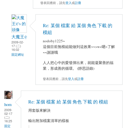
發表回應前，請先
登入
或
註冊
Re: 某個 檔案 給 某個 角色 下載 的
模組
大魔王ψ
nodoby1225~
2009-02-
17 (二)
這個目前無模組能做到這效果~~>w<嗯~了解
16:02
~~謝謝哦
固定網址
人人把心中的愛發揮出來，就能凝聚善的福
業，形成善的循環。 (靜思語錄)
發表回應前，請先
登入
或
註冊
Re: 某個 檔案 給 某個 角色 下載 的 模組
hom
2009-
用套版來解決
02-17
(二)
輸出附加檔案清單的樣板
16:25
固定