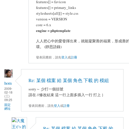
features[] = favicon
features[] = primary_links
stylesheets[all][] = style.css
version = VERSION
core = 6.x
engine = phptemplate
人人把心中的愛發揮出來，就能凝聚善的福業，形成善
環。 (靜思語錄)
發表回應前，請先
登入
或
註冊
Re: 某個 檔案 給 某個 角色 下載 的 模組
hom
2009-
sorry～ 少打一個括號
02-18
請在 //修改結束 這一行上面多插入一行 打上 }
(三)
09:25
固定
發表回應前，請先
登入
或
註冊
網址
Re: 某個 檔案 給 某個 角色 下載 的