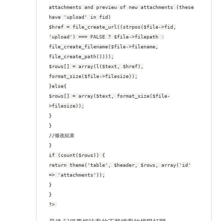
attachments and preview of new attachments (these
have 'upload' in fid)
$href = file_create_url((strpos($file->fid,
'upload') === FALSE ? $file->filepath :
file_create_filename($file->filename,
file_create_path())));
$rows[] = array(l($text, $href),
format_size($file->filesize));
}else{
$rows[] = array($text, format_size($file-
>filesize));
}
}
//修改結束
}
if (count($rows)) {
return theme('table', $header, $rows, array('id'
=> 'attachments'));
}
}
?>