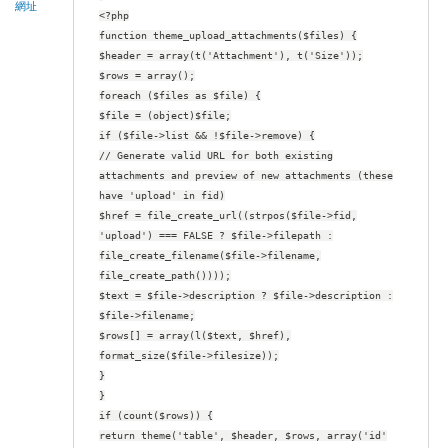
網址
<?php
function theme_upload_attachments($files) {
$header = array(t('Attachment'), t('Size'));
$rows = array();
foreach ($files as $file) {
$file = (object)$file;
if ($file->list && !$file->remove) {
// Generate valid URL for both existing
attachments and preview of new attachments (these
have 'upload' in fid)
$href = file_create_url((strpos($file->fid,
'upload') === FALSE ? $file->filepath :
file_create_filename($file->filename,
file_create_path())));
$text = $file->description ? $file->description :
$file->filename;
$rows[] = array(l($text, $href),
format_size($file->filesize));
}
}
if (count($rows)) {
return theme('table', $header, $rows, array('id'