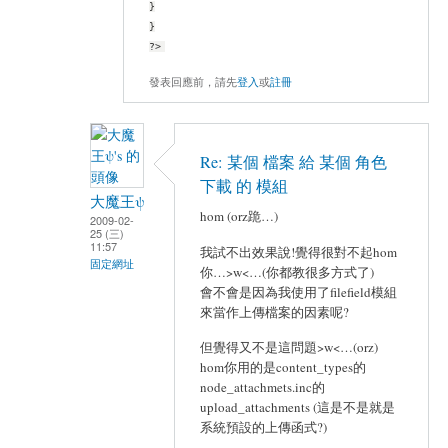
}
}
?>
發表回應前，請先
登入
或
註冊
Re: 某個 檔案 給 某個 角色
下載 的 模組
大魔王ψ
hom (orz跪…)
2009-02-
25 (三)
11:57
我試不出效果說!覺得很對不起hom
固定網址
你…>w<…(你都教很多方式了)
會不會是因為我使用了filefield模組
來當作上傳檔案的因素呢?
但覺得又不是這問題>w<…(orz)
hom你用的是content_types的
node_attachmets.inc的
upload_attachments (這是不是就是
系統預設的上傳函式?)