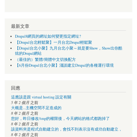
最新文章
Drupal8網頁的網址如何變更指定網址?
【Drupal台北輕鬆聚】一月台北Drupal輕鬆聚
【Drupal台北小聚】九月台北小聚～就是要Show，Show出你酷
炫的Drupal網站
（最佳的）繁體/簡體中文切換配方
【6月份Drupal台北小聚】淺談建立Drupal的各種運行環境
回應
這應該是跟 virtual hosting 設定有關
5 年 2 個月
之前
大概是...主機空間不足造成的
8 年 2 個月
之前
您好，昨日修改/tmp的權限後，今天網站的格式都跑掉了
8 年 2 個月
之前
該資料夾是程式自動建立的，會找不到表示沒有成功自動建立，
8 年 2 個月
之前