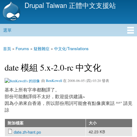
Drupal Taiwan 正體中文支援站
移
至
主
內
選單
容
主選單
首頁
»
Forums
»
疑難雜症
»
中文化/Translations
您在這裡
date 模組 5.x-2.0-rc 中文化
由
BenKewell
在 2008-06-05 (四) 03:20 發表
基本上所有字串都翻譯了。
部份可能翻譯得不太好，歡迎提供建議~
因為小弟來自香港，所以部份用詞可能會有點像廣東話 ^^" 請見
諒
附加檔案
大小
42.23 KB
date.zh-hant.po