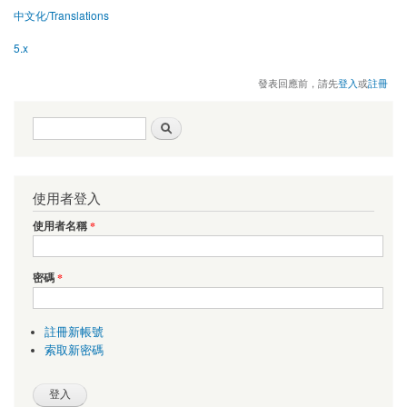
中文化/Translations
5.x
發表回應前，請先
登入
或
註冊
搜尋表單
搜尋
使用者登入
使用者名稱
*
密碼
*
註冊新帳號
索取新密碼