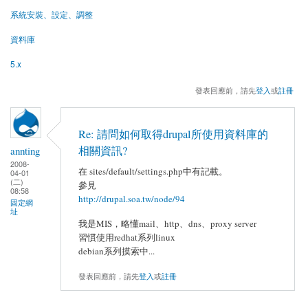
系統安裝、設定、調整
資料庫
5.x
發表回應前，請先
登入
或
註冊
Re: 請問如何取得drupal所使用資料庫的
相關資訊?
annting
2008-
在 sites/default/settings.php中有記載。
04-01
(二)
參見
08:58
http://drupal.soa.tw/node/94
固定網
址
我是MIS，略懂mail、http、dns、proxy server
習慣使用redhat系列linux
debian系列摸索中...
發表回應前，請先
登入
或
註冊