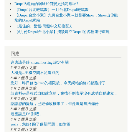
Drupal8網頁的網址如何變更指定網址?
【Drupal台北輕鬆聚】一月台北Drupal輕鬆聚
【Drupal台北小聚】九月台北小聚～就是要Show，Show出你酷
炫的Drupal網站
（最佳的）繁體/簡體中文切換配方
【6月份Drupal台北小聚】淺談建立Drupal的各種運行環境
回應
這應該是跟 virtual hosting 設定有關
5 年 2 個月
之前
大概是...主機空間不足造成的
8 年 2 個月
之前
您好，昨日修改/tmp的權限後，今天網站的格式都跑掉了
8 年 2 個月
之前
該資料夾是程式自動建立的，會找不到表示沒有成功自動建立，
8 年 2 個月
之前
謝謝您的提醒，已經修改權限了，但是還是無法備份
8 年 2 個月
之前
這應該是D8 對吧，
8 年 2 個月
之前
yosia，您好! 跑了個新問題，如附圖
8 年 2 個月
之前