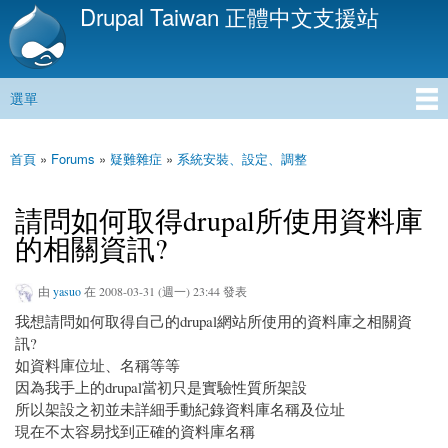
Drupal Taiwan 正體中文支援站
移
至
主
內
選單
容
主選單
首頁
»
Forums
»
疑難雜症
»
系統安裝、設定、調整
您在這裡
請問如何取得drupal所使用資料庫
的相關資訊?
由
yasuo
在 2008-03-31 (週一) 23:44 發表
我想請問如何取得自己的drupal網站所使用的資料庫之相關資
訊?
如資料庫位址、名稱等等
因為我手上的drupal當初只是實驗性質所架設
所以架設之初並未詳細手動紀錄資料庫名稱及位址
現在不太容易找到正確的資料庫名稱