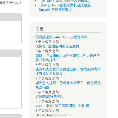
（最佳的）繁體/簡體中文切換配方
此電子郵件地址
【6月份Drupal台北小聚】淺談建立
Drupal的各種運行環境
回應
這應該是跟 virtual hosting 設定有關
5 年 2 個月
之前
大概是...主機空間不足造成的
8 年 2 個月
之前
您好，昨日修改/tmp的權限後，今天網站的
格式都跑掉了
8 年 2 個月
之前
該資料夾是程式自動建立的，會找不到表示
沒有成功自動建立，
8 年 2 個月
之前
謝謝您的提醒，已經修改權限了，但是還是
無法備份
8 年 2 個月
之前
這應該是D8 對吧，
8 年 2 個月
之前
yosia，您好! 跑了個新問題，如附圖
8 年 2 個月
之前
Our meeting will be better