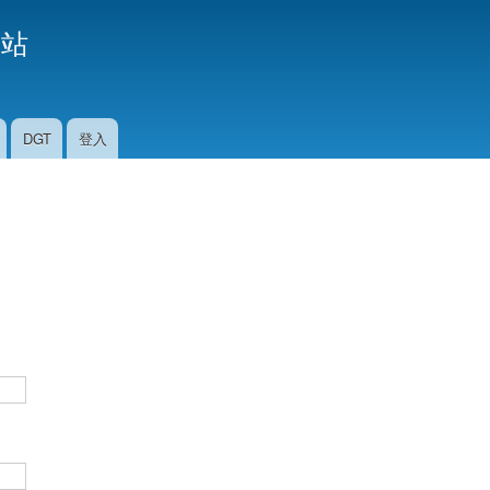
移
援站
至
主
內
容
DGT
登入
。