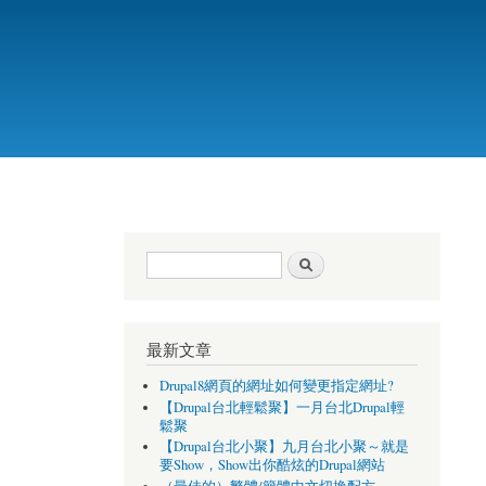
搜尋表單
搜尋
最新文章
Drupal8網頁的網址如何變更指定網址?
【Drupal台北輕鬆聚】一月台北Drupal輕
鬆聚
【Drupal台北小聚】九月台北小聚～就是
要Show，Show出你酷炫的Drupal網站