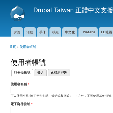
Drupal Taiwan 正體中文支
討論
活動
手冊
模組
中文化
TWAMPd
FB社團
主選單
首頁
»
使用者帳號
您在這裡
使用者帳號
(作用中頁籤)
註冊新帳號
登入
索取新密碼
主要索引標籤
使用者名稱
*
可以使用空格; 除了半形句點、連結線和底線 (. - _) 之外，不可使用其他符號
電子郵件位址
*