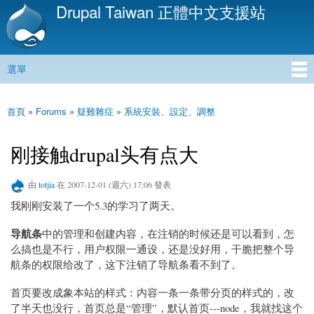
Drupal Taiwan 正體中文支援站
移
至
主
內
選單
容
主選單
首頁
»
Forums
»
疑難雜症
»
系統安裝、設定、調整
您在這裡
刚接触drupal头有点大
由
totjia
在 2007-12-01 (週六) 17:06 發表
我刚刚安装了一个5.3的学习了两天。
导航条
中的管理和创建内容，在注销的时候还是可以看到，怎
么搞也是不行，用户权限一通设，还是没好用，干脆把整个导
航条的权限给改了，这下注销了导航条看不到了。
首页要改成象本站的样式：内容一条一条带分页的样式的，改
了半天也没行，首页总是“管理”，默认首页---node，我就找这个