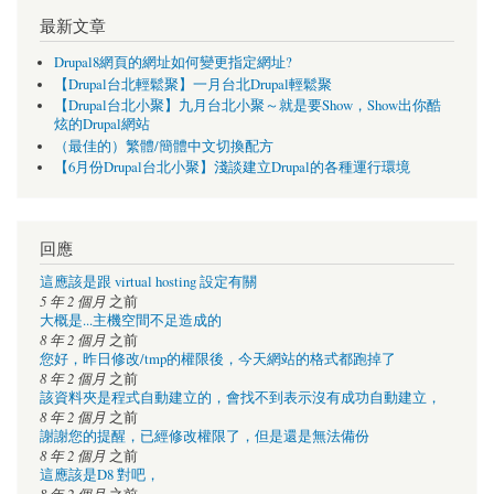
最新文章
Drupal8網頁的網址如何變更指定網址?
【Drupal台北輕鬆聚】一月台北Drupal輕鬆聚
【Drupal台北小聚】九月台北小聚～就是要Show，Show出你酷
炫的Drupal網站
（最佳的）繁體/簡體中文切換配方
【6月份Drupal台北小聚】淺談建立Drupal的各種運行環境
回應
這應該是跟 virtual hosting 設定有關
5 年 2 個月
之前
大概是...主機空間不足造成的
8 年 2 個月
之前
您好，昨日修改/tmp的權限後，今天網站的格式都跑掉了
8 年 2 個月
之前
該資料夾是程式自動建立的，會找不到表示沒有成功自動建立，
8 年 2 個月
之前
謝謝您的提醒，已經修改權限了，但是還是無法備份
8 年 2 個月
之前
這應該是D8 對吧，
8 年 2 個月