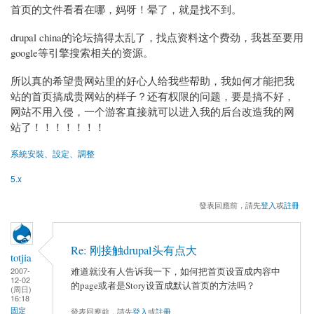
首页的文件看看在哪，妈呀！晕了，就是找不到。
drupal china的论坛搞得太乱了，找点资料这个费劲，我甚至要用
google等引擎搜索相关的资源。
所以真的希望贵网站里的好心人给我些帮助，我如何才能把我
站的首页搞成贵网站的样子？还有权限的问题，要是搞不好，
网站不用入侵，一个游客直接就可以进入我的后台改造我的网
站了！！！！！！！
系統安裝、設定、調整
5.x
發表回應前，請先
登入
或
註冊
Re: 刚接触drupal头有点大
totjia
难道就没有人告诉我一下，如何把首页设置成内容中
2007-
12-02
的page或者是Story设置成默认首页的方法吗？
(周日)
16:18
固定
發表回應前，請先
登入
或
註冊