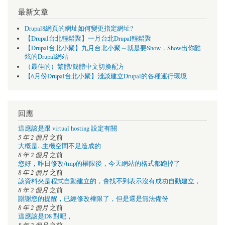
最新文章
Drupal8網頁的網址如何變更指定網址?
【Drupal台北輕鬆聚】一月台北Drupal輕鬆聚
【Drupal台北小聚】九月台北小聚～就是要Show，Show出你酷
炫的Drupal網站
（最佳的）繁體/簡體中文切換配方
【6月份Drupal台北小聚】淺談建立Drupal的各種運行環境
回應
這應該是跟 virtual hosting 設定有關
5 年 2 個月
之前
大概是...主機空間不足造成的
8 年 2 個月
之前
您好，昨日修改/tmp的權限後，今天網站的格式都跑掉了
8 年 2 個月
之前
該資料夾是程式自動建立的，會找不到表示沒有成功自動建立，
8 年 2 個月
之前
謝謝您的提醒，已經修改權限了，但是還是無法備份
8 年 2 個月
之前
這應該是D8 對吧，
8 年 2 個月