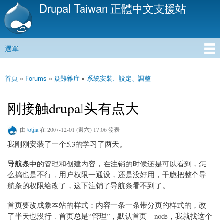
Drupal Taiwan 正體中文支援站
移
至
主
內
選單
容
主選單
首頁
»
Forums
»
疑難雜症
»
系統安裝、設定、調整
您在這裡
刚接触drupal头有点大
由
totjia
在 2007-12-01 (週六) 17:06 發表
我刚刚安装了一个5.3的学习了两天。
导航条
中的管理和创建内容，在注销的时候还是可以看到，怎
么搞也是不行，用户权限一通设，还是没好用，干脆把整个导
航条的权限给改了，这下注销了导航条看不到了。
首页要改成象本站的样式：内容一条一条带分页的样式的，改
了半天也没行，首页总是“管理”，默认首页---node，我就找这个