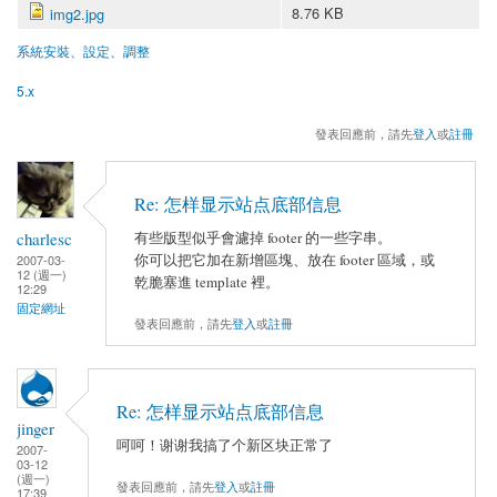
8.76 KB
img2.jpg
系統安裝、設定、調整
5.x
發表回應前，請先
登入
或
註冊
Re: 怎样显示站点底部信息
charlesc
有些版型似乎會濾掉 footer 的一些字串。
你可以把它加在新增區塊、放在 footer 區域，或
2007-03-
12 (週一)
乾脆塞進 template 裡。
12:29
固定網址
發表回應前，請先
登入
或
註冊
Re: 怎样显示站点底部信息
jinger
呵呵！谢谢我搞了个新区块正常了
2007-
03-12
(週一)
發表回應前，請先
登入
或
註冊
17:39