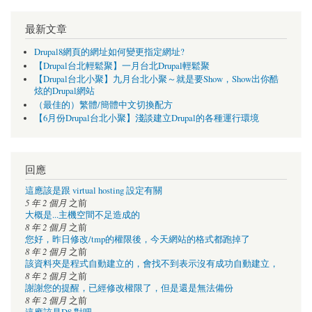
最新文章
Drupal8網頁的網址如何變更指定網址?
【Drupal台北輕鬆聚】一月台北Drupal輕鬆聚
【Drupal台北小聚】九月台北小聚～就是要Show，Show出你酷
炫的Drupal網站
（最佳的）繁體/簡體中文切換配方
【6月份Drupal台北小聚】淺談建立Drupal的各種運行環境
回應
這應該是跟 virtual hosting 設定有關
5 年 2 個月
之前
大概是...主機空間不足造成的
8 年 2 個月
之前
您好，昨日修改/tmp的權限後，今天網站的格式都跑掉了
8 年 2 個月
之前
該資料夾是程式自動建立的，會找不到表示沒有成功自動建立，
8 年 2 個月
之前
謝謝您的提醒，已經修改權限了，但是還是無法備份
8 年 2 個月
之前