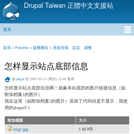
Drupal Taiwan 正體中文支援站
移
至
主
內
選單
容
主選單
首頁
»
Forums
»
疑難雜症
»
系統安裝、設定、調整
您在這裡
怎样显示站点底部信息
由
jinger
在 2007-03-11 (周日) 23:46 發表
怎样显示站点底部信息啊！就象本站底部的图片链接信息（如
附加档案1的图片）
我在这里（如附加档案2的图片）添加了代码但是不显示，我使
用的drupal5.1
附加檔案
大小
1.92 KB
img1.jpg