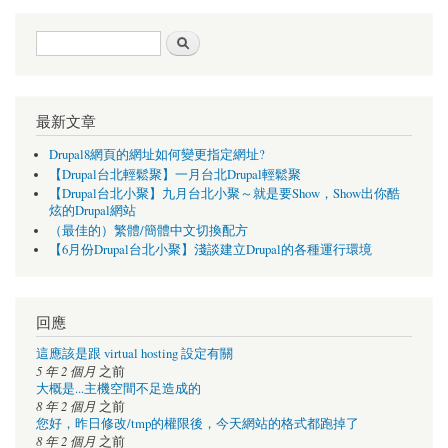
搜尋表單
搜尋
最新文章
Drupal8網頁的網址如何變更指定網址?
【Drupal台北輕鬆聚】一月台北Drupal輕鬆聚
【Drupal台北小聚】九月台北小聚～就是要Show，Show出你酷
炫的Drupal網站
（最佳的）繁體/簡體中文切換配方
【6月份Drupal台北小聚】淺談建立Drupal的各種運行環境
回應
這應該是跟 virtual hosting 設定有關
5 年 2 個月
之前
大概是...主機空間不足造成的
8 年 2 個月
之前
您好，昨日修改/tmp的權限後，今天網站的格式都跑掉了
8 年 2 個月
之前