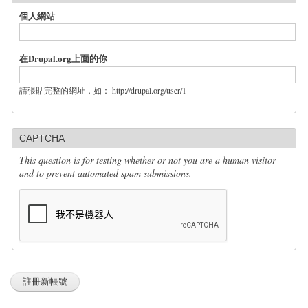
個人網站
在Drupal.org上面的你
請張貼完整的網址，如： http://drupal.org/user/1
CAPTCHA
This question is for testing whether or not you are a human visitor
and to prevent automated spam submissions.