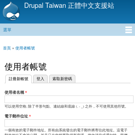
Drupal Taiwan 正體中文支援站
移
至
主
內
選單
容
主選單
首頁
»
使用者帳號
您在這裡
使用者帳號
(作用中頁籤)
註冊新帳號
登入
索取新密碼
主要索引標籤
使用者名稱
*
可以使用空格; 除了半形句點、連結線和底線 (. - _) 之外，不可使用其他符號。
電子郵件位址
*
一個有效的電子郵件地址。所有由系統發出的電子郵件將寄往此地址。這電子