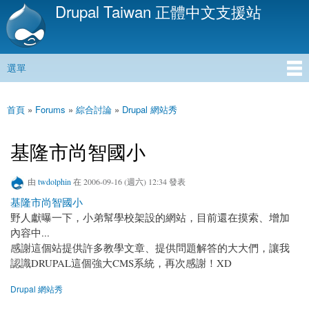
Drupal Taiwan 正體中文支援站
移
至
主
內
選單
容
主選單
首頁
»
Forums
»
綜合討論
»
Drupal 網站秀
您在這裡
基隆市尚智國小
由
twdolphin
在 2006-09-16 (週六) 12:34 發表
基隆市尚智國小
野人獻曝一下，小弟幫學校架設的網站，目前還在摸索、增加
內容中...
感謝這個站提供許多教學文章、提供問題解答的大大們，讓我
認識DRUPAL這個強大CMS系統，再次感謝！XD
Drupal 網站秀