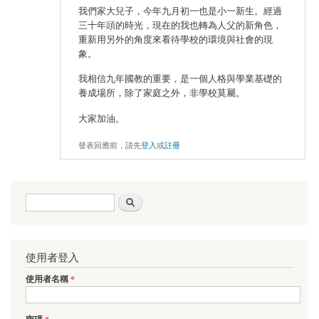
我們家大兒子，今年九月初一也是小一新生。經過
三十年頭的時光，現在的我也轉為人父的新角色，
重新用另外的角度來看待學校的環境與社會的現
象。
我相信九年國教的重要，是一個人格與學業基礎的
養成場所，除了家庭之外，非學校莫屬。
大家加油。
發表回應前，請先
登入
或
註冊
搜尋表單
搜尋
使用者登入
使用者名稱
*