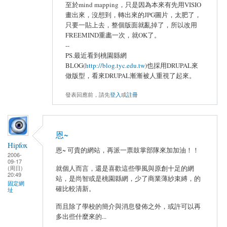
至於mind mapping，只是因為本來有先用VISIO
畫出來，沒想到，轉出來的JPG圖片，太肥了，
只要一貼上去，整個版面就亂掉了，所以改用
FREEMIND重畵一次，就OK了。
--
PS.最近看到桃園縣網
BLOG(
http://blog.tyc.edu.tw
)也採用DRUPAL來
做版型，看來DRUPAL漸漸被人重視了起來。
發表回應前，請先
登入
或
註冊
恩~
Hipfox
恩~ 可貴的網站，再派一票鼓掌部隊來加加油！！
2006-
09-17
(周日)
就個人而言，還是喜歡這些學風與原創十足的網
20:49
站，是尚智或是桃園縣網，少了商業薄紗束縛，的
固定網
確比較清新。
址
而且除了學校的簡介與消息發佈之外，或許可以再
多出些什麼來的...