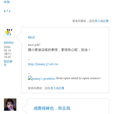
尚智
4.7.x
發表回應前，請先
登入
或
註冊
nice
jimmy
nice job!
2006-
國小要做這樣的事情，要很有心呢，加油！
09-16
(週六)
19:20
--
固定網
http://jimmy.j2.idv.tw
址
--
from open mind to open source~
發表回應前，請先
登入
或
註冊
感覺很棒也，而且我