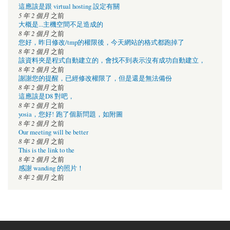
這應該是跟 virtual hosting 設定有關
5 年 2 個月
之前
大概是...主機空間不足造成的
8 年 2 個月
之前
您好，昨日修改/tmp的權限後，今天網站的格式都跑掉了
8 年 2 個月
之前
該資料夾是程式自動建立的，會找不到表示沒有成功自動建立，
8 年 2 個月
之前
謝謝您的提醒，已經修改權限了，但是還是無法備份
8 年 2 個月
之前
這應該是D8 對吧，
8 年 2 個月
之前
yosia，您好! 跑了個新問題，如附圖
8 年 2 個月
之前
Our meeting will be better
8 年 2 個月
之前
This is the link to the
8 年 2 個月
之前
感謝 wanding 的照片！
8 年 2 個月
之前