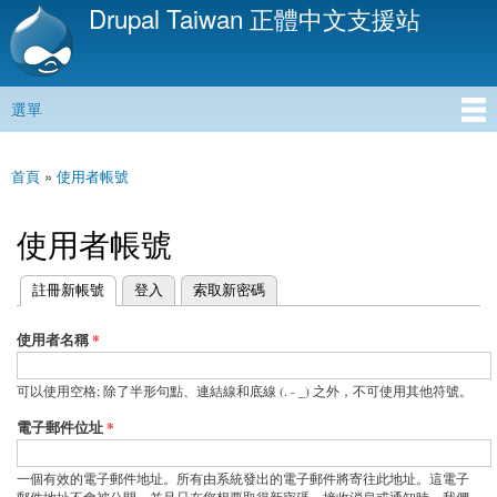
Drupal Taiwan 正體中文支援站
移
至
主
內
選單
容
主選單
首頁
»
使用者帳號
您在這裡
使用者帳號
(作用中頁籤)
註冊新帳號
登入
索取新密碼
主要索引標籤
使用者名稱
*
可以使用空格; 除了半形句點、連結線和底線 (. - _) 之外，不可使用其他符號。
電子郵件位址
*
一個有效的電子郵件地址。所有由系統發出的電子郵件將寄往此地址。這電子