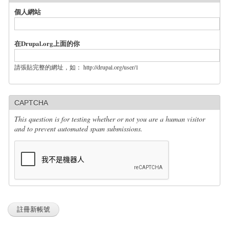
個人網站
在Drupal.org上面的你
請張貼完整的網址，如： http://drupal.org/user/1
CAPTCHA
This question is for testing whether or not you are a human visitor
and to prevent automated spam submissions.