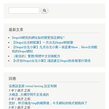
搜尋表單
搜尋
最新文章
Drupal8網頁的網址如何變更指定網址?
【Drupal台北輕鬆聚】一月台北Drupal輕鬆聚
【Drupal台北小聚】九月台北小聚～就是要Show，Show出你酷
炫的Drupal網站
（最佳的）繁體/簡體中文切換配方
【6月份Drupal台北小聚】淺談建立Drupal的各種運行環境
回應
這應該是跟 virtual hosting 設定有關
5 年 2 個月
之前
大概是...主機空間不足造成的
8 年 2 個月
之前
您好，昨日修改/tmp的權限後，今天網站的格式都跑掉了
8 年 2 個月
之前