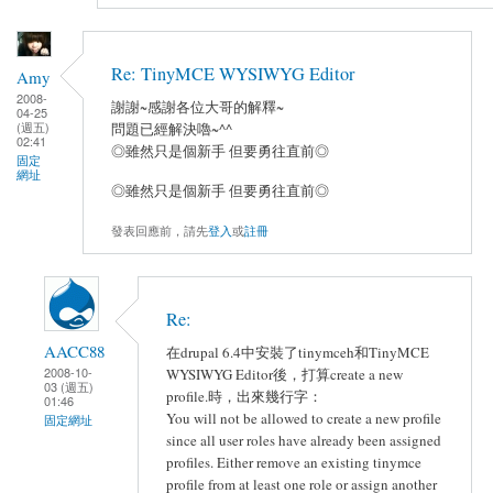
Re: TinyMCE WYSIWYG Editor
Amy
2008-
謝謝~感謝各位大哥的解釋~
04-25
(週五)
問題已經解決嚕~^^
02:41
◎雖然只是個新手 但要勇往直前◎
固定
網址
◎雖然只是個新手 但要勇往直前◎
發表回應前，請先
登入
或
註冊
Re:
AACC88
在drupal 6.4中安裝了tinymceh和TinyMCE
2008-10-
WYSIWYG Editor後，打算create a new
03 (週五)
profile.時，出來幾行字：
01:46
You will not be allowed to create a new profile
固定網址
since all user roles have already been assigned
profiles. Either remove an existing tinymce
profile from at least one role or assign another