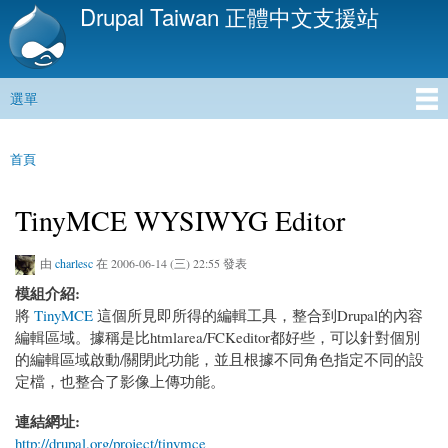
Drupal Taiwan 正體中文支援站
移
至
主
內
選單
容
主選單
首頁
您在這裡
TinyMCE WYSIWYG Editor
由
charlesc
在 2006-06-14 (三) 22:55 發表
模組介紹:
將
TinyMCE
這個所見即所得的編輯工具，整合到Drupal的內容
編輯區域。據稱是比htmlarea/FCKeditor都好些，可以針對個別
的編輯區域啟動/關閉此功能，並且根據不同角色指定不同的設
定檔，也整合了影像上傳功能。
連結網址:
http://drupal.org/project/tinymce