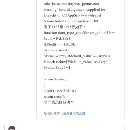
role the 'access tinymce' permission.
warning: Invalid argument supplied for
foreach() in C:\AppServ\www\drupal-
6.4\includes\form.inc on line 1189.
查了1185至1195行如下：
function form_type_checkboxes_value($form,
$edit = FALSE) {
if ($edit === FALSE) {
$value = array();
$form += array('#default_value' => array());
foreach ($form['#default_value'] as $key) {
$value[$key] = 1;
}
return $value;
}
elseif (!isset($edit)) {
return array();
請問應怎樣解決？
發表回應前，請先
登入
或
註冊