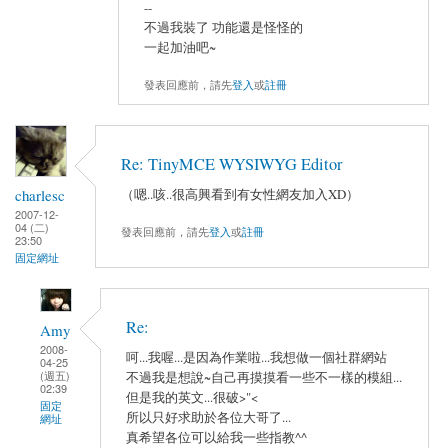
--
不過我裝了 功能還是怪怪的
一起加油吧~
發表回應前，請先
登入
或
註冊
Re: TinyMCE WYSIWYG Editor
charlesc
（嗯..咳..很高興看到有女性網友加入XD）
2007-12-
04 (二)
發表回應前，請先
登入
或
註冊
23:50
固定網址
Re:
Amy
2008-
呵...我喔...是因為作業啦...我想做一個社群網站
04-25
(週五)
不過我是想說~自己再摸摸看一些不一樣的模組...
02:39
但是我的英文...很破>"<
固定
所以只好求助於各位大哥了...
網址
真希望各位可以給我一些指教^^