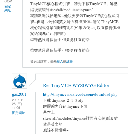
00:41
TinyMCE核心程式引擎，請先下載TinyMCE，解壓
固定
縮後複製到sites/all/moduies/tinymce"
網址
我請教過我們老師...他說要安裝TinyMCE核心程式引
擎...但是...小妹我英文能力有待加強...請問"TinyMCE
核心程式引擎"哪裡有呢!?(如果方便...可以直接提供檔
案給我嗎>"<...謝謝!!)
◎雖然只是個新手 但要勇往直前◎
◎雖然只是個新手 但要勇往直前◎
發表回應前，請先
登入
或
註冊
Re: TinyMCE WYSIWYG Editor
gas2001
http://tinymce.moxiecode.com/download.php
2007-11-
下載 tinymce_2_1_3.zip
28 (三)
解壓縮內容到tinymce下面
11:06
基本上
固定網址
sites/ all/modules/tinymce裡面有安裝資訊 雖
然是英文的
應該不難懂喔~