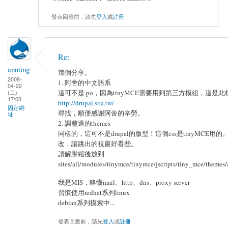
發表回應前，請先
登入
或
註冊
Re:
annting
幾個分享。
2008-
1. 阿舍的中文語系
04-22
(二)
這可不是.po，因為tinyMCE需要用到第三方模組，這是
17:03
http://drupal.soa.tw/
固定網
尋找，順便感謝阿舍的辛勞。
址
2. 調整過的themes
同樣的，這可不是drupal的版型！這個css是tinyMCE
改，讓跳出的視窗好看些。
請解壓縮後放到
sites/all/modules/tinymce/tinymce/jscripts/tiny_mce/themes/
我是MIS，略懂mail、http、dns、proxy server
習慣使用redhat系列linux
debian系列摸索中...
發表回應前，請先
登入
或
註冊