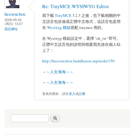
Re: TinyMCE WYSIWYG Editor
heavenchou
我下載
TinyMCE
3.2.3 之後，也下載相關的中
2009-05-03
文語言包並做成正體中文格式，這語言包是用
(周日) 13:37
在
Wysiwyg 模組
搭配 tinymce 用的。
固定網址
在 Wysiwyg 模組設定中，選擇 "zh_tw" 即可。
正體中文語言包的說明與檔案我先放在個人站
上了：
http://heavenchou.buddhason.org/node/150
～～人生海海～～
～～人生海海～～
發表回應前，請先
登入
或
註冊
搜尋表單
搜尋