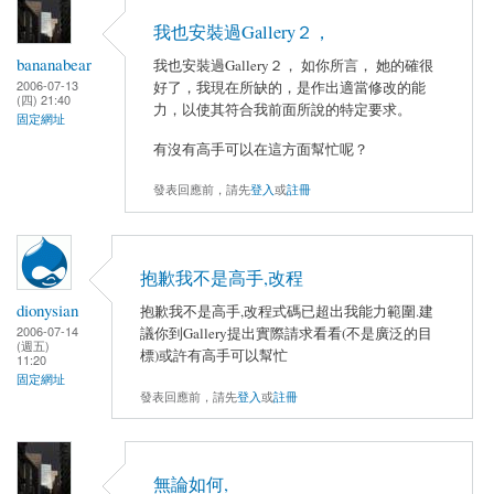
我也安裝過Gallery２，
bananabear
我也安裝過Gallery２， 如你所言， 她的確很
2006-07-13
好了，我現在所缺的，是作出適當修改的能
(四) 21:40
力，以使其符合我前面所說的特定要求。
固定網址
有沒有高手可以在這方面幫忙呢？
發表回應前，請先
登入
或
註冊
抱歉我不是高手,改程
dionysian
抱歉我不是高手,改程式碼已超出我能力範圍.建
2006-07-14
議你到Gallery提出實際請求看看(不是廣泛的目
(週五)
標)或許有高手可以幫忙
11:20
固定網址
發表回應前，請先
登入
或
註冊
無論如何,