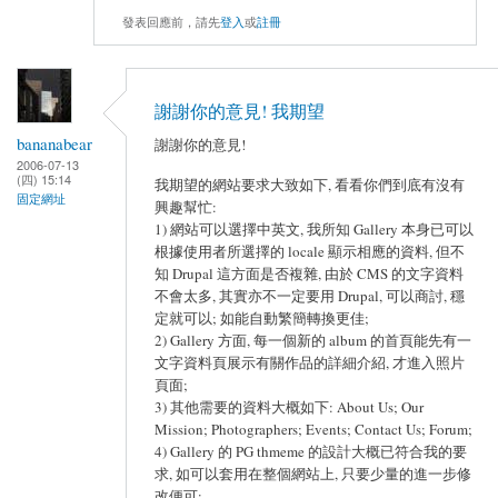
發表回應前，請先
登入
或
註冊
謝謝你的意見! 我期望
bananabear
謝謝你的意見!
2006-07-13
(四) 15:14
我期望的網站要求大致如下, 看看你們到底有沒有
固定網址
興趣幫忙:
1) 網站可以選擇中英文, 我所知 Gallery 本身已可以
根據使用者所選擇的 locale 顯示相應的資料, 但不
知 Drupal 這方面是否複雜, 由於 CMS 的文字資料
不會太多, 其實亦不一定要用 Drupal, 可以商討, 穩
定就可以; 如能自動繁簡轉換更佳;
2) Gallery 方面, 每一個新的 album 的首頁能先有一
文字資料頁展示有關作品的詳細介紹, 才進入照片
頁面;
3) 其他需要的資料大概如下: About Us; Our
Mission; Photographers; Events; Contact Us; Forum;
4) Gallery 的 PG thmeme 的設計大概已符合我的要
求, 如可以套用在整個網站上, 只要少量的進一步修
改便可;