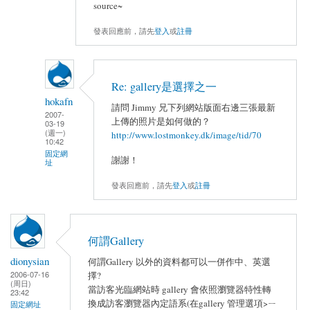
source~
發表回應前，請先
登入
或
註冊
Re: gallery是選擇之一
hokafn
請問 Jimmy 兄下列網站版面右邊三張最新
2007-
上傳的照片是如何做的？
03-19
(週一)
http://www.lostmonkey.dk/image/tid/70
10:42
固定網
謝謝！
址
發表回應前，請先
登入
或
註冊
何謂Gallery
dionysian
何謂Gallery 以外的資料都可以一併作中、英選
2006-07-16
擇?
(周日)
當訪客光臨網站時 gallery 會依照瀏覽器特性轉
23:42
換成訪客瀏覽器內定語系(在gallery 管理選項>ㄧ
固定網址