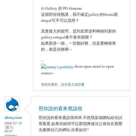
4) Gallery 的 PG thmeme
這個部份很難講，我不確定gallery的theme跟
drupal可不可以混用？
其實最大的疑問，是到底舊資料轉移到新的
gallery+drupal會不會有困難？
如果新弄一個，一切都好辦，但是要轉移舊
的，都是頭痛啊～
--
from open mind to open
source~
發表回應前，請先
登入
或
註冊
照你說的看來應該很
dionysian
照你說的看來應該很簡單,不然我架個網站給你試
2006-07-15
用看看,如果你絕得可以那我將做法公佈你在實際
(週六)
去建構自己的網站,你看如何?
20:47