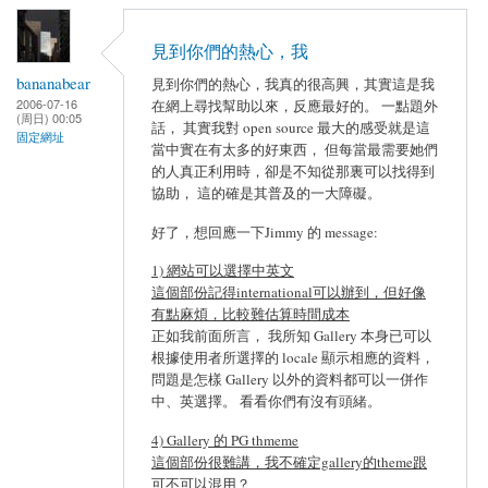
見到你們的熱心，我
bananabear
見到你們的熱心，我真的很高興，其實這是我
2006-07-16
在網上尋找幫助以來，反應最好的。 一點題外
(周日) 00:05
話， 其實我對 open source 最大的感受就是這
固定網址
當中實在有太多的好東西， 但每當最需要她們
的人真正利用時，卻是不知從那裏可以找得到
協助， 這的確是其普及的一大障礙。
好了，想回應一下Jimmy 的 message:
1) 網站可以選擇中英文
這個部份記得international可以辦到，但好像
有點麻煩，比較難估算時間成本
正如我前面所言， 我所知 Gallery 本身已可以
根據使用者所選擇的 locale 顯示相應的資料，
問題是怎樣 Gallery 以外的資料都可以一併作
中、英選擇。 看看你們有沒有頭緒。
4) Gallery 的 PG thmeme
這個部份很難講，我不確定gallery的theme跟
可不可以混用？