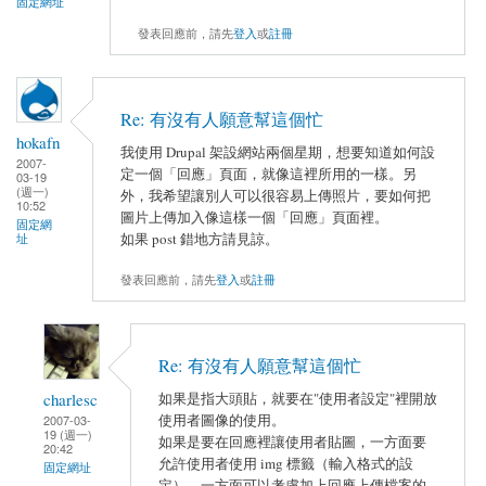
固定網址
發表回應前，請先
登入
或
註冊
Re: 有沒有人願意幫這個忙
hokafn
我使用 Drupal 架設網站兩個星期，想要知道如何設
2007-
定一個「回應」頁面，就像這裡所用的一樣。另
03-19
(週一)
外，我希望讓別人可以很容易上傳照片，要如何把
10:52
圖片上傳加入像這樣一個「回應」頁面裡。
固定網
如果 post 錯地方請見諒。
址
發表回應前，請先
登入
或
註冊
Re: 有沒有人願意幫這個忙
charlesc
如果是指大頭貼，就要在"使用者設定"裡開放
使用者圖像的使用。
2007-03-
19 (週一)
如果是要在回應裡讓使用者貼圖，一方面要
20:42
允許使用者使用 img 標籤（輸入格式的設
固定網址
定），一方面可以考慮加上回應上傳檔案的