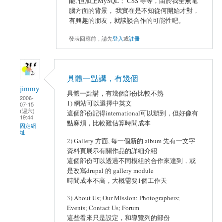
能, 但加上MySQL； CSS 等等，由於我全無電
腦方面的背景， 我實在是不知從何開始才對，
有興趣的朋友，就談談合作的可能性吧。
發表回應前，請先
登入
或
註冊
具體一點講，有幾個
jimmy
具體一點講，有幾個部份比較不熟
2006-
1) 網站可以選擇中英文
07-15
(週六)
這個部份記得international可以辦到，但好像有
19:44
點麻煩，比較難估算時間成本
固定網
址
2) Gallery 方面, 每一個新的 album 先有一文字
資料頁展示有關作品的詳細介紹
這個部份可以透過不同模組的合作來達到，或
是改寫drupal 的 gallery module
時間成本不高，大概需要1個工作天
3) About Us; Our Mission; Photographers;
Events; Contact Us; Forum
這些看來只是設定，和導覽列的部份