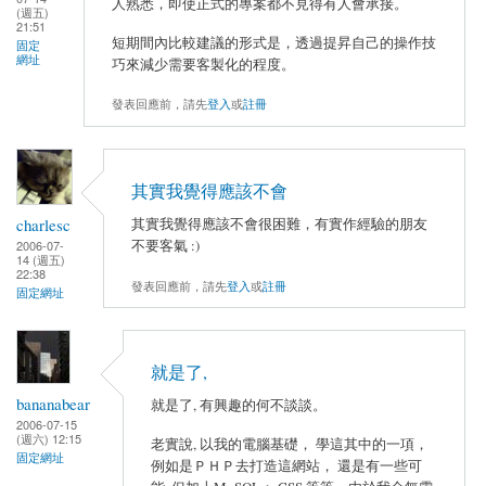
人熟悉，即使正式的專案都不見得有人會承接。
(週五)
21:51
短期間內比較建議的形式是，透過提昇自己的操作技
固定
網址
巧來減少需要客製化的程度。
發表回應前，請先
登入
或
註冊
其實我覺得應該不會
charlesc
其實我覺得應該不會很困難，有實作經驗的朋友
不要客氣 :)
2006-07-
14 (週五)
22:38
發表回應前，請先
登入
或
註冊
固定網址
就是了,
bananabear
就是了, 有興趣的何不談談。
2006-07-15
(週六) 12:15
老實說, 以我的電腦基礎， 學這其中的一項，
固定網址
例如是ＰＨＰ去打造這網站， 還是有一些可