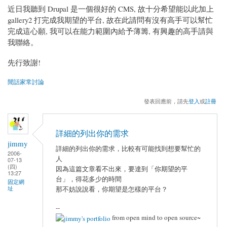
近日我聽到 Drupal 是一個很好的 CMS, 故十分希望能以此加上
gallery2 打完成我期望的平台, 故在此請問有沒有高手可以幫忙
完成這心願, 我可以在能力範圍內給予薄籌, 有興趣的高手請與
我聯絡。
先行致謝!
閒話家常討論
發表回應前，請先
登入
或
註冊
詳細的列出你的需求
jimmy
詳細的列出你的需求，比較有可能找到想要幫忙的
2006-
人
07-13
(四)
因為這篇文章看不出來，要達到「你期望的平
13:27
台」，得花多少的時間
固定網
址
那不妨說說看，你期望是怎樣的平台？
--
from open mind to open source~