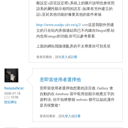
般設定>語言設定裡),系統上的圖片說明也會依照
語系的屬性顯示相同的語言 (如果有另外建立的
話),至於其他功能好像要其他的套件來做.
http://www.soufpc.idv.tw/g2/
<==這是我額外所建
立的只在站內弄個連結而已不內鑲在Drupal裡,站
內也有image的功能,你可以參考看看.
上面的網站我隨便亂弄的不太專業你可別見笑
發表回應前，請先
登入
或
註冊
意即當使用者選擇他
bananabear
意即當使用者選擇他想要的語言後, Gallery 會
2006-07-18
自動的在 database 當中取用並顯示相應文字的
(二) 12:06
資料項; 但不知將整個 website 都可以如此運作
固定網址
是否很繁複?
發表回應前，請先
登入
或
註冊