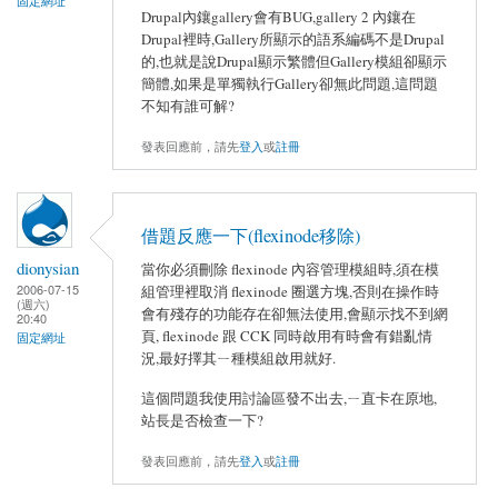
固定網址
Drupal內鑲gallery會有BUG,gallery 2 內鑲在
Drupal裡時,Gallery所顯示的語系編碼不是Drupal
的,也就是說Drupal顯示繁體但Gallery模組卻顯示
簡體,如果是單獨執行Gallery卻無此問題,這問題
不知有誰可解?
發表回應前，請先
登入
或
註冊
借題反應一下(flexinode移除)
dionysian
當你必須刪除 flexinode 內容管理模組時,須在模
2006-07-15
組管理裡取消 flexinode 圈選方塊,否則在操作時
(週六)
會有殘存的功能存在卻無法使用,會顯示找不到網
20:40
頁, flexinode 跟 CCK 同時啟用有時會有錯亂情
固定網址
況,最好擇其ㄧ種模組啟用就好.
這個問題我使用討論區發不出去,ㄧ直卡在原地,
站長是否檢查一下?
發表回應前，請先
登入
或
註冊