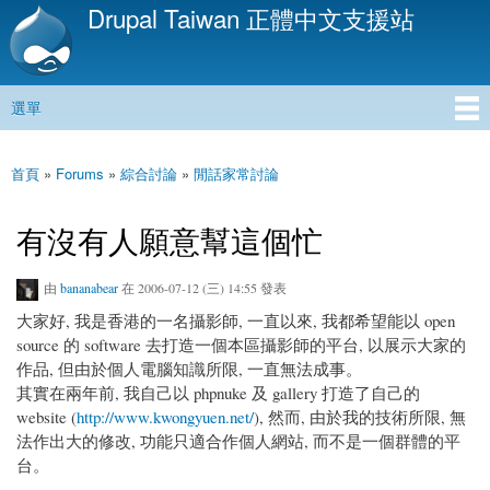
Drupal Taiwan 正體中文支援站
移
至
主
內
選單
容
主選單
首頁
»
Forums
»
綜合討論
»
閒話家常討論
您在這裡
有沒有人願意幫這個忙
由
bananabear
在 2006-07-12 (三) 14:55 發表
大家好, 我是香港的一名攝影師, 一直以來, 我都希望能以 open
source 的 software 去打造一個本區攝影師的平台, 以展示大家的
作品, 但由於個人電腦知識所限, 一直無法成事。
其實在兩年前, 我自己以 phpnuke 及 gallery 打造了自己的
website (
http://www.kwongyuen.net/
), 然而, 由於我的技術所限, 無
法作出大的修改, 功能只適合作個人網站, 而不是一個群體的平
台。