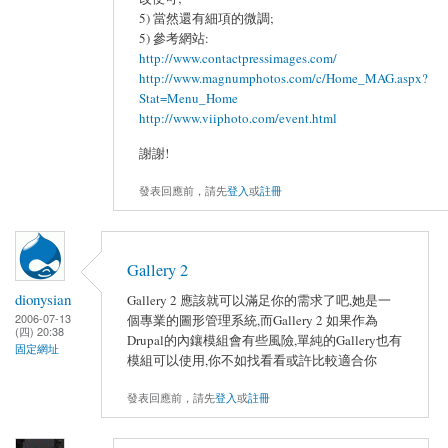
5) 當然還有細項的微調;
5) 參考網站:
http://www.contactpressimages.com/
http://www.magnumphotos.com/c/Home_MAG.aspx?
Stat=Menu_Home
http://www.viiphoto.com/event.html
謝謝!
發表回應前，請先
登入
或
註冊
Gallery 2
dionysian
Gallery 2 應該就可以滿足你的需求了吧,她是一
2006-07-13
個專業的圖形管理系統,而Gallery 2 如果作為
(四) 20:38
Drupal的內鑲模組會有些風險,單純的Gallery也有
固定網址
模組可以使用,你不如找看看或許比較適合你
發表回應前，請先
登入
或
註冊