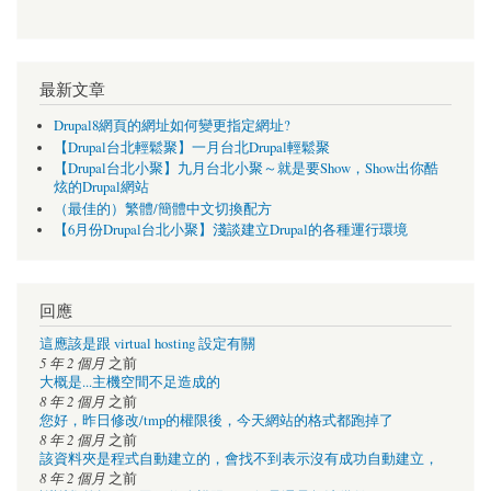
最新文章
Drupal8網頁的網址如何變更指定網址?
【Drupal台北輕鬆聚】一月台北Drupal輕鬆聚
【Drupal台北小聚】九月台北小聚～就是要Show，Show出你酷
炫的Drupal網站
（最佳的）繁體/簡體中文切換配方
【6月份Drupal台北小聚】淺談建立Drupal的各種運行環境
回應
這應該是跟 virtual hosting 設定有關
5 年 2 個月
之前
大概是...主機空間不足造成的
8 年 2 個月
之前
您好，昨日修改/tmp的權限後，今天網站的格式都跑掉了
8 年 2 個月
之前
該資料夾是程式自動建立的，會找不到表示沒有成功自動建立，
8 年 2 個月
之前