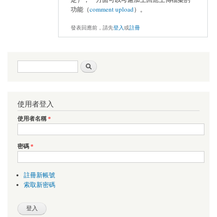
功能（
comment upload
）。
發表回應前，請先
登入
或
註冊
搜尋表單
搜尋
使用者登入
使用者名稱
*
密碼
*
註冊新帳號
索取新密碼