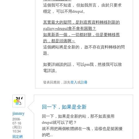
這個我可不知道， 但如我所言， 由於只要求
穩定， 可以不用drupal。
其實最大的疑問，是到底舊資料轉移到新的
gallery+drupal會不會有困難？
如果新弄一個，一切都好辦，但是要轉移舊
的，都是頭痛啊～
這個網站將是全新的， 故不存在資料轉移的問
題。
如要詳細談的話， 可以pm我，然後我可以致
電詳談。
發表回應前，請先
登入
或
註冊
回一下，如果是全新
jimmy
回一下，如果是全新的站，那不如直接用
2006-
drupal就可以了吧？
07-16
(周日)
就不用把兩個軟體綁在一塊，這樣也是挺困擾
10:34
的吧...
固定網