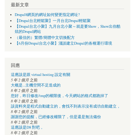
最新文章
Drupal8網頁的網址如何變更指定網址?
【Drupal台北輕鬆聚】一月台北Drupal輕鬆聚
【Drupal台北小聚】九月台北小聚～就是要Show，Show出你酷
炫的Drupal網站
（最佳的）繁體/簡體中文切換配方
【6月份Drupal台北小聚】淺談建立Drupal的各種運行環境
回應
這應該是跟 virtual hosting 設定有關
5 年 2 個月
之前
大概是...主機空間不足造成的
8 年 2 個月
之前
您好，昨日修改/tmp的權限後，今天網站的格式都跑掉了
8 年 2 個月
之前
該資料夾是程式自動建立的，會找不到表示沒有成功自動建立，
8 年 2 個月
之前
謝謝您的提醒，已經修改權限了，但是還是無法備份
8 年 2 個月
之前
這應該是D8 對吧，
8 年 2 個月
之前