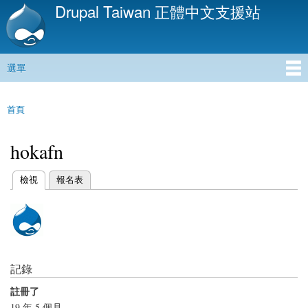
Drupal Taiwan 正體中文支援站
移
至
主
內
選單
容
主選單
首頁
您在這裡
hokafn
(作用中頁籤)
檢視
報名表
主要索引標籤
記錄
註冊了
19 年 5 個月