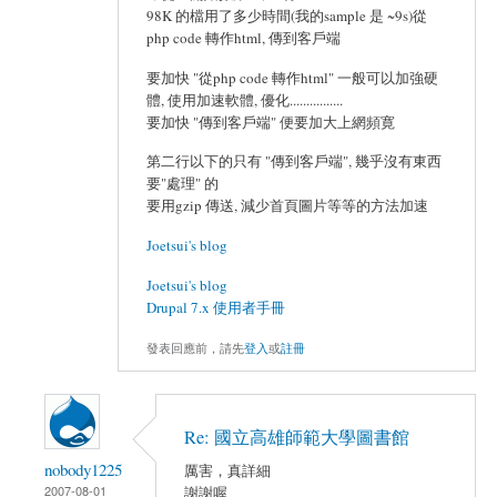
98K 的檔用了多少時間(我的sample 是 ~9s)從
php code 轉作html, 傳到客戶端
要加快 "從php code 轉作html" 一般可以加強硬
體, 使用加速軟體, 優化................
要加快 "傳到客戶端" 便要加大上網頻寛
第二行以下的只有 "傳到客戶端", 幾乎沒有東西
要"處理" 的
要用gzip 傳送, 減少首頁圖片等等的方法加速
Joetsui's blog
Joetsui's blog
Drupal 7.x 使用者手冊
發表回應前，請先
登入
或
註冊
Re: 國立高雄師範大學圖書館
nobody1225
厲害，真詳細
2007-08-01
謝謝喔