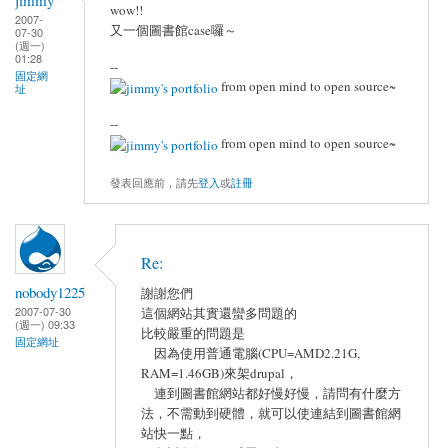
wow!!
2007-
又一個圖書館case囉～
07-30
(週一)
01:28
--
固定網
from open mind to open source~
址
--
from open mind to open source~
發表回應前，請先
登入
或
註冊
Re:
nobody1225
謝謝您們
2007-07-30
這個網站其實還蠻多問題的
(週一) 09:33
比較嚴重的問題是
固定網址
因為使用普通電腦(CPU=AMD2.21G,
RAM=1.46GB)來架drupal，
連到圖書館網站都好慢好慢，請問有什麼方
法，不需動到硬體，就可以使連結到圖書館網
站快一點，