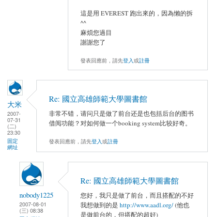
這是用 EVEREST 跑出來的，因為懶的拆
^^
麻煩您過目
謝謝您了
發表回應前，請先
登入
或
註冊
Re: 國立高雄師範大學圖書館
大米
非常不错，请问只是做了前台还是也包括后台的图书
2007-
07-31
借阅功能？对如何做一个booking system比较好奇。
(二)
23:30
固定
發表回應前，請先
登入
或
註冊
網址
Re: 國立高雄師範大學圖書館
nobody1225
您好，我只是做了前台，而且搭配的不好
2007-08-01
我想做到的是
http://www.aadl.org/
(他也
(三) 08:38
是做前台的，但搭配的超好)