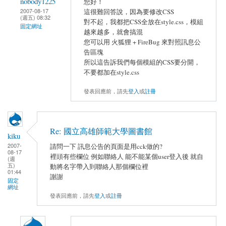
nobody1225
您好！
2007-08-17
這很難回答說，因為要修改CSS
(週五) 08:32
對不起，我都把CSS全放在style.css，模組
固定網址
越來越多，就會搞混
您可以用 火狐狸 + FireBug 來對照訊息公
告區塊
所以這告訴我們每個模組的CSS要分開，
不要都加在style.css
發表回應前，請先
登入
或
註冊
Re: 國立高雄師範大學圖書館
kiku
2007-
請問一下 訊息公告的頁面是用cck做的?
08-17
裡頭有些欄位 例如聯絡人 能不能某個user登入後 就自
(週
五)
動將名字帶入到聯絡人那個欄位裡
01:44
謝謝
固定
網址
發表回應前，請先
登入
或
註冊