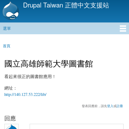
Drupal Taiwan 正體中文支援站
移
至
主
內
選單
容
主選單
首頁
您在這裡
國立高雄師範大學圖書館
看起來很正的圖書館應用！
網址：
http://140.127.53.222/lib/
發表回應前，請先
登入
或
註冊
回應