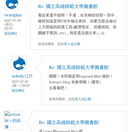
Re: 國立高雄師範大學圖書館
twdolphin
看起來還不錯唷！不過，在失物招領那一頁中，
2007-07-29
雖然知道是用VIEW做出來的，但要怎樣去做出
(周日)
上方那樣的篩選工具(處理情況 、拾獲校區、依
22:02
關鍵字查詢...etc)，倒是還沒摸出來>_<||
固定網址
發表回應前，請先
登入
或
註冊
Re: 國立高雄師範大學圖書館
nobody1225
嗯嗯！全部都是用exposed filter 做的！
2007-07-30
Joetsui's blog 有教學喔！(厲害)
(週一) 09:03
去看看吧！
固定網址
發表回應前，請先
登入
或
註冊
Re: 國立高雄師範大學圖書館
是views 的exposed filter 吧