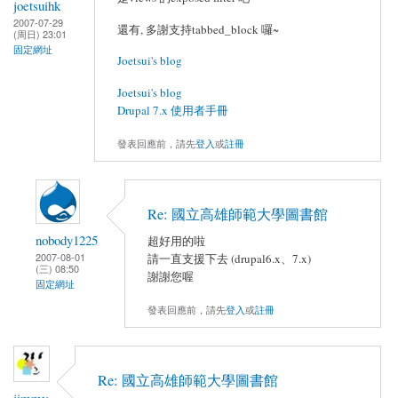
joetsuihk
2007-07-29
還有, 多謝支持tabbed_block 囉~
(周日) 23:01
固定網址
Joetsui's blog
Joetsui's blog
Drupal 7.x 使用者手冊
發表回應前，請先
登入
或
註冊
Re: 國立高雄師範大學圖書館
nobody1225
超好用的啦
2007-08-01
請一直支援下去 (drupal6.x、7.x)
(三) 08:50
謝謝您喔
固定網址
發表回應前，請先
登入
或
註冊
Re: 國立高雄師範大學圖書館
jimmy