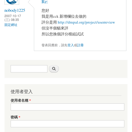
Re:
nobody1225
您好
2007-10-17
我是用cck 新增欄位去做的
(三) 08:35
評分是用
http://drupal.org/project/userreview
固定網址
但沒半個貓來評
所以您換個評分模組試試
發表回應前，請先
登入
或
註冊
搜尋表單
搜尋
使用者登入
使用者名稱
*
密碼
*