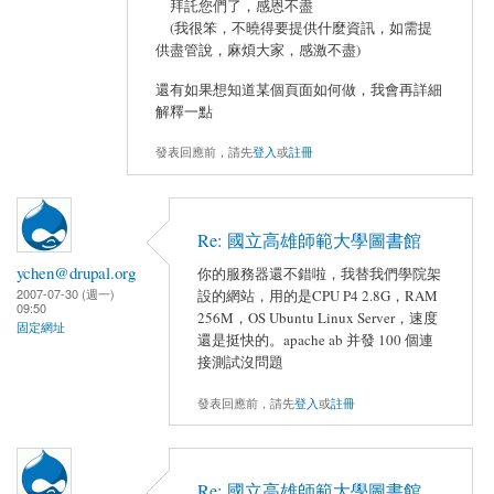
拜託您們了，感恩不盡
(我很笨，不曉得要提供什麼資訊，如需提
供盡管說，麻煩大家，感激不盡)
還有如果想知道某個頁面如何做，我會再詳細
解釋一點
發表回應前，請先
登入
或
註冊
Re: 國立高雄師範大學圖書館
ychen@drupal.org
你的服務器還不錯啦，我替我們學院架
2007-07-30 (週一)
設的網站，用的是CPU P4 2.8G，RAM
09:50
256M，OS Ubuntu Linux Server，速度
固定網址
還是挺快的。apache ab 并發 100 個連
接測試沒問題
發表回應前，請先
登入
或
註冊
Re: 國立高雄師範大學圖書館