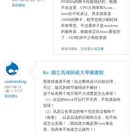
NVIDIA的网卡性能很好的，瓶颈
固定網址
不在这里，CPU占用率和3com，
intel比不枉多让。其实就算是
100M的网卡，程序也很少能耗掉
所有带宽。不过看样子是windows
的服务器，效能肯定比linux要低些
了，GUI吃掉不少系统资源
發表回應前，請先
登入
或
註冊
Re: 國立高雄師範大學圖書館
sanlouisfeng
我觉得速度不错！站点整体设计比较合理，
2007-08-13
不过，版式的细节做得还不够好！
(週一) 17:17
这个站有两个地方我不大清楚是怎么来得！
固定網址
（1）左边的block可以打开关闭，不知道如何
实现！
（2）讯息公告里边的每个信息前边都有个
［标签］，以及后边的日期和点击，也不知
道怎么实现！（我知道大概是用view来实
现，但具体不知道怎么操作！）