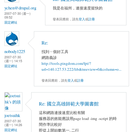
ychen@drupal.org
我是在福州，連接速度挺快的
2007-07-30 (週一)
09:52
發表回應前，請先
登入
或
註冊
固定網址
Re:
nobody1225
找到ㄧ個好工具
2007-07-30
網路義診
(週一) 14:15
http://tools.pingdom.com/fpt/?
固定網址
url=140.127.53.222/lib&treeview=0&column=o...
發表回應前，請先
登入
或
註冊
Re: 國立高雄師範大學圖書館
這和網路連接速度比較有關
joetsuihk
服務器的效能應該用page load -img -script 的時
2007-07-30
間作準比較好
(週一) 14:26
固定網址
即從上開始數第一, 二行