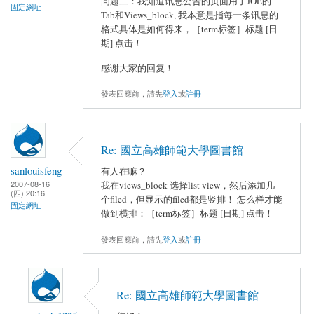
问题二：我知道讯息公告的页面用了JOE的
固定網址
Tab和Views_block, 我本意是指每一条讯息的
格式具体是如何得来，［term标签］标题 [日
期] 点击！
感谢大家的回复！
發表回應前，請先
登入
或
註冊
Re: 國立高雄師範大學圖書館
sanlouisfeng
有人在嘛？
2007-08-16
我在views_block 选择list view，然后添加几
(四) 20:16
个filed，但显示的filed都是竖排！ 怎么样才能
固定網址
做到横排：［term标签］标题 [日期] 点击！
發表回應前，請先
登入
或
註冊
Re: 國立高雄師範大學圖書館