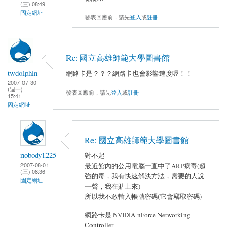
(三) 08:49
固定網址
發表回應前，請先
登入
或
註冊
Re: 國立高雄師範大學圖書館
twdolphin
網路卡是？？？網路卡也會影響速度喔！！
2007-07-30
(週一)
發表回應前，請先
登入
或
註冊
15:41
固定網址
Re: 國立高雄師範大學圖書館
nobody1225
對不起
2007-08-01
最近館內的公用電腦一直中了ARP病毒(超
(三) 08:36
強的毒，我有快速解決方法，需要的人說
固定網址
一聲，我在貼上來)
所以我不敢輸入帳號密碼(它會竊取密碼)
網路卡是 NVIDIA nForce Networking
Controller