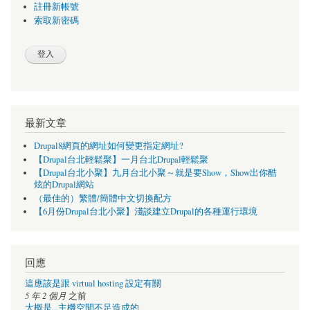
註冊新帳號
索取新密碼
最新文章
Drupal8網頁的網址如何變更指定網址?
【Drupal台北輕鬆聚】一月台北Drupal輕鬆聚
【Drupal台北小聚】九月台北小聚～就是要Show，Show出你酷
炫的Drupal網站
（最佳的）繁體/簡體中文切換配方
【6月份Drupal台北小聚】淺談建立Drupal的各種運行環境
回應
這應該是跟 virtual hosting 設定有關
5 年 2 個月
之前
大概是...主機空間不足造成的