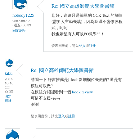
Re: 國立高雄師範大學圖書館
nobody1225
您好，這邊只是簡單的 CCK Text 的欄位
2007-08-17
(需要人主動去填)，因為我還不會修改程
(週五) 08:39
式，呵呵
固定網址
我也希望有人可以PO教學^^！
發表回應前，請先
登入
或
註冊
Re: 國立高雄師範大學圖書館
kiku
2007-
請問一下 好書推薦是用cck 新增欄位去做的? 還是有
10-16
模組可以做?
(二)
22:22
在模組介紹裡看到一個
book review
固定
可惜不支援views
網址
謝謝
發表回應前，請先
登入
或
註冊