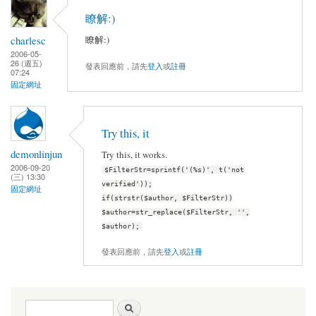
瞭解:)
charlesc
瞭解:)
2006-05-
26 (週五)
發表回應前，請先
登入
或
註冊
07:24
固定網址
Try this, it
demonlinjun
Try this, it works.
2006-09-20
$FilterStr=sprintf('(%s)', t('not
(三) 13:30
verified'));
固定網址
if(strstr($author, $FilterStr))
$author=str_replace($FilterStr, '',
$author);
發表回應前，請先
登入
或
註冊
搜尋表單
搜尋