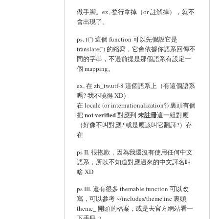
做手腳。ex, 整行拿掉（or 註解掉），就不
會出現了。
ps. t('') 這個 function 可以先假設它是
translate('') 的縮寫，它會依據你語系回傳不
同的字串，不過前提是那個語系有設定一
個 mapping。
ex, 在 zh_tw.utf-8 這個語系上（有這個語系
嗎? 我不曉得 XD）
在 locale (or internationalization?) 裏頭有個
not verified
未註冊
把
對應到
這一組對應
（好像不叫對應? 或是應該叫它翻譯?）存
在
ps II. 很抱歉，因為我還沒有使用任何中文
語系，所以不知道對應過來的中文譯名叫
啥 XD
ps III. 還有很多 themable function 可以改
寫，可以參考 ~/includes/theme.inc 裏頭
theme_ 開頭的檔案，或是去官方網站看一
下手冊 :)