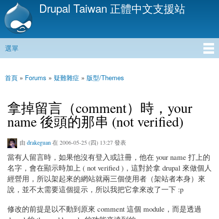
Drupal Taiwan 正體中文支援站
移
至
主
內
選單
容
主選單
首頁
»
Forums
»
疑難雜症
»
版型/Themes
您在這裡
拿掉留言（comment）時，your
name 後頭的那串 (not verified)
由
drakeguan
在 2006-05-25 (四) 13:27 發表
當有人留言時，如果他沒有登入或註冊，他在 your name 打上的
名字，會在顯示時加上 ( not verified )，這對於拿 drupal 來做個人
經營用，所以架起來的網站就兩三個使用者（架站者本身）來
說，並不太需要這個提示，所以我把它拿來改了一下 :p
修改的前提是以不動到原來 comment 這個 module，而是透過