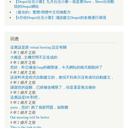
【Drupal台北小聚】九月台北小聚～就是要Show，Show出你酷
炫的Drupal網站
（最佳的）繁體/簡體中文切換配方
【6月份Drupal台北小聚】淺談建立Drupal的各種運行環境
回應
這應該是跟 virtual hosting 設定有關
5 年 2 個月
之前
大概是...主機空間不足造成的
8 年 2 個月
之前
您好，昨日修改/tmp的權限後，今天網站的格式都跑掉了
8 年 2 個月
之前
該資料夾是程式自動建立的，會找不到表示沒有成功自動建立，
8 年 2 個月
之前
謝謝您的提醒，已經修改權限了，但是還是無法備份
8 年 2 個月
之前
這應該是D8 對吧，
8 年 2 個月
之前
yosia，您好! 跑了個新問題，如附圖
8 年 2 個月
之前
Our meeting will be better
8 年 2 個月
之前
This is the link to the