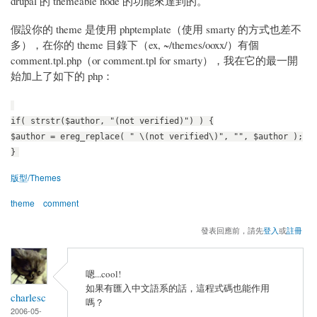
drupal 的 themeable node 的功能來達到的。
假設你的 theme 是使用 phptemplate（使用 smarty 的方式也差不
多），在你的 theme 目錄下（ex, ~/themes/ooxx/）有個
comment.tpl.php（or comment.tpl for smarty），我在它的最一開
始加上了如下的 php：
if( strstr($author, "(not verified)") ) {
$author = ereg_replace( " \(not verified\)", "", $author );
}
版型/Themes
theme
comment
發表回應前，請先
登入
或
註冊
嗯...cool!
如果有匯入中文語系的話，這程式碼也能作用
charlesc
嗎？
2006-05-