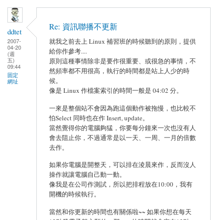
Re: 資訊聯播不更新
ddtet
2007-
就我之前去上 Linux 補習班的時候聽到的原則，提供
04-20
給你作參考....
(週
五)
原則這種事情除非是要作很重要、或很急的事情，不
09:44
然頻率都不用很高，執行的時間都是站上人少的時
固定
候。
網址
像是 Linux 作檔案索引的時間一般是 04:02 分。
一來是整個站不會因為跑這個動作被拖慢，也比較不
怕Select 同時也在作 Insert, update。
當然覺得你的電腦夠猛，你要每分鐘來一次也沒有人
會去阻止你，不過通常是以一天、一周、一月的倍數
去作。
如果你電腦是開整天，可以排在淩晨來作，反而沒人
操作就讓電腦自己動一動。
像我是在公司作測試，所以把排程放在10:00，我有
開機的時候執行。
當然和你更新的時間也有關係啦~~ 如果你想在每天