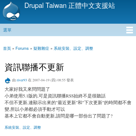
Drupal Taiwan 正體中文支援站
移
至
主
內
選單
容
主選單
首頁
»
Forums
»
疑難雜症
»
系統安裝、設定、調整
您在這裡
資訊聯播不更新
由
river93
在 2007-04-19 (四) 08:55 發表
大家好我又來問問題了
小弟使用5.1版的,可是資訊聯播RSS始終不是很聽話
不但不更新,連顯示出來的"最近更新"和"下次更新"的時間都不會
變,所以小弟都必須手動才可以
基本上它都不會自動更新,請問是哪一部份出了問題了?
系統安裝、設定、調整