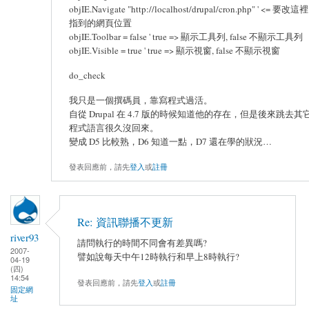
objIE.Navigate "http://localhost/drupal/cron.php" ' <= 要改這裡
指到的網頁位置
objIE.Toolbar = false ' true => 顯示工具列, false 不顯示工具列
objIE.Visible = true ' true => 顯示視窗, false 不顯示視窗
do_check
我只是一個撰碼員，靠寫程式過活。
自從 Drupal 在 4.7 版的時候知道他的存在，但是後來跳去其
程式語言很久沒回來。
變成 D5 比較熟，D6 知道一點，D7 還在學的狀況…
發表回應前，請先
登入
或
註冊
Re: 資訊聯播不更新
river93
請問執行的時間不同會有差異嗎?
2007-
譬如說每天中午12時執行和早上8時執行?
04-19
(四)
14:54
發表回應前，請先
登入
或
註冊
固定網
址