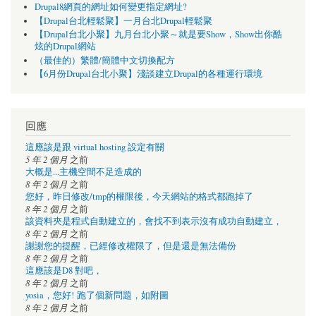
Drupal8網頁的網址如何變更指定網址?
【Drupal台北輕鬆聚】一月台北Drupal輕鬆聚
【Drupal台北小聚】九月台北小聚～就是要Show，Show出你酷
炫的Drupal網站
（最佳的）繁體/簡體中文切換配方
【6月份Drupal台北小聚】淺談建立Drupal的各種運行環境
回應
這應該是跟 virtual hosting 設定有關
5 年 2 個月
之前
大概是...主機空間不足造成的
8 年 2 個月
之前
您好，昨日修改/tmp的權限後，今天網站的格式都跑掉了
8 年 2 個月
之前
該資料夾是程式自動建立的，會找不到表示沒有成功自動建立，
8 年 2 個月
之前
謝謝您的提醒，已經修改權限了，但是還是無法備份
8 年 2 個月
之前
這應該是D8 對吧，
8 年 2 個月
之前
yosia，您好! 跑了個新問題，如附圖
8 年 2 個月
之前