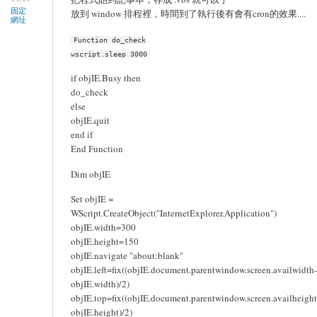
固定
放到 window 排程裡，時間到了執行後有會有cron的效果....
網址
Function do_check
wscript.sleep 3000
if objIE.Busy then
do_check
else
objIE.quit
end if
End Function
Dim objIE
Set objIE =
WScript.CreateObject("InternetExplorer.Application")
objIE.width=300
objIE.height=150
objIE.navigate "about:blank"
objIE.left=fix((objIE.document.parentwindow.screen.availwidth-
objIE.width)/2)
objIE.top=fix((objIE.document.parentwindow.screen.availheight
objIE.height)/2)