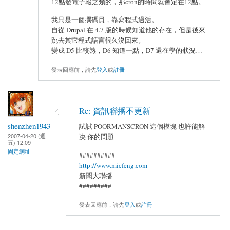
12點發電子報之類的，那cron的時間就會定在12點。
我只是一個撰碼員，靠寫程式過活。
自從 Drupal 在 4.7 版的時候知道他的存在，但是後來
跳去其它程式語言很久沒回來。
變成 D5 比較熟，D6 知道一點，D7 還在學的狀況…
發表回應前，請先
登入
或
註冊
Re: 資訊聯播不更新
shenzhen1943
試試 POORMANSCRON 這個模塊 也許能解
2007-04-20 (週
决 你的問題
五) 12:09
固定網址
##########
http://www.micfeng.com
新聞大聯播
#########
發表回應前，請先
登入
或
註冊