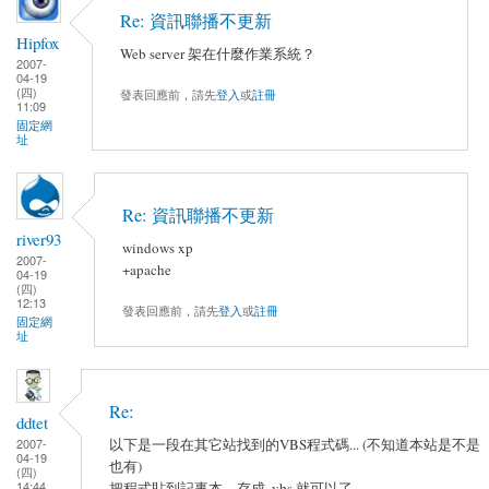
Re: 資訊聯播不更新
Hipfox
Web server 架在什麼作業系統？
2007-
04-19
(四)
發表回應前，請先
登入
或
註冊
11:09
固定網
址
Re: 資訊聯播不更新
river93
windows xp
2007-
+apache
04-19
(四)
12:13
發表回應前，請先
登入
或
註冊
固定網
址
Re:
ddtet
2007-
以下是一段在其它站找到的VBS程式碼... (不知道本站是不是
04-19
也有)
(四)
14:44
把程式貼到記事本，存成 .vbs 就可以了