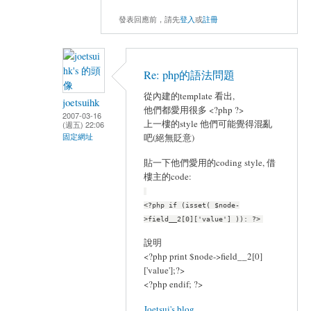
發表回應前，請先
登入
或
註冊
Re: php的語法問題
從內建的template 看出,
joetsuihk
他們都愛用很多 <?php ?>
2007-03-16
上一樓的style 他們可能覺得混亂
(週五) 22:06
固定網址
吧(絕無貶意)
貼一下他們愛用的coding style, 借
樓主的code:
<?php if (isset( $node-
>field__2[0]['value'] )): ?>
說明
<?php print $node->field__2[0]
['value'];?>
<?php endif; ?>
Joetsui's blog