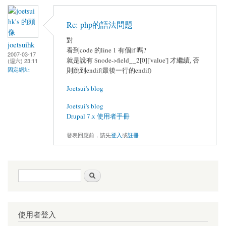
Re: php的語法問題
對
joetsuihk
看到code 的line 1 有個if 嗎?
2007-03-17
就是說有 $node->field__2[0]['value'] 才繼續, 否
(週六) 23:11
固定網址
則跳到endif(最後一行的endif)
Joetsui's blog
Joetsui's blog
Drupal 7.x 使用者手冊
發表回應前，請先
登入
或
註冊
搜尋表單
搜尋
使用者登入