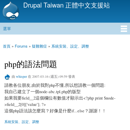
Drupal Taiwan 正體中文支援站
移
至
主
內
選單
容
主選單
首頁
»
Forums
»
疑難雜症
»
系統安裝、設定、調整
您在這裡
php的語法問題
由
whisper
在 2007-03-16 (週五) 09:59 發表
請教各位朋友,由於我對php不懂,所以想請教一個問題:
我自己建立了一個node-abc.tpl.php的版型
如果我要field__2這個欄位有數值才顯示出<?php print $node-
>field__2[0]['value']; ?>
這個php語法該怎麼寫？好像是什麼if...else？謝謝！！
系統安裝、設定、調整