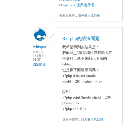
Drupal 7.x 使用者手冊
發表回應前，請先
登入
或
註冊
Re: php的語法問題
whisper
我希望得到的結果是：
2007-03-
若field__2這個欄位沒有輸入任
17 (週六)
何資料，就不會顯示下面的
09:37
table...
固定網址
也是像下面這麼寫嗎？
<?php if (isset( $node-
>field__2[0]['value'] )): ?>
說明
<?php print $node->field__2[0]
['value'];?>
<?php endif; ?>
發表回應前，請先
登入
或
註冊