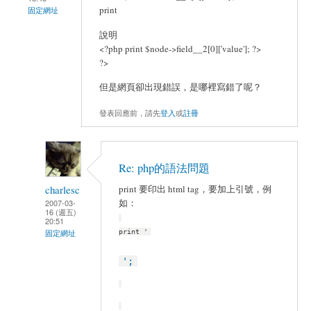
print
固定網址
說明
<?php print $node->field__2[0]['value']; ?>
?>
但是網頁卻出現錯誤，是哪裡寫錯了呢？
發表回應前，請先
登入
或
註冊
Re: php的語法問題
charlesc
print 要印出 html tag，要加上引號，例
如：
2007-03-
16 (週五)
20:51
固定網址
print '
';