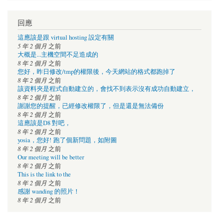
回應
這應該是跟 virtual hosting 設定有關
5 年 2 個月
之前
大概是...主機空間不足造成的
8 年 2 個月
之前
您好，昨日修改/tmp的權限後，今天網站的格式都跑掉了
8 年 2 個月
之前
該資料夾是程式自動建立的，會找不到表示沒有成功自動建立，
8 年 2 個月
之前
謝謝您的提醒，已經修改權限了，但是還是無法備份
8 年 2 個月
之前
這應該是D8 對吧，
8 年 2 個月
之前
yosia，您好! 跑了個新問題，如附圖
8 年 2 個月
之前
Our meeting will be better
8 年 2 個月
之前
This is the link to the
8 年 2 個月
之前
感謝 wanding 的照片！
8 年 2 個月
之前