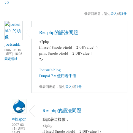
5.x
發表回應前，請先
登入
或
註冊
Re: php的語法問題
<?php
joetsuihk
if isset( $node->field__2[0]['value'] )
2007-03-16
print $node->field__2[0]['value'];
(週五) 16:28
固定網址
?>
Joetsui's blog
Drupal 7.x 使用者手冊
發表回應前，請先
登入
或
註冊
Re: php的語法問題
whisper
我試著這樣做：
2007-03-
<?php
16 (週五)
if isset( $node->field__2[0]['value'] )
18:43