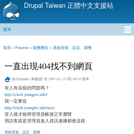
Drupal Taiwan 正體中文支援站
移
至
主
內
選單
容
主選單
首頁
»
Forums
»
疑難雜症
»
系統安裝、設定、調整
您在這裡
一直出現404找不到網頁
由
Drupaler (未驗證)
在 2007-02-15 (四) 08:54 發表
有人有這樣的問題嗎？
http://cksh.youngtw.info/
我一定要從
http://cksh.youngtw.info/user
登入後才能用管理員帳號正常瀏覽
用訪客或是管理員進入資訊連播都會這樣
系統安裝、設定、調整