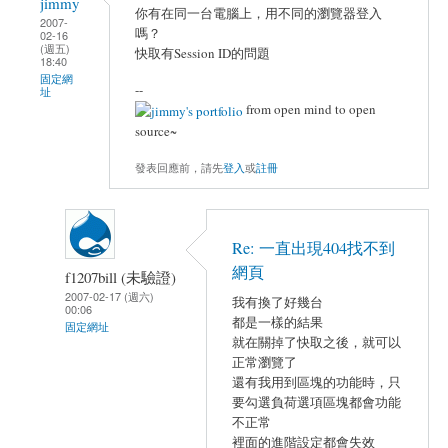
jimmy
你有在同一台電腦上，用不同的瀏覽器登入
2007-
嗎？
02-16
(週五)
快取有Session ID的問題
18:40
固定網
--
址
from open mind to open
source~
發表回應前，請先
登入
或
註冊
Re: 一直出現404找不到
網頁
f1207bill (未驗證)
2007-02-17 (週六)
我有換了好幾台
00:06
都是一樣的結果
固定網址
就在關掉了快取之後，就可以
正常瀏覽了
還有我用到區塊的功能時，只
要勾選負荷選項區塊都會功能
不正常
裡面的進階設定都會失效