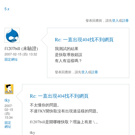
5.x
發表回應前，請先
登入
或
註冊
Re: 一直出現404找不到網頁
f1207bill (未驗證)
我測試的結果
2007-02-15 (四) 13:32
是快取導致錯誤
固定網址
有人有這樣嗎？
發表回應前，請先
登入
或
註冊
Re: 一直出現404找不到網頁
tky
不太懂你的問題。
2007-
02-15
不過TKY開快取沒有出現過這樣的問題。
(四)
15:34
f1207bill是開哪種快取？理論上有差ㄟ。
固定
網址
tky