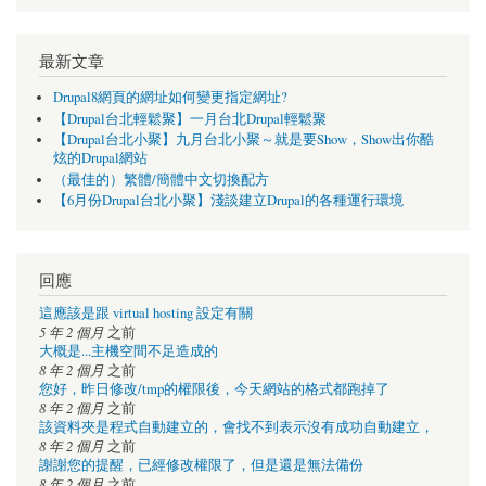
最新文章
Drupal8網頁的網址如何變更指定網址?
【Drupal台北輕鬆聚】一月台北Drupal輕鬆聚
【Drupal台北小聚】九月台北小聚～就是要Show，Show出你酷
炫的Drupal網站
（最佳的）繁體/簡體中文切換配方
【6月份Drupal台北小聚】淺談建立Drupal的各種運行環境
回應
這應該是跟 virtual hosting 設定有關
5 年 2 個月
之前
大概是...主機空間不足造成的
8 年 2 個月
之前
您好，昨日修改/tmp的權限後，今天網站的格式都跑掉了
8 年 2 個月
之前
該資料夾是程式自動建立的，會找不到表示沒有成功自動建立，
8 年 2 個月
之前
謝謝您的提醒，已經修改權限了，但是還是無法備份
8 年 2 個月
之前