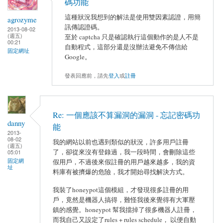
碼功能
這種狀況我想到的解法是使用雙因素認證，用簡
agrozyme
訊傳認證碼。
2013-08-02
(週五)
至於 captcha 只是確認執行這個動作的是人不是
00:21
自動程式，這部分還是沒辦法避免不傳信給
固定網址
Google。
發表回應前，請先
登入
或
註冊
Re: 一個應該不算漏洞的漏洞 - 忘記密碼功
danny
能
2013-
08-02
我的網站以前也遇到類似的狀況，許多用戶註冊
(週五)
了，卻從來沒有登錄過，我一段時間，會刪除這些
05:01
固定網
假用戶，不過後來假註冊的用戶越來越多，我的資
址
料庫有被擠爆的危險，我才開始尋找解決方式。
我裝了honeypot這個模組，才發現很多註冊的用
戶，竟然是機器人搞得，難怪我後來覺得有大軍壓
鎮的感覺。honeypot 幫我擋掉了很多機器人註冊，
而我自己又設定了rules + rules schedule， 以便自動