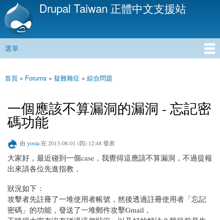
Drupal Taiwan 正體中文支援站
移
至
主
內
選單
容
主選單
首頁
»
Forums
»
疑難雜症
»
綜合問題
您在這裡
一個應該不算漏洞的漏洞 - 忘記密
碼功能
由
yosia
在 2013-08-01 (四) 12:48 發表
大家好，最近碰到一個case，我覺得這應該不算漏洞，不過提報
出來請各位先進指教，
狀況如下：
攻擊者先註冊了一堆使用者帳號，然後透過註冊使用者「忘記
密碼」的功能，發送了一堆郵件攻擊Gmail，