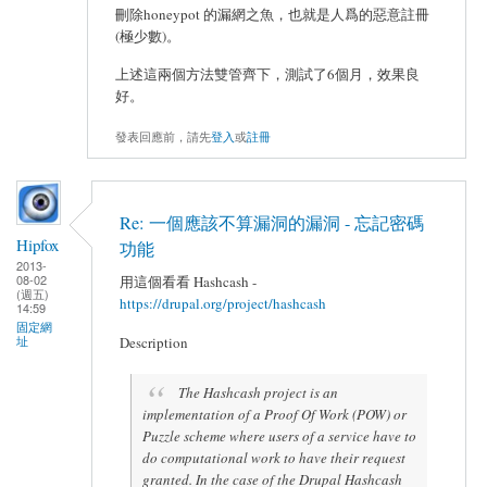
刪除honeypot 的漏網之魚，也就是人爲的惡意註冊
(極少數)。
上述這兩個方法雙管齊下，測試了6個月，效果良
好。
發表回應前，請先
登入
或
註冊
Re: 一個應該不算漏洞的漏洞 - 忘記密碼
Hipfox
功能
2013-
08-02
用這個看看 Hashcash -
(週五)
https://drupal.org/project/hashcash
14:59
固定網
址
Description
The Hashcash project is an
implementation of a Proof Of Work (POW) or
Puzzle scheme where users of a service have to
do computational work to have their request
granted. In the case of the Drupal Hashcash