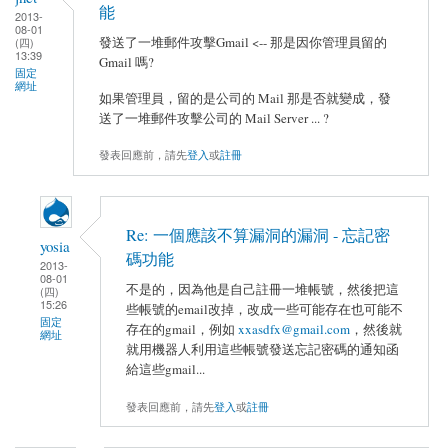
能
2013-
08-01
發送了一堆郵件攻擊Gmail <-- 那是因你管理員留的
(四)
13:39
Gmail 嗎?
固定
網址
如果管理員，留的是公司的 Mail 那是否就變成，發
送了一堆郵件攻擊公司的 Mail Server ... ?
發表回應前，請先
登入
或
註冊
Re: 一個應該不算漏洞的漏洞 - 忘記密
yosia
碼功能
2013-
08-01
不是的，因為他是自己註冊一堆帳號，然後把這
(四)
15:26
些帳號的email改掉，改成一些可能存在也可能不
固定
存在的gmail，例如
xxasdfx@gmail.com
，然後就
網址
就用機器人利用這些帳號發送忘記密碼的通知函
給這些gmail...
發表回應前，請先
登入
或
註冊