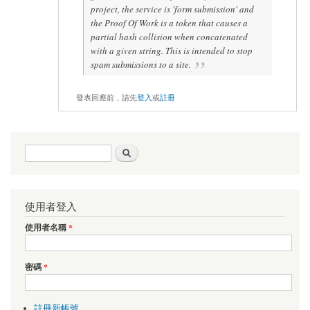
project, the service is 'form submission' and
the Proof Of Work is a token that causes a
partial hash collision when concatenated
with a given string. This is intended to stop
spam submissions to a site.
發表回應前，請先
登入
或
註冊
搜尋表單
搜尋
使用者登入
使用者名稱
*
密碼
*
註冊新帳號