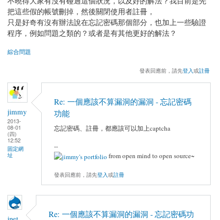
不曉得大家有沒有碰過這個狀況，以及好的解法？我目前是先
把這些假的帳號刪掉，然後關閉使用者註冊，
只是好奇有沒有辦法說在忘記密碼那個部分，也加上一些驗證
程序，例如問題之類的？或者是有其他更好的解法？
綜合問題
發表回應前，請先
登入
或
註冊
Re: 一個應該不算漏洞的漏洞 - 忘記密碼
jimmy
功能
2013-
08-01
忘記密碼、註冊，都應該可以加上captcha
(四)
12:52
--
固定網
址
from open mind to open source~
發表回應前，請先
登入
或
註冊
Re: 一個應該不算漏洞的漏洞 - 忘記密碼功
jnet