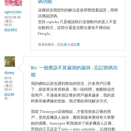
碼功能
這種狀況我想到的解法是使用雙因素認證，用簡
agrozyme
訊傳認證碼。
2013-08-02
(週五)
至於 captcha 只是確認執行這個動作的是人不是
00:21
自動程式，這部分還是沒辦法避免不傳信給
固定網址
Google。
發表回應前，請先
登入
或
註冊
Re: 一個應該不算漏洞的漏洞 - 忘記密碼功
danny
能
2013-
08-02
我的網站以前也遇到類似的狀況，許多用戶註冊
(週五)
了，卻從來沒有登錄過，我一段時間，會刪除這些
05:01
固定網
假用戶，不過後來假註冊的用戶越來越多，我的資
址
料庫有被擠爆的危險，我才開始尋找解決方式。
我裝了honeypot這個模組，才發現很多註冊的用
戶，竟然是機器人搞得，難怪我後來覺得有大軍壓
鎮的感覺。honeypot 幫我擋掉了很多機器人註冊，
而我自己又設定了rules + rules schedule， 以便自動