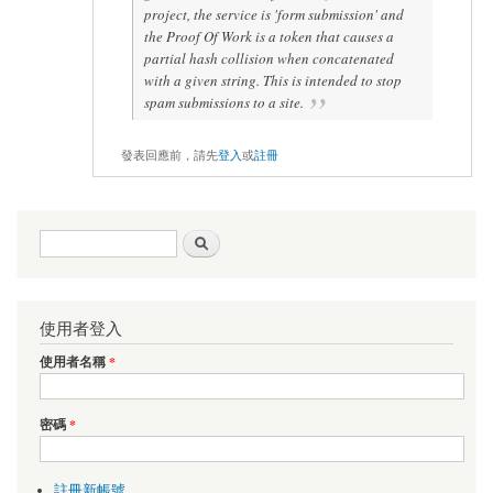
project, the service is 'form submission' and
the Proof Of Work is a token that causes a
partial hash collision when concatenated
with a given string. This is intended to stop
spam submissions to a site.
發表回應前，請先
登入
或
註冊
搜尋表單
搜尋
使用者登入
使用者名稱
*
密碼
*
註冊新帳號