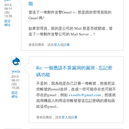
能
2013-
08-01
發送了一堆郵件攻擊Gmail <-- 那是因你管理員留的
(四)
13:39
Gmail 嗎?
固定
網址
如果管理員，留的是公司的 Mail 那是否就變成，發
送了一堆郵件攻擊公司的 Mail Server ... ?
發表回應前，請先
登入
或
註冊
Re: 一個應該不算漏洞的漏洞 - 忘記密
yosia
碼功能
2013-
08-01
不是的，因為他是自己註冊一堆帳號，然後把這
(四)
15:26
些帳號的email改掉，改成一些可能存在也可能不
固定
存在的gmail，例如
xxasdfx@gmail.com
，然後就
網址
就用機器人利用這些帳號發送忘記密碼的通知函
給這些gmail...
發表回應前，請先
登入
或
註冊