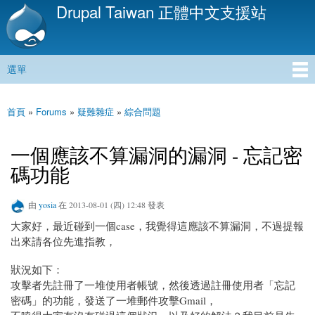
Drupal Taiwan 正體中文支援站
移
至
主
內
選單
容
主選單
首頁
»
Forums
»
疑難雜症
»
綜合問題
您在這裡
一個應該不算漏洞的漏洞 - 忘記密
碼功能
由
yosia
在 2013-08-01 (四) 12:48 發表
大家好，最近碰到一個case，我覺得這應該不算漏洞，不過提報
出來請各位先進指教，
狀況如下：
攻擊者先註冊了一堆使用者帳號，然後透過註冊使用者「忘記
密碼」的功能，發送了一堆郵件攻擊Gmail，