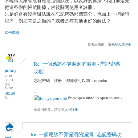
不曉得大家有沒有碰過這個狀況，以及好的解法？我目前是先
把這些假的帳號刪掉，然後關閉使用者註冊，
只是好奇有沒有辦法說在忘記密碼那個部分，也加上一些驗證
程序，例如問題之類的？或者是有其他更好的解法？
綜合問題
發表回應前，請先
登入
或
註冊
Re: 一個應該不算漏洞的漏洞 - 忘記密碼
jimmy
功能
2013-
08-01
忘記密碼、註冊，都應該可以加上captcha
(四)
12:52
--
固定網
址
from open mind to open source~
發表回應前，請先
登入
或
註冊
Re: 一個應該不算漏洞的漏洞 - 忘記密碼功
jnet