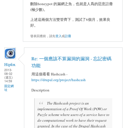
刪除honeypot 的漏網之魚，也就是人爲的惡意註冊
(極少數)。
上述這兩個方法雙管齊下，測試了6個月，效果良
好。
發表回應前，請先
登入
或
註冊
Re: 一個應該不算漏洞的漏洞 - 忘記密碼
Hipfox
功能
2013-
08-02
用這個看看 Hashcash -
(週五)
https://drupal.org/project/hashcash
14:59
固定網
址
Description
The Hashcash project is an
implementation of a Proof Of Work (POW) or
Puzzle scheme where users of a service have to
do computational work to have their request
granted. In the case of the Drupal Hashcash