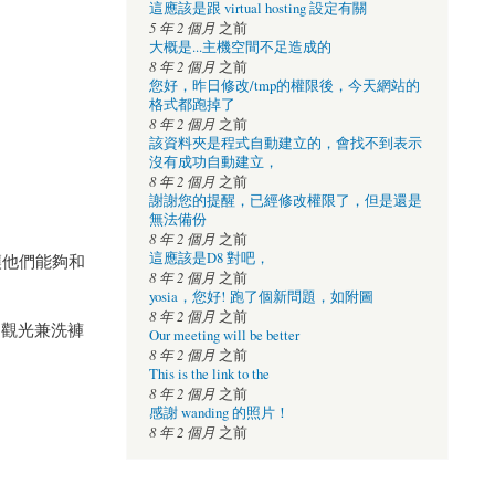
這應該是跟 virtual hosting 設定有關
5 年 2 個月
之前
大概是...主機空間不足造成的
8 年 2 個月
之前
您好，昨日修改/tmp的權限後，今天網站的
格式都跑掉了
8 年 2 個月
之前
該資料夾是程式自動建立的，會找不到表示
沒有成功自動建立，
8 年 2 個月
之前
謝謝您的提醒，已經修改權限了，但是還是
無法備份
8 年 2 個月
之前
這應該是D8 對吧，
讓他們能夠和
8 年 2 個月
之前
yosia，您好! 跑了個新問題，如附圖
8 年 2 個月
之前
，觀光兼洗褲
Our meeting will be better
8 年 2 個月
之前
This is the link to the
8 年 2 個月
之前
感謝 wanding 的照片！
8 年 2 個月
之前