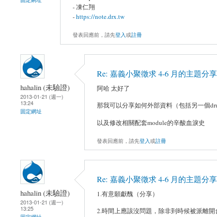
- 凍仁翔
-
https://note.drx.tw
發表回應前，請先
登入
或
註冊
Re: 嘉義小聚徵求 4-6 月的主題分
hahalin (未驗證)
阿哈 太好了
2013-01-21 (週一)
13:24
那我可以分享如何外部資料（包括另一個drupal
固定網址
以及修改相關配套module的辛酸血淚史
發表回應前，請先
登入
或
註冊
Re: 嘉義小聚徵求 4-6 月的主題分
hahalin (未驗證)
1.有意願獻醜（分享）
2013-01-21 (週一)
13:25
2.時間上應該沒問題，除非到時候被派離
固定網址