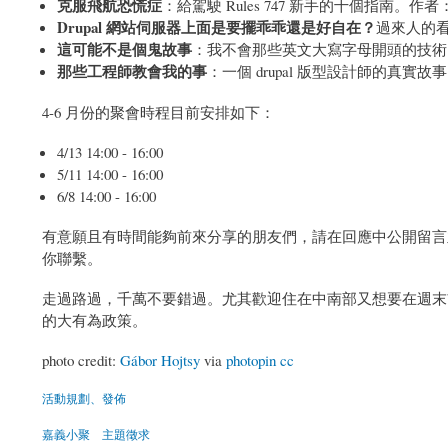
克服飛航恐慌症
：給駕駛 Rules 747 新手的十個指南。
Drupal 網站伺服器上面是要擺乖乖還是好自在？
過來人的
這可能不是個鬼故事
：我不會那些英文大寫字母開頭的技術，可
那些工程師教會我的事
：一個 drupal 版型設計師的真
4-6 月份的聚會時程目前安排如下：
4/13 14:00 - 16:00
5/11 14:00 - 16:00
6/8 14:00 - 16:00
有意願且有時間能夠前來分享的朋友們，請在回應中公開留言
你聯繫。
走過路過，千萬不要錯過。尤其歡迎住在中南部又想要在週末
的大有為政策。
photo credit:
Gábor Hojtsy
via
photopin
cc
活動規劃、發佈
嘉義小聚
主題徵求