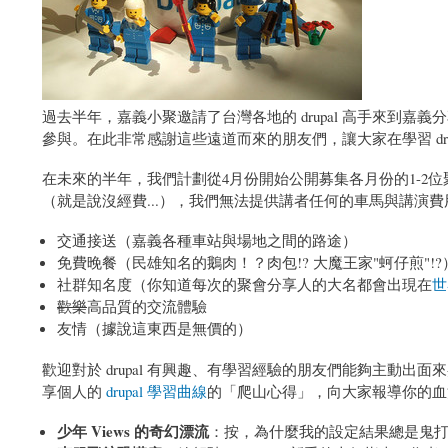
過去半年，嘉義小聚邀請了台灣各地的 drupal 高手來到
參與。在此非常感謝這些遠道而來的朋友們，讓大家在學習 dru
在未來的半年，我們計劃從4月份開始公開募集各月份的1-2
（就是說沒經費...），我們無法提供講者任何的車馬與講演
交通接送（嘉義各種車站與場地之間的路途）
免費晚餐（民雄知名的鵝肉！？肉包!? 大魔王家"蚵仔煎"!?
社群知名度（你知道每次的聚會分享人的大名都會出現在
世
歡樂
高品質的交流體驗
友情（據說這東西是無價的）
歡迎對於 drupal 有興趣、有學習經驗的朋友們能夠主動
享個人的
drupal 學習曲線
的「爬山心得」，向大家報導你的血
少年 Views 的奇幻漂流
：按，為什麼我的設定結果總是鬼