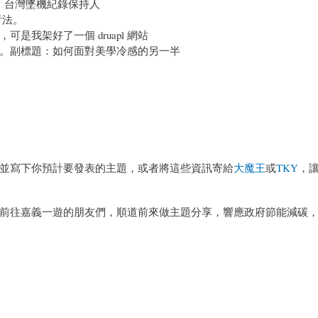
作者：台灣墜機紀錄保持人
看法。
是我架好了一個 druapl 網站
實故事。副標題：如何面對美學冷感的另一半
並寫下你預計要發表的主題，或者將這些資訊寄給
大魔王
或
TKY
，
前往嘉義一遊的朋友們，順道前來做主題分享，響應政府節能減碳