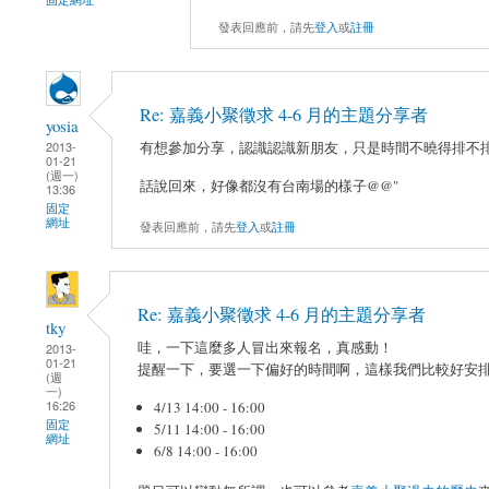
發表回應前，請先
登入
或
註冊
Re: 嘉義小聚徵求 4-6 月的主題分享者
yosia
有想參加分享，認識認識新朋友，只是時間不曉得排不
2013-
01-21
(週一)
話說回來，好像都沒有台南場的樣子@@"
13:36
固定
網址
發表回應前，請先
登入
或
註冊
Re: 嘉義小聚徵求 4-6 月的主題分享者
tky
哇，一下這麼多人冒出來報名，真感動！
2013-
01-21
提醒一下，要選一下偏好的時間啊，這樣我們比較好安
(週
一)
16:26
4/13 14:00 - 16:00
固定
5/11 14:00 - 16:00
網址
6/8 14:00 - 16:00