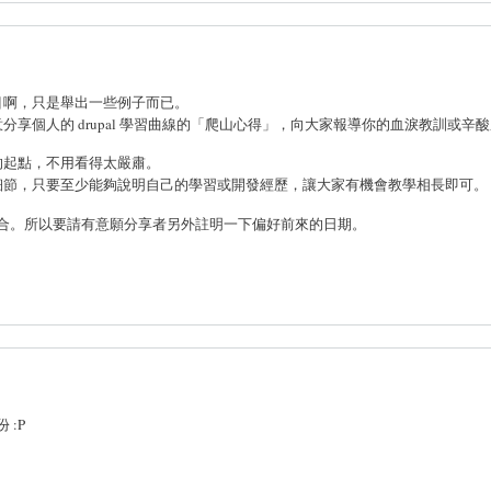
目啊，只是舉出一些例子而已。
享個人的 drupal 學習曲線的「爬山心得」，向大家報導你的血淚教訓或辛
的起點，不用看得太嚴肅。
細節，只要至少能夠說明自己的學習或開發經歷，讓大家有機會教學相長即可。
能否配合。所以要請有意願分享者另外註明一下偏好前來的日期。
 :P