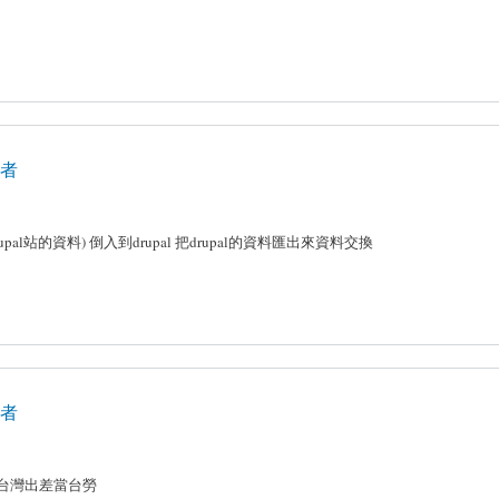
享者
站的資料) 倒入到drupal 把drupal的資料匯出來資料交換
享者
開台灣出差當台勞