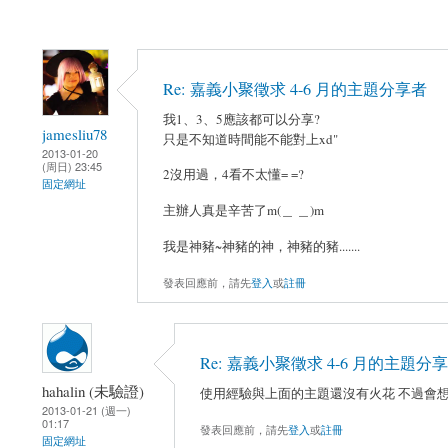
Re: 嘉義小聚徵求 4-6 月的主題分享者
我1、3、5應該都可以分享?
jamesliu78
只是不知道時間能不能對上xd"
2013-01-20
(周日) 23:45
2沒用過，4看不太懂= =?
固定網址
主辦人真是辛苦了m(＿ ＿)m
我是神豬~神豬的神，神豬的豬.......
發表回應前，請先
登入
或
註冊
Re: 嘉義小聚徵求 4-6 月的主題分
hahalin (未驗證)
使用經驗與上面的主題還沒有火花 不過會想
2013-01-21 (週一)
01:17
發表回應前，請先
登入
或
註冊
固定網址