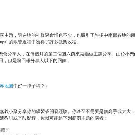
嘉義分享主題，讓在地的社群聚會增色不少，也吸引了許多中南部各地的
pal 的艱苦過程中獲得了許多
歡樂
收穫。
位聚會分享人，在每個月的第二個週六前來嘉義做主題分享。由於小聚
費用，但是將回報分享人以下的回饋：
）
界地圖
中好一陣子嗎？）
出面來嘉義小聚分享你的學習或開發經驗。你甚至不需要是個高手或大大
淚教訓或辛酸歷程，你就可能是下列範例主題的講者：
打牆？