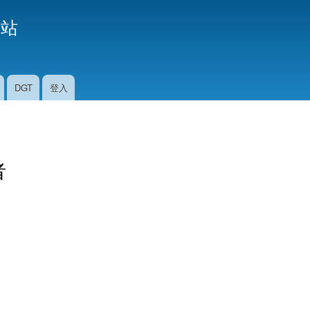
移
援站
至
主
內
容
DGT
登入
者