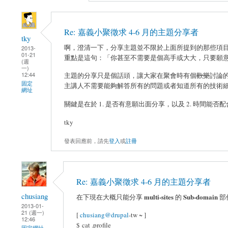
Re: 嘉義小聚徵求 4-6 月的主題分享者
tky
啊，澄清一下，分享主題並不限於上面所提到的那些項
2013-
01-21
重點是這句：「你甚至不需要是個高手或大大，只要願意分
(週
一)
12:44
主題的分享只是個話頭，讓大家在聚會時有個
歡樂
討論
固定
主講人不需要能夠解答所有的問題或者知道所有的技術
網址
關鍵是在於 1. 是否有意願出面分享，以及 2. 時間
tky
發表回應前，請先
登入
或
註冊
Re: 嘉義小聚徵求 4-6 月的主題分享者
chusiang
multi-sites
Sub-domain
在下現在大概只能分享
的
部份
2013-01-
21 (週一)
[
chusiang@drupal
-tw ~ ]
12:46
$ cat .profile
固定網址