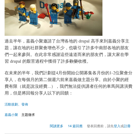
過去半年，嘉義小聚邀請了台灣各地的 drupal 高手來到嘉義分享主
題，讓在地的社群聚會增色不少，也吸引了許多中南部各地的朋友
們一起來參與。在此非常感謝這些遠道而來的朋友們，讓大家在學
習 drupal 的艱苦過程中獲得了許多
歡樂
收穫。
在未來的半年，我們計劃從4月份開始公開募集各月份的1-2位聚會分
享人，在每個月的第二個週六前來嘉義做主題分享。由於小聚的經
費有限（就是說沒經費...），我們無法提供講者任何的車馬與講演費
用，但是將回報分享人以下的回饋：
活動規劃、發佈
嘉義小聚
主題徵求
關於嘉義小聚徵求 4-6 月的主題分享者
閱讀更多
14 篇回應
發表回應前，請先
登入
或
註冊