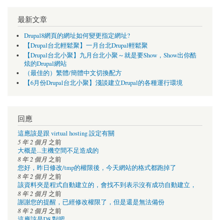
最新文章
Drupal8網頁的網址如何變更指定網址?
【Drupal台北輕鬆聚】一月台北Drupal輕鬆聚
【Drupal台北小聚】九月台北小聚～就是要Show，Show出你酷
炫的Drupal網站
（最佳的）繁體/簡體中文切換配方
【6月份Drupal台北小聚】淺談建立Drupal的各種運行環境
回應
這應該是跟 virtual hosting 設定有關
5 年 2 個月
之前
大概是...主機空間不足造成的
8 年 2 個月
之前
您好，昨日修改/tmp的權限後，今天網站的格式都跑掉了
8 年 2 個月
之前
該資料夾是程式自動建立的，會找不到表示沒有成功自動建立，
8 年 2 個月
之前
謝謝您的提醒，已經修改權限了，但是還是無法備份
8 年 2 個月
之前
這應該是D8 對吧，