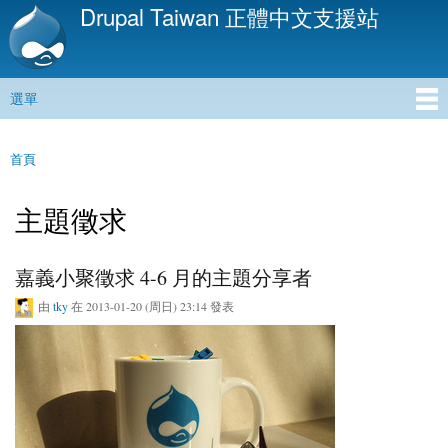
Drupal Taiwan 正體中文支援站
移
至
主
內
選單
容
主選單
首頁
您在這裡
主題徵求
嘉義小聚徵求 4-6 月的主題分享者
由
tky
在 2013-01-20 (周日) 23:14 發表