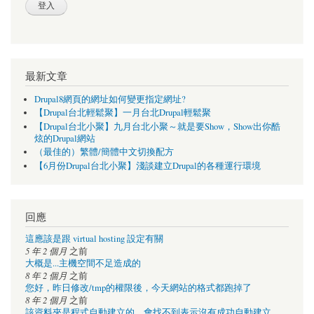
最新文章
Drupal8網頁的網址如何變更指定網址?
【Drupal台北輕鬆聚】一月台北Drupal輕鬆聚
【Drupal台北小聚】九月台北小聚～就是要Show，Show出你酷
炫的Drupal網站
（最佳的）繁體/簡體中文切換配方
【6月份Drupal台北小聚】淺談建立Drupal的各種運行環境
回應
這應該是跟 virtual hosting 設定有關
5 年 2 個月
之前
大概是...主機空間不足造成的
8 年 2 個月
之前
您好，昨日修改/tmp的權限後，今天網站的格式都跑掉了
8 年 2 個月
之前
該資料夾是程式自動建立的，會找不到表示沒有成功自動建立，