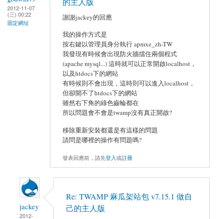
的主人版
2012-11-07
(三) 00:22
謝謝jackey的回應
固定網址
我的操作方式是
按右鍵以管理員身分執行 apmxe_zh-TW
我發現有時候會出現防火牆擋住兩個程式
(apache mysql...) 這時就可以正常開啟localhost，
以及htdocs下的網站
有時候則不會出現，這時則可以進入localhost，
但卻開不了htdocs下的網站
雖然右下角的綠色齒輪都在
所以問題會不會是twamp沒有真正開啟?
移除重新安裝都還是有這樣的問題
請問是哪裡的操作有問題嗎?
發表回應前，請先
登入
或
註冊
Re: TWAMP 麻瓜架站包 v7.15.1 做自
jackey
己的主人版
2012-