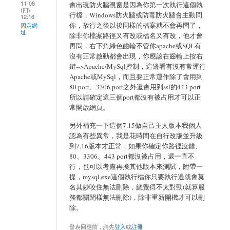
11-08
會出現防火牆視窗是因為你第一次執行這個執
(四)
行檔，Windows防火牆或防毒防火牆會主動問
12:16
你，放行之後以後同樣的檔案就不會再問了，
固定網
址
除非你檔案路徑又有改或檔名又有改，他才會
再問，右下角綠色齒輪不管你apache或SQL有
沒有正常啟動都會出現，你應該在齒輪上按右
鍵-->Apache/MySql控制，這邊看有沒有常運行
Apache或MySql，而且要正常運作除了會用到
80 port、3306 port之外還會用到ssl的443 port
所以請確定這三個port都沒有被占用才可以正
常開啟網頁。
另外補充一下這個7.15做自己主人版本我個人
認為有些異常，我是花時間在自行改版並升級
到7.16版本才正常，如果你確定你路徑沒錯、
80、3306、443 port都沒被占用，還一直不
行，也可以考慮再換其他版本來測試，附帶一
提，mysql.exe這個執行檔你只要執行過就會莫
名其妙咬住無法刪除，總覺得不太對勁(就算服
務都關閉樣無法刪除)，除非重新開機才可以刪
除。
發表回應前，請先
登入
或
註冊