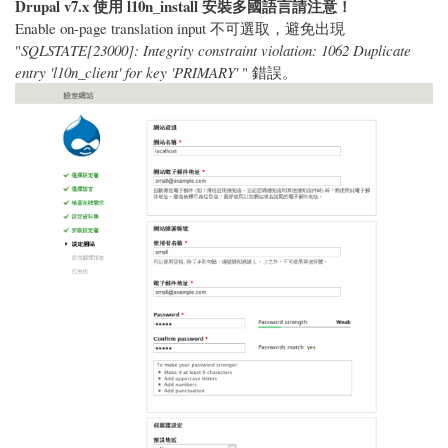
Drupal v7.x 使用 l10n_install 安裝多國語言請注意！
Enable on-page translation input 不可選取，避免出現
"
SQLSTATE[23000]: Integrity constraint violation: 1062 Duplicate
entry 'l10n_client' for key 'PRIMARY'
" 錯誤。