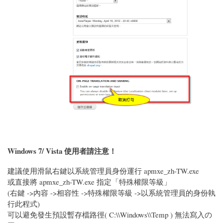
Windows 7/ Vista 使用者請注意！
建議使用滑鼠右鍵以系統管理員身份運行 apmxe_zh-TW.exe
或直接將 apmxe_zh-TW.exe 指定「特殊權限等級」
(右鍵 ->內容 ->相容性 ->特殊權限等級 ->以系統管理員的身份執
行此程式)
可以避免發生預設暫存檔路徑( C:\\Windows\\Temp ) 無法寫入の