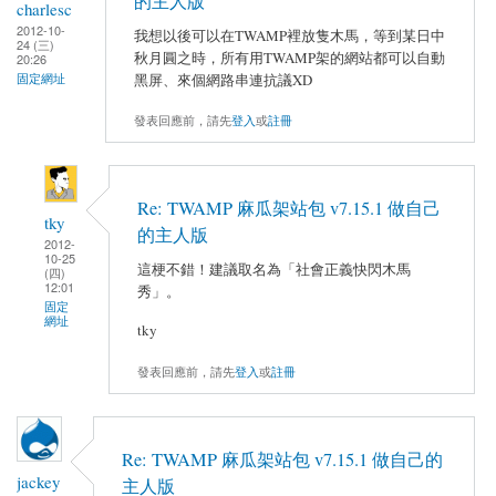
的主人版
charlesc
2012-10-
我想以後可以在TWAMP裡放隻木馬，等到某日中
24 (三)
秋月圓之時，所有用TWAMP架的網站都可以自動
20:26
黑屏、來個網路串連抗議XD
固定網址
發表回應前，請先
登入
或
註冊
Re: TWAMP 麻瓜架站包 v7.15.1 做自己
tky
的主人版
2012-
10-25
這梗不錯！建議取名為「社會正義快閃木馬
(四)
12:01
秀」。
固定
網址
tky
發表回應前，請先
登入
或
註冊
Re: TWAMP 麻瓜架站包 v7.15.1 做自己的
jackey
主人版