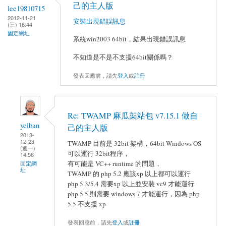
己的主人版
lee19810715
2012-11-21
安裝出現錯誤訊息
(三) 16:44
固定網址
系統win2003 64bit，結果出現錯誤訊息
不知道是不是不支援64bit關係嗎？
發表回應前，請先
登入
或
註冊
Re: TWAMP 麻瓜架站包 v7.15.1 做自
yelban
己的主人版
2013-
12-23
TWAMP 目前是 32bit 架構，64bit Windows OS
(週一)
可以運行 32bit程序，
14:56
有可能是 VC++ runtime 的問題，
固定網
址
TWAMP 的 php 5.2 應該xp 以上都可以運行
php 5.3/5.4 需要xp 以上並安裝 vc9 才能運行
php 5.5 則需要 windows 7 才能運行，因為 php
5.5 不支援 xp
發表回應前，請先
登入
或
註冊