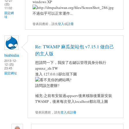
12-27
windows XP
(四)
11:02
不過似乎可以正常運作...
固定網
址
發表回應前，請先
登入
或
註冊
Re: TWAMP 麻瓜架站包 v7.15.1 做自己
的主人版
binbinlin
2013-12-
想請問一下，我按了右鍵以管理員身分執行
12 (四)
apmxe_zh-TW
23:45
固定網址
進入 127.0.0.1卻出現下圖
請問該怎麼辦?
補充:之前有安裝過appserv後來移除後重新安裝
TWAMP，後來每次登入localhost都出現上圖
發表回應前，請先
登入
或
註冊