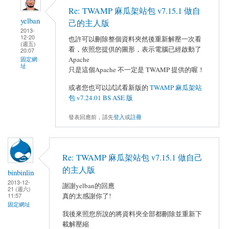
Re: TWAMP 麻瓜架站包 v7.15.1 做自
yelban
己的主人版
2013-
12-20
也許可以刪除整個資料夾然後重新解壓一次看
(週五)
看，依照您提供的圖形，表示電腦已經啟動了
20:07
Apache
固定網
址
只是這個Apache 不一定是 TWAMP 提供的喔！
或者您也可以試試看新版的
TWAMP 麻瓜架站
包 v7.24.01 BS ASE 版
發表回應前，請先
登入
或
註冊
Re: TWAMP 麻瓜架站包 v7.15.1 做自己
的主人版
binbinlin
2013-12-
謝謝yelban的回應
21 (週六)
真的太感謝你了!
11:57
固定網址
我後來照您所說的將資料夾全部都刪除並重新下
載解壓縮