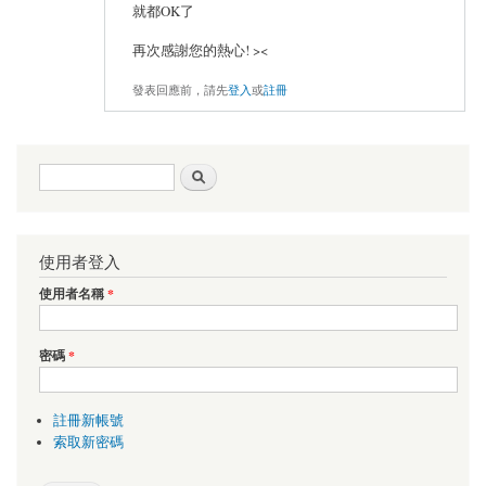
就都OK了
再次感謝您的熱心! ><
發表回應前，請先
登入
或
註冊
搜尋表單
搜尋
使用者登入
使用者名稱
*
密碼
*
註冊新帳號
索取新密碼