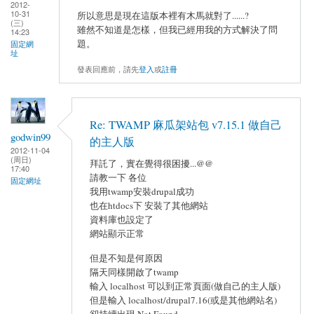
2012-
10-31
所以意思是現在這版本裡有木馬就對了......?
(三)
雖然不知道是怎樣，但我已經用我的方式解決了問
14:23
題。
固定網
址
發表回應前，請先
登入
或
註冊
Re: TWAMP 麻瓜架站包 v7.15.1 做自己
godwin99
的主人版
2012-11-04
(周日)
拜託了，實在覺得很困擾...@@
17:40
請教一下 各位
固定網址
我用twamp安裝drupal成功
也在htdocs下 安裝了其他網站
資料庫也設定了
網站顯示正常
但是不知是何原因
隔天同樣開啟了twamp
輸入 localhost 可以到正常頁面(做自己的主人版)
但是輸入 localhost/drupal7.16(或是其他網站名)