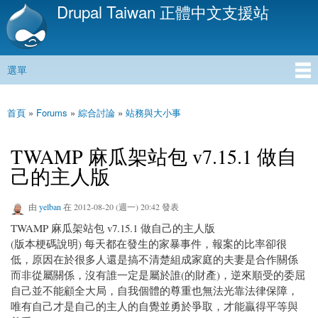
Drupal Taiwan 正體中文支援站
移
至
主
內
選單
容
主選單
首頁
»
Forums
»
綜合討論
»
站務與大小事
您在這裡
TWAMP 麻瓜架站包 v7.15.1 做自
己的主人版
由
yelban
在 2012-08-20 (週一) 20:42 發表
TWAMP 麻瓜架站包 v7.15.1 做自己的主人版
(版本梗碼說明) 每天都在發生的家暴事件，報案的比率卻很
低，原因在於很多人還是搞不清楚組成家庭的夫妻是合作關係
而非從屬關係，沒有誰一定是屬於誰(的財產)，逆來順受的委屈
自己並不能顧全大局，自我個體的尊重也無法光靠法律保障，
唯有自己才是自己的主人的自覺並勇於爭取，才能贏得平等與