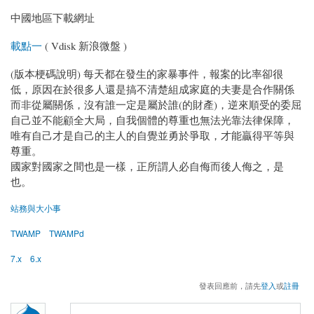
中國地區下載網址
載點一
( Vdisk 新浪微盤 )
(版本梗碼說明) 每天都在發生的家暴事件，報案的比率卻很
低，原因在於很多人還是搞不清楚組成家庭的夫妻是合作關係
而非從屬關係，沒有誰一定是屬於誰(的財產)，逆來順受的委屈
自己並不能顧全大局，自我個體的尊重也無法光靠法律保障，
唯有自己才是自己的主人的自覺並勇於爭取，才能贏得平等與
尊重。
國家對國家之間也是一樣，正所謂人必自侮而後人侮之，是
也。
站務與大小事
TWAMP
TWAMPd
7.x
6.x
發表回應前，請先
登入
或
註冊