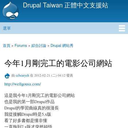
Drupal Taiwan 正體中文支援站
移
至
主
內
選單
容
主選單
首頁
»
Forums
»
綜合討論
»
Drupal 網站秀
您在這裡
今年1月剛完工的電影公司網站
由
ccbearyeh
在 2012-02-21 (二) 04:12 發表
http://wellgousa.com/
這是我今年1月剛完工的電影公司網站
也是我的第一部Drupal作品
Drupal的學習曲線真的很漫長
我從接觸Drupal時是5.x版
看了好多書都是懂非懂
一直拖到7.x版才突然頓悟