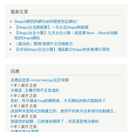
最新文章
Drupal8網頁的網址如何變更指定網址?
【Drupal台北輕鬆聚】一月台北Drupal輕鬆聚
【Drupal台北小聚】九月台北小聚～就是要Show，Show出你酷
炫的Drupal網站
（最佳的）繁體/簡體中文切換配方
【6月份Drupal台北小聚】淺談建立Drupal的各種運行環境
回應
這應該是跟 virtual hosting 設定有關
5 年 2 個月
之前
大概是...主機空間不足造成的
8 年 2 個月
之前
您好，昨日修改/tmp的權限後，今天網站的格式都跑掉了
8 年 2 個月
之前
該資料夾是程式自動建立的，會找不到表示沒有成功自動建立，
8 年 2 個月
之前
謝謝您的提醒，已經修改權限了，但是還是無法備份
8 年 2 個月
之前
這應該是D8 對吧，