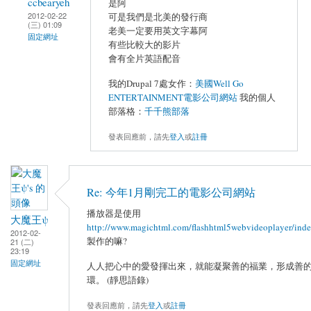
ccbearyeh
是阿
2012-02-22
可是我們是北美的發行商
(三) 01:09
老美一定要用英文字幕阿
固定網址
有些比較大的影片
會有全片英語配音
我的Drupal 7處女作：
美國Well Go
ENTERTAINMENT電影公司網站
我的個人
部落格：
千千熊部落
發表回應前，請先
登入
或
註冊
Re: 今年1月剛完工的電影公司網站
播放器是使用
大魔王ψ
http://www.magichtml.com/flashhtml5webvideoplayer/inde
2012-02-
製作的嘛?
21 (二)
23:19
固定網址
人人把心中的愛發揮出來，就能凝聚善的福業，形成善
環。 (靜思語錄)
發表回應前，請先
登入
或
註冊