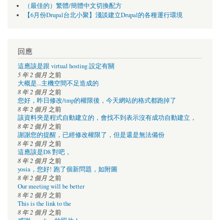
（最佳的）繁體/簡體中文切換配方
【6月份Drupal台北小聚】淺談建立Drupal的各種運行環境
回應
這應該是跟 virtual hosting 設定有關
5 年 2 個月
之前
大概是...主機空間不足造成的
8 年 2 個月
之前
您好，昨日修改/tmp的權限後，今天網站的格式都跑掉了
8 年 2 個月
之前
該資料夾是程式自動建立的，會找不到表示沒有成功自動建立，
8 年 2 個月
之前
謝謝您的提醒，已經修改權限了，但是還是無法備份
8 年 2 個月
之前
這應該是D8 對吧，
8 年 2 個月
之前
yosia，您好! 跑了個新問題，如附圖
8 年 2 個月
之前
Our meeting will be better
8 年 2 個月
之前
This is the link to the
8 年 2 個月
之前