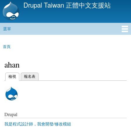
Drupal Taiwan 正體中文支援站
移
至
主
內
選單
容
主選單
首頁
您在這裡
ahan
(作用中頁籤)
檢視
報名表
主要索引標籤
Drupal
我是程式設計師，我會開發/修改模組