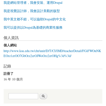
我是網站管理者，我會安裝、運用Drupal
我是視覺設計師，我會設計美觀的版型
我中英文都不錯，可以協助Drupal的中文化
我可以提供以Drupal為基礎的商業性服務
個人資訊
個人網站
http://www.ksu.edu.tw/cht/unit/D/T/CI/IMD/teacherDetail/FGiFWOnNK
EOrz1zrOO7GbOrz2zrOJWoOrz2zrOHg%3d%3d/
記錄
註冊了
16 年 10 個月
搜尋表單
搜尋