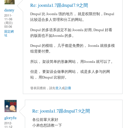
Re: joomla1.7跟drupal7.9之間
danny
Drupal 比 Joomla 强的地方， 就是权限控制，Drupal
2011-
11-06
比较适合多人管理和分工的网站。
(周日)
00:06
Drupal 的多语系设定不如 Joomla 好用, Drupal 好看
固定網
址
的版面也不如Joomla 的多。
Drupal 的模组， 几乎都是免费的， Joomla 就很多模
组需要付费。
所以， 架设简单的形象网站， 用Joomla 就可以了。
但是， 要架设会做事的网站， 或是多人参与的网
站， 用Drupal 比较好。
發表回應前，請先
登入
或
註冊
Re: joomla1.7跟drupal7.9之間
gloryfu
各位前輩大家好
2012-
小弟也想請教一下
11-12