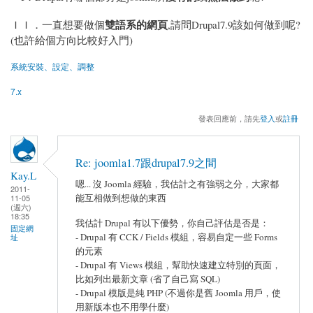
雙語系的網頁
ＩＩ．一直想要做個
,請問Drupal7.9該如何做到呢?
(也許給個方向比較好入門)
系統安裝、設定、調整
7.x
發表回應前，請先
登入
或
註冊
Re: joomla1.7跟drupal7.9之間
Kay.L
嗯... 沒 Joomla 經驗，我估計之有強弱之分，大家都
2011-
能互相做到想做的東西
11-05
(週六)
18:35
我估計 Drupal 有以下優勢，你自己評估是否是：
固定網
- Drupal 有 CCK / Fields 模組，容易自定一些 Forms
址
的元素
- Drupal 有 Views 模組，幫助快速建立特別的頁面，
比如列出最新文章 (省了自己寫 SQL)
- Drupal 模版是純 PHP (不過你是舊 Joomla 用戶，使
用新版本也不用學什麼)