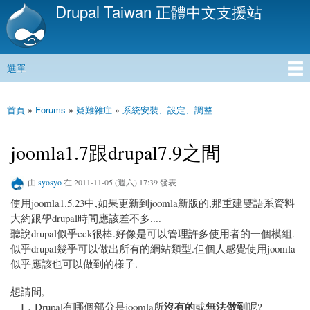
Drupal Taiwan 正體中文支援站
移
至
主
內
選單
容
主選單
首頁
»
Forums
»
疑難雜症
»
系統安裝、設定、調整
您在這裡
joomla1.7跟drupal7.9之間
由
syosyo
在 2011-11-05 (週六) 17:39 發表
使用joomla1.5.23中,如果更新到joomla新版的,那重建雙語系資料
大約跟學drupal時間應該差不多....
聽說drupal似乎cck很棒.好像是可以管理許多使用者的一個模組.
似乎drupal幾乎可以做出所有的網站類型.但個人感覺使用joomla
似乎應該也可以做到的樣子.
想請問,
沒有的
無法做到
I．Drupal有哪個部分是joomla所
或
呢?