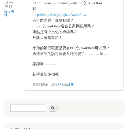
(週一)
EGroupware community edition 的 workflow
10:29
和
固定網
http://drupal.org/project/workflow
址
有什麼差異、優缺點呢？
drupal的workflow適合公家機關用嗎？
重點是有中文化的模組嗎？
拜託大家幫幫忙！
小弟的最低限度是要有PHP的workflow可以用？
再找不到的話可就要自行開發了.................泣........
謝謝啦~~~~~~
初學者請多指教
發表回應前，請先
登入
或
註冊
搜尋表單
搜尋