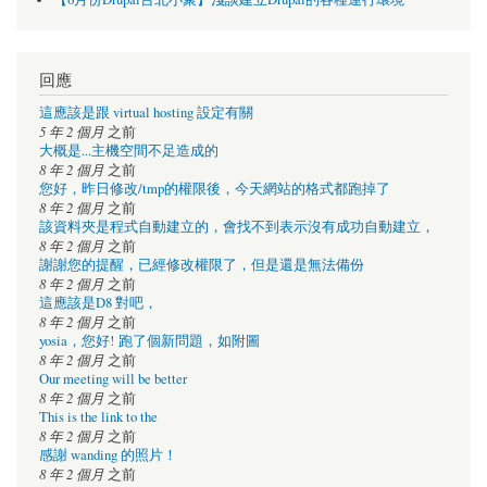
回應
這應該是跟 virtual hosting 設定有關
5 年 2 個月
之前
大概是...主機空間不足造成的
8 年 2 個月
之前
您好，昨日修改/tmp的權限後，今天網站的格式都跑掉了
8 年 2 個月
之前
該資料夾是程式自動建立的，會找不到表示沒有成功自動建立，
8 年 2 個月
之前
謝謝您的提醒，已經修改權限了，但是還是無法備份
8 年 2 個月
之前
這應該是D8 對吧，
8 年 2 個月
之前
yosia，您好! 跑了個新問題，如附圖
8 年 2 個月
之前
Our meeting will be better
8 年 2 個月
之前
This is the link to the
8 年 2 個月
之前
感謝 wanding 的照片！
8 年 2 個月
之前