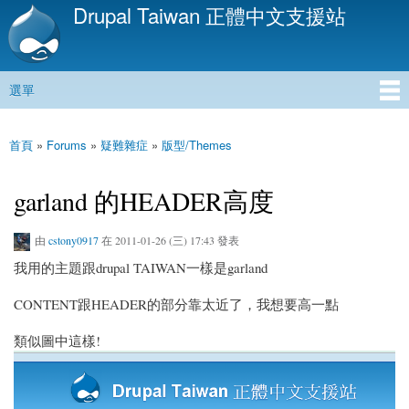
Drupal Taiwan 正體中文支援站
移
至
主
內
選單
容
主選單
首頁
»
Forums
»
疑難雜症
»
版型/Themes
您在這裡
garland 的HEADER高度
由
cstony0917
在 2011-01-26 (三) 17:43 發表
我用的主題跟drupal TAIWAN一樣是garland
CONTENT跟HEADER的部分靠太近了，我想要高一點
類似圖中這樣!