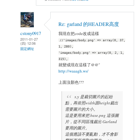
Re: garland 的HEADER高度
cstony0917
我現在把code改成這樣
2011-01-27
//'images/body.png' => array(0, 37,
(四) 12:06
1, 280),
固定網址
'images/body.png' => array(0, 2, 1,
315),
就變成現在這樣了@@"
http://waaagh.ws/
上面沒顏色!??
x,y 是裁切圖片的起始
點，再依照width跟height裁出
需要圖片的大小。
這是要用來把 base.png 這張圖
片，從不同區塊裁出 Garland
要用的圖片。
這個應該不要亂動，才不會影