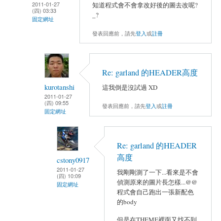
2011-01-27
知道程式會不會拿改好後的圖去改呢?
(四) 03:33
_?
固定網址
發表回應前，請先
登入
或
註冊
Re: garland 的HEADER高度
kurotanshi
這我倒是沒試過 XD
2011-01-27
(四) 09:55
發表回應前，請先
登入
或
註冊
固定網址
Re: garland 的HEADER
高度
cstony0917
2011-01-27
我剛剛測了一下...看來是不會
(四) 10:09
偵測原來的圖片長怎樣...@@
固定網址
程式會自己跑出一張新配色
的body
但是在THEME裡面又找不到