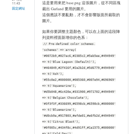
這是要用來把 base.png 這張圖片，從不同區塊
11:43
固定網址
裁出 Garland 要用的圖片。
這個應該不要亂動，才不會影響版面所裁取的
圖片。
如果你要調整主題顏色，可以在上面的這段陣
列資料裡面新增你的色系：
// Pre-defined color schemes.
'schemes' => array(
'#0072b9,#027ac6,#2385c2,#5ab5ee,#494949'
=> t('Blue Lagoon (Default)'),
'#464849,#2f416f,#2a2b2d,#5d6779,#494949'
=> t('Ash'),
'#55c0e2,#000000,#085360,#007e94,#696969'
=> t('Aquamarine'),
'#d5b048,#6c420e,#331900,#971702,#494949'
=> t('Belgian Chocolate'),
'#3f3f3f,#336699,#6598cb,#6598cb,#000000'
=> t('Bluemarine'),
'#d0cb9a,#917803,#efde01,#e6fb2d,#494949'
=> t('Citrus Blast'),
'#0f005c,#434f8c,#4d91ff,#1a1575,#000000'
=> t('Cold Day'),