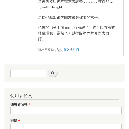
然後再依照你的需求去調整 color.inc 裡面的 x,
y, width, height ，
這樣他裁出來的圖才會是你要的樣子。
色碼的部分上面 amouro 有說了，你可以在程式
裡做增減，當然也可以從版型內的介面去自
訂。
發表回應前，請先
登入
或
註冊
搜尋表單
搜尋
使用者登入
使用者名稱
*
密碼
*