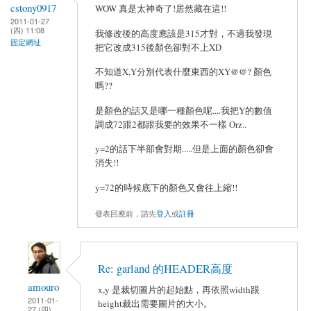
cstony0917
WOW 真是太神奇了!居然藏在這!!
2011-01-27
(四) 11:08
我修改後的高度應該是315才對，不過我發現
固定網址
把它改成315後顏色卻對不上XD
不知道X,Y分別代表什麼東西的XY@@? 顏色
嗎??
是顏色的話又是哪一種顏色呢....我把Y的數值
調成72跟2都跟我要的效果不一樣 Orz..
y=2的話下半部會對期.....但是上面的顏色卻會
消失!!
y=72的時候底下的顏色又會往上縮!!
發表回應前，請先
登入
或
註冊
Re: garland 的HEADER高度
amouro
x,y 是裁切圖片的起始點，再依照width跟
2011-01-
height裁出需要圖片的大小。
27 (四)