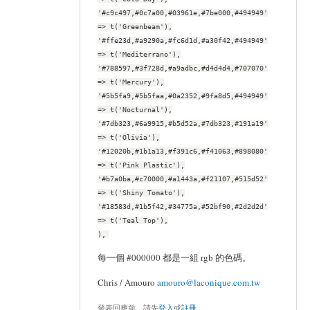
'#c9c497,#0c7a00,#03961e,#7be000,#494949'
=> t('Greenbeam'),
'#ffe23d,#a9290a,#fc6d1d,#a30f42,#494949'
=> t('Mediterrano'),
'#788597,#3f728d,#a9adbc,#d4d4d4,#707070'
=> t('Mercury'),
'#5b5fa9,#5b5faa,#0a2352,#9fa8d5,#494949'
=> t('Nocturnal'),
'#7db323,#6a9915,#b5d52a,#7db323,#191a19'
=> t('Olivia'),
'#12020b,#1b1a13,#f391c6,#f41063,#898080'
=> t('Pink Plastic'),
'#b7a0ba,#c70000,#a1443a,#f21107,#515d52'
=> t('Shiny Tomato'),
'#18583d,#1b5f42,#34775a,#52bf90,#2d2d2d'
=> t('Teal Top'),
),
每一個 #000000 都是一組 rgb 的色碼。
Chris / Amouro
amouro@laconique.com.tw
發表回應前，請先
登入
或
註冊