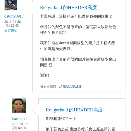
Re: garland 的HEADER高度
cstony0917
非常感謝，這樣的確可以做到我要的效果:D
2011-01-26
(三) 23:43
但是我的配色不是原來的，請問該去改新配色
固定網址
裡面的圖片呢??
我不知道在drupal裡面板型的圖片是由程式產
生的還是預先做好。
怕直接改了目前存取的圖片往後更新版型會出
問題 囧..
謝謝!
發表回應前，請先
登入
或
註冊
Re: garland 的HEADER高度
kurotanshi
剛剛稍微試了一下
2011-01-27
(四) 00:26
換了顏色之後 應該是程式會去產生新的圖