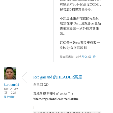
有關原本body的高度CODE...
搜尋280都沒東西@@..
不知道產生新檔案的程是到
底寫在哪 Orz...因為連css更新
也要重新改一次外觀才會生
效..
這樣每次改css都要重複製一
次body會很麻煩 囧
發表回應前，請先
登入
或
註冊
Re: garland 的HEADER高度
kurotanshi
自己回 XD
2011-01-27
(四) 10:24
我找到動態產生的 code 了：
固定網址
\themes\garland\color\color.inc
// Coordinates of all the theme slices (x, y,