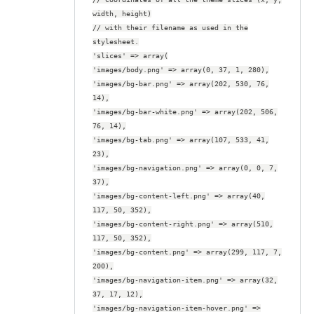
width, height)
// with their filename as used in the
stylesheet.
'slices' => array(
'images/body.png' => array(0, 37, 1, 280),
'images/bg-bar.png' => array(202, 530, 76,
14),
'images/bg-bar-white.png' => array(202, 506,
76, 14),
'images/bg-tab.png' => array(107, 533, 41,
23),
'images/bg-navigation.png' => array(0, 0, 7,
37),
'images/bg-content-left.png' => array(40,
117, 50, 352),
'images/bg-content-right.png' => array(510,
117, 50, 352),
'images/bg-content.png' => array(299, 117, 7,
200),
'images/bg-navigation-item.png' => array(32,
37, 17, 12),
'images/bg-navigation-item-hover.png' =>