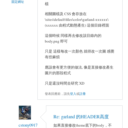
固定網址
檔
相關圖檔及 CSS 會存放在
\sites\default\files\color\garland-xxxxxx\
(xxxxxx 由程式動態產生) 這個目錄裡面
這個時候 同樣再去修改該目錄內的
body.png 即可
只是 這樣每改一次顏色 就得改一次圖 感覺
有些麻煩
應該會有更方便的做法, 像是直接修改產生
圖片的那段程式
只是還沒時間去研究 XD
發表回應前，請先
登入
或
註冊
Re: garland 的HEADER高度
cstony0917
如果直接修改theme底下的body，不